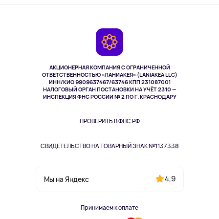
Оплата
О сервисе
Планшеты
Доставка
Контакты
Игровые консоли
Гарантия
Камеры
Возврат
TV и мультимедиа
Музыка и звук
АКЦИОНЕРНАЯ КОМПАНИЯ С ОГРАНИЧЕННОЙ
Спорт
ОТВЕТСТВЕННОСТЬЮ «ЛАНИАКЕЯ» (LANIAKEA LLC)
ИНН/КИО 9909637467/63746 КПП 231087001
Здоровье
НАЛОГОВЫЙ ОРГАН ПОСТАНОВКИ НА УЧЁТ 2310 —
Здоровье питомцев
ИНСПЕКЦИЯ ФНС РОССИИ № 2 ПО Г. КРАСНОДАРУ
Книги
Одежда и аксессуары
ПРОВЕРИТЬ В ФНС РФ
СВИДЕТЕЛЬСТВО НА ТОВАРНЫЙ ЗНАК №1137338
4,9
Мы на Яндекс
Принимаем к оплате