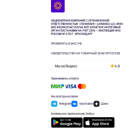
АКЦИОНЕРНАЯ КОМПАНИЯ С ОГРАНИЧЕННОЙ
ОТВЕТСТВЕННОСТЬЮ «ЛАНИАКЕЯ» (LANIAKEA LLC)
ИНН/
КИО 9909637467/63746 КПП 231087001
НАЛОГОВЫЙ
ОРГАН ПОСТАНОВКИ НА УЧЁТ 2310 — ИНСПЕКЦИЯ ФНС
РОССИИ № 2 ПО Г. КРАСНОДАРУ
ПРОВЕРИТЬ В ФНС РФ
СВИДЕТЕЛЬСТВО НА ТОВАРНЫЙ ЗНАК №1137338
Мы на Яндекс
4,9
Принимаем к оплате
Мы всегда на связи
Telegram
Vkontakte
Дзен
Мобильное приложение DoBuy