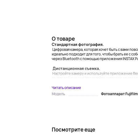
О товаре
Стандартная фотография.
Цифровая камера, которая хочет быть с вами пов
идеально подходит для того, чтобы брать ее с с
через Bluetooth с помощью приложения INSTAX Pa
Дистанционная съемка.
Настройте камеру и используйте приложение Rem
групповой снимок! Управляйте затвором со своег
Читать описание
Фотоаппарат Fujifilm 
Модель
Посмотрите еще