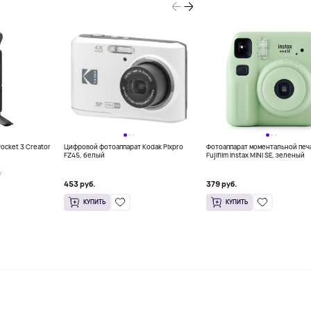
ocket 3 Creator
Цифровой фотоаппарат Kodak Pixpro
Фотоаппарат моментальной печ
FZ45, белый
Fujifilm Instax MINI SE, зеленый
У
453 руб.
379 руб.
КУПИТЬ
КУПИТЬ