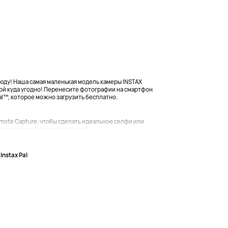
сюду! Наша самая маленькая модель камеры INSTAX
обой куда угодно! Перенесите фотографии на смартфон
l™, которое можно загрузить бесплатно.
ote Capture, чтобы сделать идеальное селфи или
о смартфона! Широкоугольный...
Instax Pal