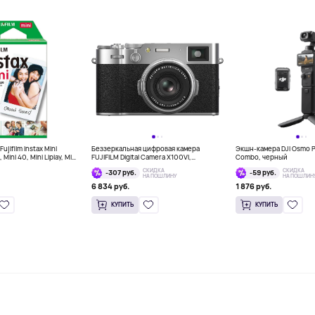
jifilm Instax Mini
Беззеркальная цифровая камера
Экшн-камера DJI Osmo P
 Mini 40, Mini Liplay, Mini
FUJIFILM Digital Camera X100VI,
Combo, черный
tant, 10 штук
серебряный
СКИДКА
СКИДКА
-307 руб.
-59 руб.
НА ПОШЛИНУ
НА ПОШЛИН
6 834 руб.
1 876 руб.
КУПИТЬ
КУПИТЬ