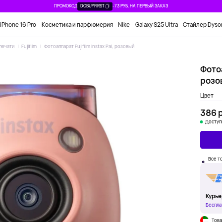
ПРОМОКОД
DOBUYFIRST
-73 РУБ. НА ПЕРВЫЙ ЗАКАЗ
iPhone 16 Pro
Косметика и парфюмерия
Nike
Galaxy S25 Ultra
Стайлер Dyso
печати
Fujifilm
Фотоаппарат Fujifilm Instax Pal, розовый
Фотоа
розо
Цвет
386 р
Доступ
Все то
Курье
Беспла
Това