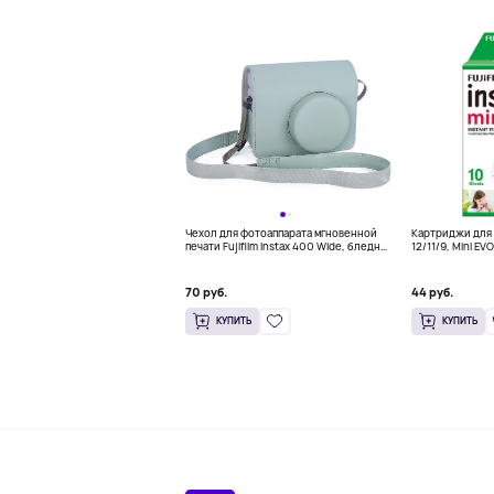
Чехол для фотоаппарата мгновенной
Картриджи для Fu
печати Fujifilm Instax 400 Wide, бледно-
12/11/9, Mini EVO,
зеленый
Link, Mini 90 ins
70 руб.
44 руб.
КУПИТЬ
КУПИТЬ