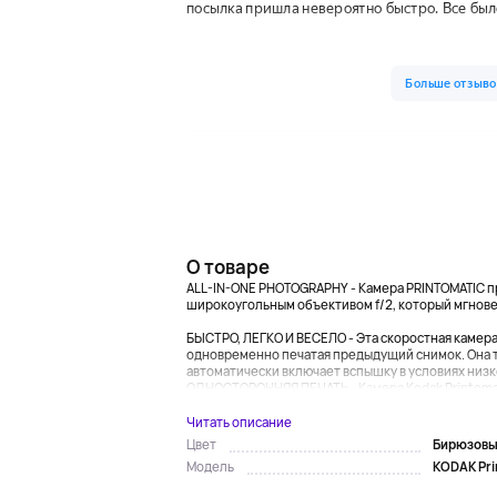
О товаре
ALL-IN-ONE PHOTOGRAPHY - Камера PRINTOMATIC п
широкоугольным объективом f/2, который мгнов
БЫСТРО, ЛЕГКО И ВЕСЕЛО - Эта скоростная камер
одновременно печатая предыдущий снимок. Она 
автоматически включает вспышку в условиях низ
ОДНОСТОРОННЯЯ ПЕЧАТЬ - Камера Kodak Printomat
Читать описание
Бирюзов
Цвет
KODAK Pri
Модель