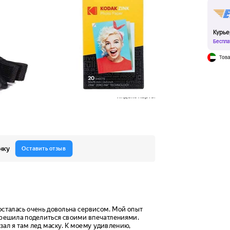
Курье
Беспла
Това