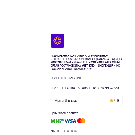
АКЦИОНЕРНАЯ КОМПАНИЯ С ОГРАНИЧЕННОЙ
ОТВЕТСТВЕННОСТЬЮ «ЛАНИАКЕЯ» (LANIAKEA LLC)
ИНН/
КИО 9909637467/63746 КПП 231087001
НАЛОГОВЫЙ
ОРГАН ПОСТАНОВКИ НА УЧЁТ 2310 — ИНСПЕКЦИЯ ФНС
РОССИИ № 2 ПО Г. КРАСНОДАРУ
ПРОВЕРИТЬ В ФНС РФ
СВИДЕТЕЛЬСТВО НА ТОВАРНЫЙ ЗНАК №1137338
Мы на Яндекс
4,9
Принимаем к оплате
Мы всегда на связи