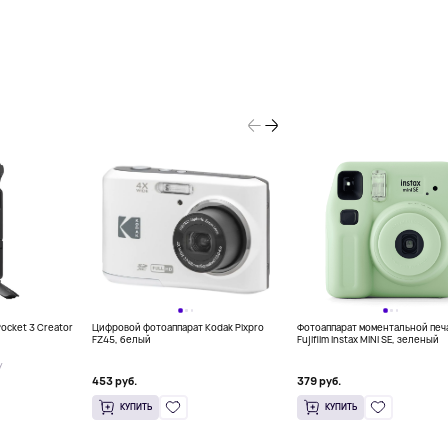
ocket 3 Creator
Цифровой фотоаппарат Kodak Pixpro
Фотоаппарат моментальной печ
FZ45, белый
Fujifilm Instax MINI SE, зеленый
У
453 руб.
379 руб.
КУПИТЬ
КУПИТЬ