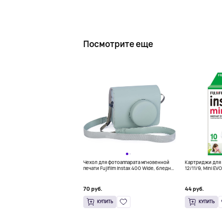
Посмотрите еще
Чехол для фотоаппарата мгновенной
Картриджи для Fu
печати Fujifilm Instax 400 Wide, бледно-
12/11/9, Mini EVO,
зеленый
Link, Mini 90 ins
70 руб.
44 руб.
КУПИТЬ
КУПИТЬ