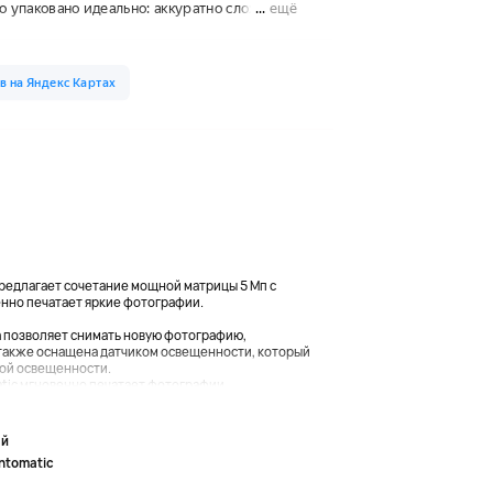
редлагает сочетание мощной матрицы 5 Мп с
енно печатает яркие фотографии.
а позволяет снимать новую фотографию,
также оснащена датчиком освещенности, который
кой освещенности.
ic мгновенно печатает фотографии...
ый
ntomatic