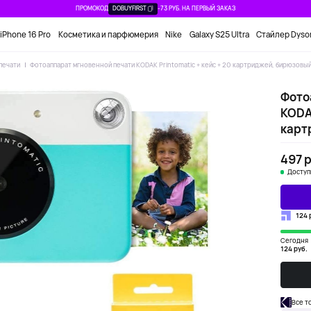
ПРОМОКОД
DOBUYFIRST
-73 РУБ. НА ПЕРВЫЙ ЗАКАЗ
iPhone 16 Pro
Косметика и парфюмерия
Nike
Galaxy S25 Ultra
Стайлер Dyso
печати
Фотоаппарат мгновенной печати KODAK Printomatic + кейс + 20 картриджей, бирюзовы
Фото
KODAK
карт
497 р
Доступ
124 
Сегодня
124 руб.
Все т