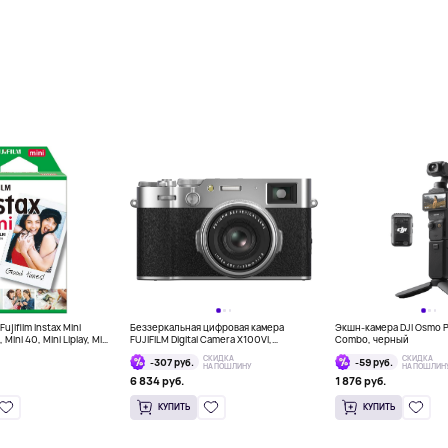
jifilm Instax Mini
Беззеркальная цифровая камера
Экшн-камера DJI Osmo P
 Mini 40, Mini Liplay, Mini
FUJIFILM Digital Camera X100VI,
Combo, черный
tant, 10 штук
серебряный
СКИДКА
СКИДКА
-307 руб.
-59 руб.
НА ПОШЛИНУ
НА ПОШЛИН
6 834 руб.
1 876 руб.
КУПИТЬ
КУПИТЬ