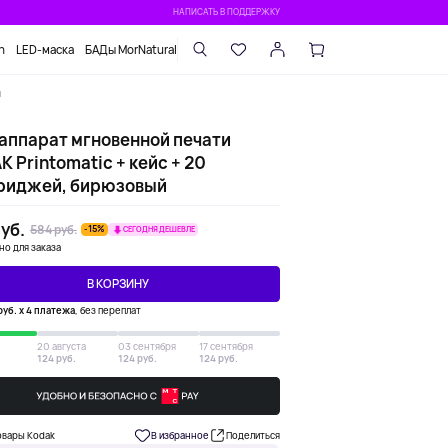
НАПИСАТЬ В ПОДДЕРЖКУ
n
LED-маска
БАДы MorNatural
й
аппарат мгновенной печати
 Printomatic + кейс + 20
риджей, бирюзовый
уб.
584 руб.
-15%
СЕГОДНЯ ДЕШЕВЛЕ
но для заказа
В КОРЗИНУ
руб. х 4 платежа
, без переплат
20 августа
03 сентября
17 сентября
124 руб.
124 руб.
124 руб.
овары Kodak
В избранное
Поделиться