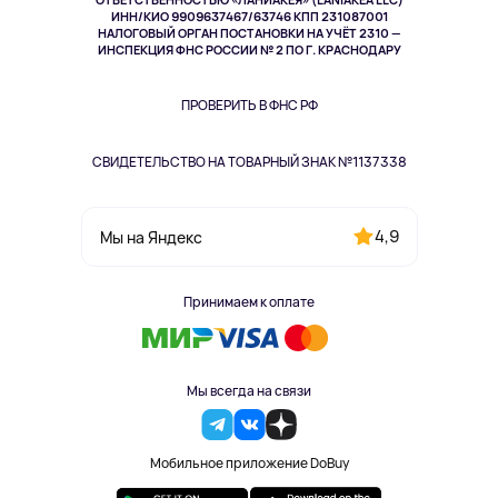
ИНН/КИО 9909637467/63746 КПП 231087001
Здоровье
НАЛОГОВЫЙ ОРГАН ПОСТАНОВКИ НА УЧЁТ 2310 —
Здоровье питомцев
ИНСПЕКЦИЯ ФНС РОССИИ № 2 ПО Г. КРАСНОДАРУ
Книги
Одежда и аксессуары
ПРОВЕРИТЬ В ФНС РФ
СВИДЕТЕЛЬСТВО НА ТОВАРНЫЙ ЗНАК №1137338
4,9
Мы на Яндекс
Принимаем к оплате
Мы всегда на связи
Мобильное приложение DoBuy