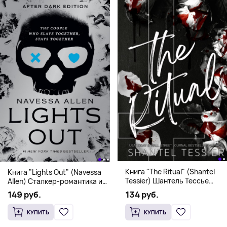
Книга "The Ritual" (Shantel
Книга "Lights Out" (Navessa
Tessier) Шантель Тессье
Allen) Сталкер-романтика и
Экстремальный дарк-
человек в маске (18+)
134 руб.
149 руб.
романс бестселлер (18+)
КУПИТЬ
КУПИТЬ