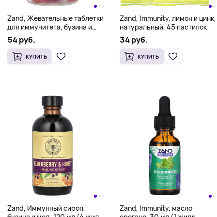
Zand, Жевательные таблетки
Zand, Immunity, лимон и цинк,
для иммунитета, бузина и
натуральный, 45 пастилок
цинк с витамином C, 60
54 руб.
34 руб.
жевательных таблеток
КУПИТЬ
КУПИТЬ
Zand, Иммунный сироп,
Zand, Immunity, масло
бузина и мед, 120 мл (4 жидк.
орегано, 30 мл (1 жидк.