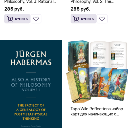
Philosophy, Vol. 3: Rational
Philosophy, Vol. 2: The
Freedom. Traces of the
Occidental Constellation of
285 руб.
285 руб.
Discourse on Faith and
Faith and Knowledge
Knowledge (Твердый
(Твердый переплет)
КУПИТЬ
КУПИТЬ
переплет)
Таро Wild Reflections набор
карт для начинающих с
книгой (78 карт, золочёные
края)