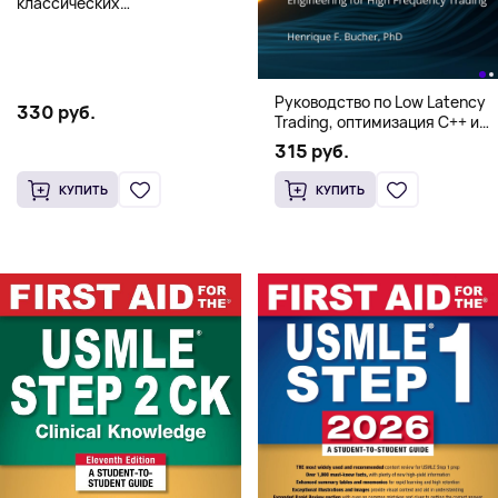
классических
иллюстрированных книг об
Элмере от Дэвида Макки
Руководство по Low Latency
330 руб.
Trading, оптимизация C++ и
системная архитектура для
315 руб.
HFT
КУПИТЬ
КУПИТЬ