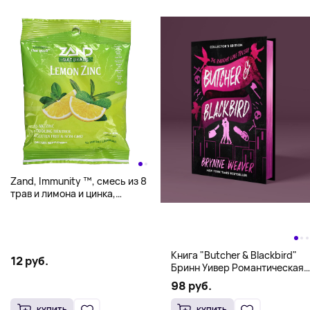
Zand, Immunity ™, смесь из 8
трав и лимона и цинка,
лимонная мята, 15 пастилок
Книга "Butcher & Blackbird"
12 руб.
Бринн Уивер Романтическая
комедия о серийных убийцах
98 руб.
(18+)
КУПИТЬ
КУПИТЬ