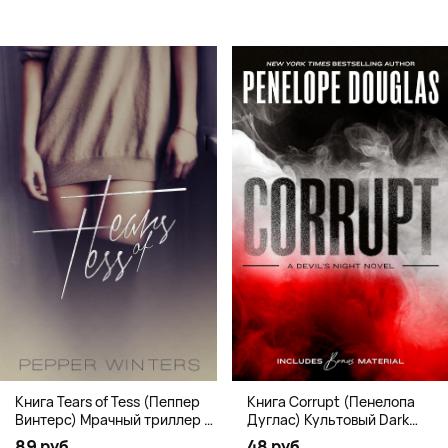
Книга Corrupt (Пенелопа
Книга Tears of Tess (Пеппер
Дуглас) Культовый Dark
Винтерс) Мрачный триллер о
Romance бестселлер (18+)
выживании и страсти (18+)
48 руб.
89 руб.