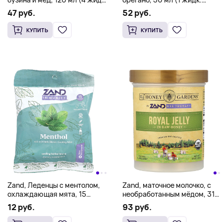
унц.)
Унция)
47 руб.
52 руб.
КУПИТЬ
КУПИТЬ
Zand, Леденцы с ментолом,
Zand, маточное молочко, с
охлаждающая мята, 15
необработанным мёдом, 312
пастилок
г (11 унций)
12 руб.
93 руб.