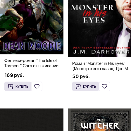
Фэнтези-роман "The Isle of
Роман "Monster in His Eyes"
Torment" Сага о выживании и
(Монстр в его глазах) Дж. М.
магии
Дарховер | Mafia Romance
169 руб.
50 руб.
18+
КУПИТЬ
КУПИТЬ