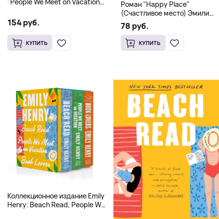
"People We Meet on Vacation"
Роман "Happy Place"
(Эмили Генри) Deluxe
(Счастливое место) Эмили
Hardcover
154 руб.
Генри | Твердый переплет
78 руб.
КУПИТЬ
КУПИТЬ
Коллекционное издание Emily
Henry: Beach Read, People We
Meet, Book Lovers