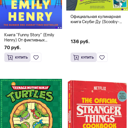
Официальная кулинарная
книга Скуби-Ду (Scooby-
Doo! and the Attack of the
Scooby Snacks), Твердый
Книга "Funny Story" (Emily
переплет
Henry) От фиктивных
136 руб.
свиданий к реальной любви
70 руб.
КУПИТЬ
КУПИТЬ