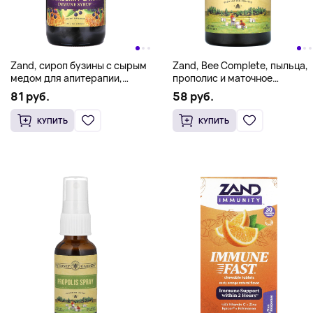
Zand, сироп бузины с сырым
Zand, Bee Complete, пыльца,
медом для апитерапии,
прополис и маточное
органическим яблочным
молочко, 90 растительных
81 руб.
58 руб.
уксусом и прополисом,
капсул
240 мл (8 жидк. унций)
КУПИТЬ
КУПИТЬ