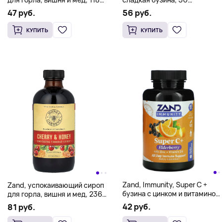
мл (4 жидк. унции)
жевательных таблеток
47 руб.
56 руб.
КУПИТЬ
КУПИТЬ
Zand, Immunity, Super C +
Zand, успокаивающий сироп
бузина с цинком и витамином
для горла, вишня и мед, 236
D3`` 60 таблеток
мл (8 жидк. унций)
42 руб.
81 руб.