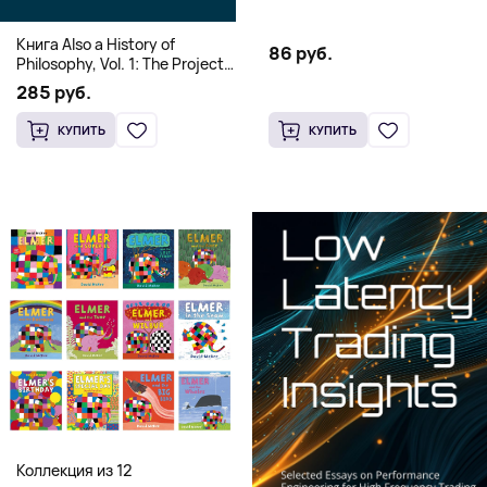
Книга Also a History of
86 руб.
Philosophy, Vol. 1: The Project
of a Genealogy of
285 руб.
Postmetaphysical Thinking
(Твердый переплет)
КУПИТЬ
КУПИТЬ
Коллекция из 12