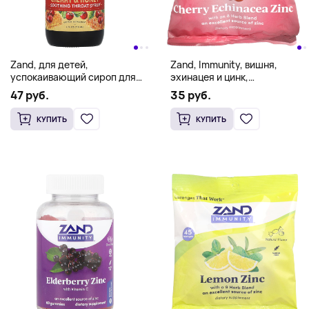
Zand, для детей,
Zand, Immunity, вишня,
успокаивающий сироп для
эхинацея и цинк,
горла, вишня и мед, 118 мл (4
натуральный, 45 пастилок
47 руб.
35 руб.
жидк. унции)
КУПИТЬ
КУПИТЬ