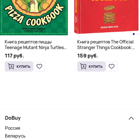
Книга рецептов The Official
Книга рецептов пиццы
Stranger Things Cookbook:
Teenage Mutant Ninja Turtles
Recipes from Hawkins and
Pizza Cookbook (На
159 руб.
117 руб.
Beyond (На английском)
английском)
КУПИТЬ
КУПИТЬ
DoBuy
Россия
Беларусь