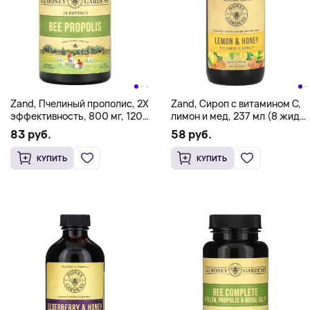
Zand, Пчелиный прополис, 2X
Zand, Сироп с витамином C,
эффективность, 800 мг, 120
лимон и мед, 237 мл (8 жидк.
капсул (400 мг на капсулу)
унц.)
83 руб.
58 руб.
КУПИТЬ
КУПИТЬ