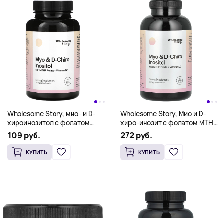
Wholesome Story, мио- и D-
Wholesome Story, Мио и D-
хироинозитол с фолатом
хиро-инозит с фолатом MTHF
МТГФ и витамином D3,
и витамином D3`` 360
109 руб.
272 руб.
120 вегетарианских капсул
вегетарианских капсул
КУПИТЬ
КУПИТЬ