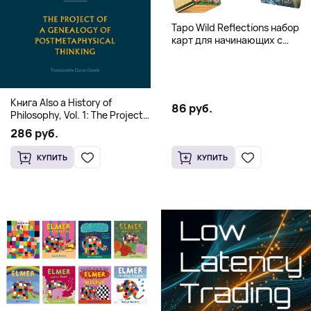
Таро Wild Reflections набор
карт для начинающих с
книгой (78 карт, золочёные
края)
Книга Also a History of
86 руб.
Philosophy, Vol. 1: The Project
of a Genealogy of
286 руб.
Postmetaphysical Thinking
(Твердый переплет)
КУПИТЬ
КУПИТЬ