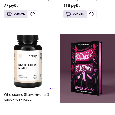
(500 мг на капсулу)
капсул (500 мг в 1 капсуле)
77 руб.
116 руб.
КУПИТЬ
КУПИТЬ
Wholesome Story, мио- и D-
хироинозитол,
120 вегетарианских капсул