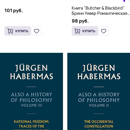
Книга "Butcher & Blackbird"
101 руб.
Бринн Уивер Романтическая
комедия о серийных убийцах
98 руб.
(18+)
КУПИТЬ
КУПИТЬ