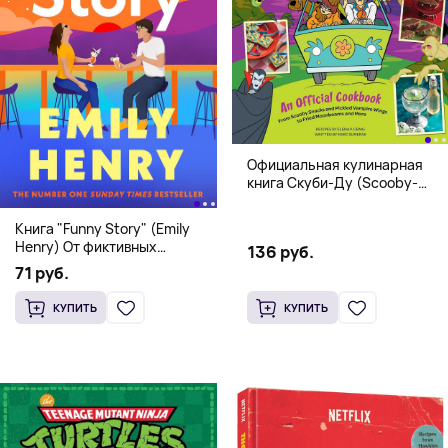
Официальная кулинарная
книга Скуби-Ду (Scooby-
Doo! and the Attack of the
Scooby Snacks), Твердый
Книга "Funny Story" (Emily
переплет
Henry) От фиктивных
136 руб.
свиданий к реальной любви
71 руб.
КУПИТЬ
КУПИТЬ