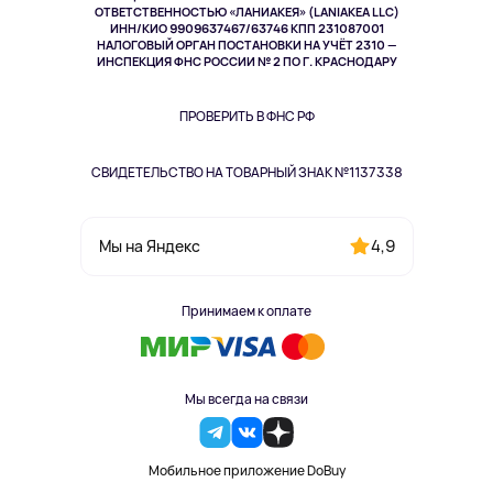
Спорт
ОТВЕТСТВЕННОСТЬЮ «ЛАНИАКЕЯ» (LANIAKEA LLC)
ИНН/КИО 9909637467/63746 КПП 231087001
Здоровье
НАЛОГОВЫЙ ОРГАН ПОСТАНОВКИ НА УЧЁТ 2310 —
Здоровье питомцев
ИНСПЕКЦИЯ ФНС РОССИИ № 2 ПО Г. КРАСНОДАРУ
Книги
Одежда и аксессуары
ПРОВЕРИТЬ В ФНС РФ
СВИДЕТЕЛЬСТВО НА ТОВАРНЫЙ ЗНАК №1137338
4,9
Мы на Яндекс
Принимаем к оплате
Мы всегда на связи
Мобильное приложение DoBuy