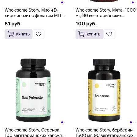
Wholesome Story, Мио и D-
Wholesome Story, Мята, 1000
хиро-инозит с фолатом МТГФ
мг, 90 вегетарианских
и витамином D3 в порошке,
капсул (333 мг в 1 капсуле)
81 руб.
100 руб.
66 г (2,33 унции)
КУПИТЬ
КУПИТЬ
Wholesome Story, Сереноа,
Wholesome Story, берберин,
100 вегетарианских капсул
1500 мг, 90 вегетарианских