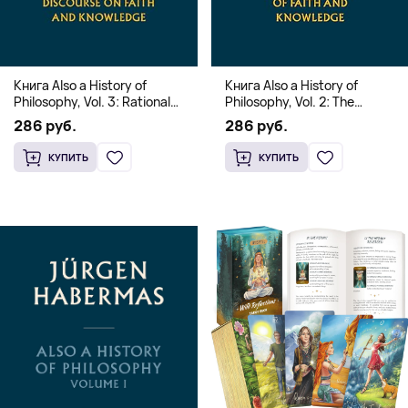
Книга Also a History of
Книга Also a History of
Philosophy, Vol. 3: Rational
Philosophy, Vol. 2: The
Freedom. Traces of the
Occidental Constellation of
286 руб.
286 руб.
Discourse on Faith and
Faith and Knowledge
Knowledge (Твердый
(Твердый переплет)
КУПИТЬ
КУПИТЬ
переплет)