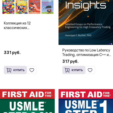
Коллекция из 12
классических
иллюстрированных книг об
Элмере от Дэвида Макки
Руководство по Low Latency
331 руб.
Trading, оптимизация C++ и
системная архитектура для
317 руб.
HFT
КУПИТЬ
КУПИТЬ