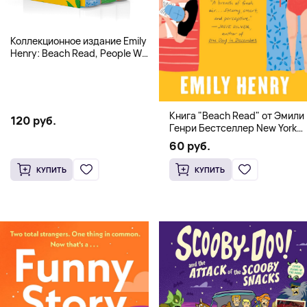
Коллекционное издание Emily
Henry: Beach Read, People We
Meet, Book Lovers
Книга "Beach Read" от Эмили
120 руб.
Генри Бестселлер New York
Times
60 руб.
КУПИТЬ
КУПИТЬ