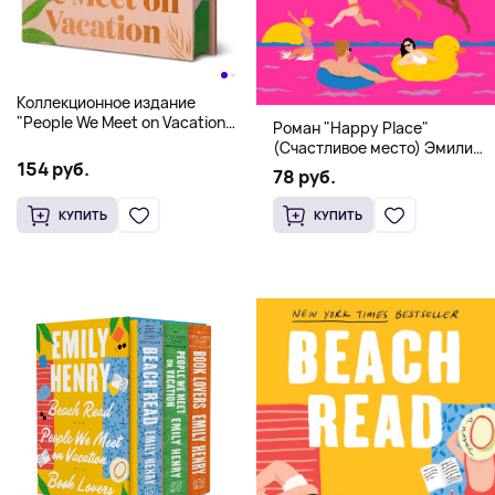
Коллекционное издание
"People We Meet on Vacation"
Роман "Happy Place"
(Эмили Генри) Deluxe
(Счастливое место) Эмили
Hardcover
154 руб.
Генри | Твердый переплет
78 руб.
КУПИТЬ
КУПИТЬ