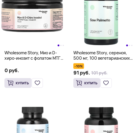
Wholesome Story, Мио и D-
Wholesome Story, сереноя,
хиро-инозит с фолатом МТГФ
500 мг, 100 вегетарианских
и витамином D3 в порошке,
капсул
-10%
61,5 г (2,17 унции)
0 руб.
91 руб.
101 руб.
КУПИТЬ
КУПИТЬ