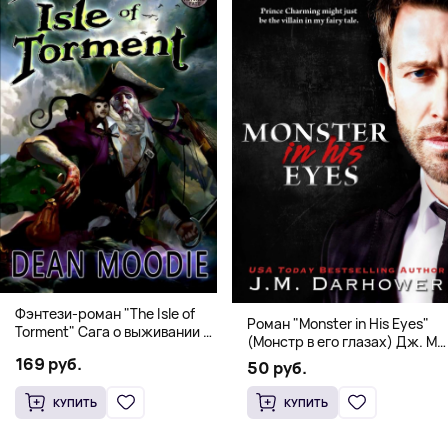
Фэнтези-роман "The Isle of
Роман "Monster in His Eyes"
Torment" Сага о выживании и
(Монстр в его глазах) Дж. М.
магии
Дарховер | Mafia Romance
169 руб.
50 руб.
18+
КУПИТЬ
КУПИТЬ