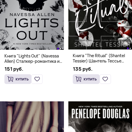
Книга "The Ritual" (Shantel
Книга "Lights Out" (Navessa
Tessier) Шантель Тессье
Allen) Сталкер-романтика и
Экстремальный дарк-
человек в маске (18+)
135 руб.
151 руб.
романс бестселлер (18+)
КУПИТЬ
КУПИТЬ