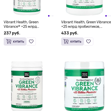
Vibrant Health, Green
Vibrant Health, Green Vibrance
Vibrance® +25 млрд
+25 млрд пробиотиков,
пробиотиков, версия 21.0,
версия 19.1, 675,6 г
237 руб.
433 руб.
240 растительных капсул
(23,83 унции)
КУПИТЬ
КУПИТЬ