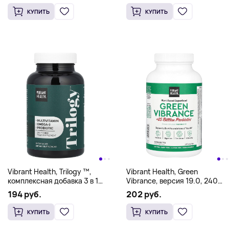
КУПИТЬ
КУПИТЬ
Vibrant Health, Trilogy ™,
Vibrant Health, Green
комплексная добавка 3 в 1
Vibrance, версия 19.0, 240
для ежедневного приема, 60
растительных капсул
194 руб.
202 руб.
капсул
КУПИТЬ
КУПИТЬ