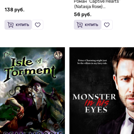
Роман "Captive Hearts"
Watchman
(Natasja Rose)
138 руб.
Романтическое фэнтези
56 руб.
КУПИТЬ
КУПИТЬ