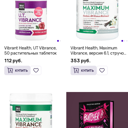
Vibrant Health, UT Vibrance,
Vibrant Health, Maximum
50 растительных таблеток
Vibrance, версия 6.1, стручок
ванили, 618,6 г (21,82 унции)
112 руб.
353 руб.
КУПИТЬ
КУПИТЬ