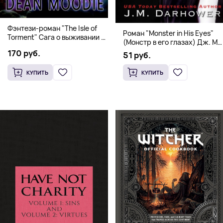
Фэнтези-роман "The Isle of
Роман "Monster in His Eyes"
Torment" Сага о выживании и
(Монстр в его глазах) Дж. М.
магии
Дарховер | Mafia Romance
170 руб.
51 руб.
18+
КУПИТЬ
КУПИТЬ