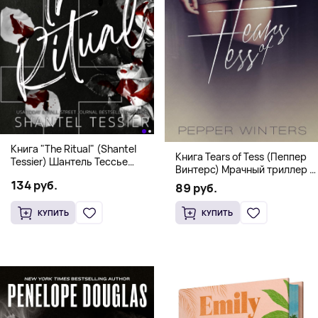
Книга "The Ritual" (Shantel
Книга Tears of Tess (Пеппер
Tessier) Шантель Тессье
Винтерс) Мрачный триллер о
Экстремальный дарк-
выживании и страсти (18+)
134 руб.
романс бестселлер (18+)
89 руб.
КУПИТЬ
КУПИТЬ