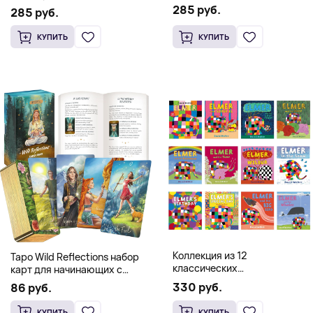
Occidental Constellation of
285 руб.
Postmetaphysical Thinking
285 руб.
Faith and Knowledge
(Твердый переплет)
(Твердый переплет)
КУПИТЬ
КУПИТЬ
Коллекция из 12
Таро Wild Reflections набор
классических
карт для начинающих с
иллюстрированных книг об
книгой (78 карт, золочёные
330 руб.
86 руб.
Элмере от Дэвида Макки
края)
КУПИТЬ
КУПИТЬ