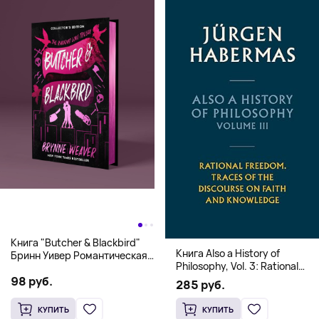
Книга "Butcher & Blackbird"
Книга Also a History of
Бринн Уивер Романтическая
Philosophy, Vol. 3: Rational
комедия о серийных убийцах
Freedom. Traces of the
98 руб.
(18+)
285 руб.
Discourse on Faith and
Knowledge (Твердый
КУПИТЬ
КУПИТЬ
переплет)