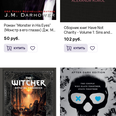
Роман "Monster in His Eyes"
Сборник книг Have Not
(Монстр в его глазах) Дж. М.
Charity - Volume 1: Sins and
Дарховер | Mafia Romance
Volume 2: Virtues
50 руб.
102 руб.
18+
КУПИТЬ
КУПИТЬ