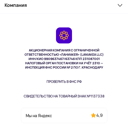
Косметика и уход
Компания
Как заказать
Активный отдых
Оплата
О сервисе
Планшеты
Доставка
Контакты
Игровые консоли
Гарантия
Камеры
Возврат
TV и мультимедиа
Музыка и звук
АКЦИОНЕРНАЯ КОМПАНИЯ С ОГРАНИЧЕННОЙ
Спорт
ОТВЕТСТВЕННОСТЬЮ «ЛАНИАКЕЯ» (LANIAKEA LLC)
ИНН/КИО 9909637467/63746 КПП 231087001
Здоровье
НАЛОГОВЫЙ ОРГАН ПОСТАНОВКИ НА УЧЁТ 2310 —
Здоровье питомцев
ИНСПЕКЦИЯ ФНС РОССИИ № 2 ПО Г. КРАСНОДАРУ
Книги
Одежда и аксессуары
ПРОВЕРИТЬ В ФНС РФ
СВИДЕТЕЛЬСТВО НА ТОВАРНЫЙ ЗНАК №1137338
4,9
Мы на Яндекс