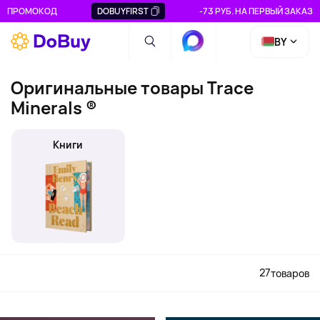
ПРОМОКОД
DOBUYFIRST
-73 РУБ. НА ПЕРВЫЙ ЗАКАЗ
BY
Оригинальные товары Trace
Minerals ®
Книги
27
товаров