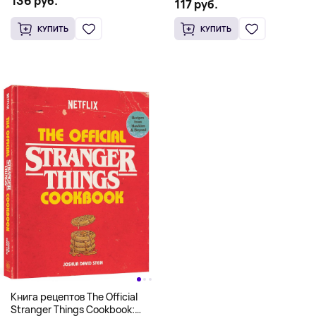
136 руб.
Scooby Snacks), Твердый
117 руб.
английском)
переплет
КУПИТЬ
КУПИТЬ
Книга рецептов The Official
Stranger Things Cookbook: