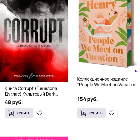
Коллекционное издание
"People We Meet on Vacation"
Книга Corrupt (Пенелопа
(Эмили Генри) Deluxe
Дуглас) Культовый Dark
Hardcover
154 руб.
Romance бестселлер (18+)
48 руб.
КУПИТЬ
КУПИТЬ