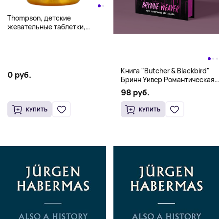
Thompson, детские
жевательные таблетки,
«Вкусный пунш», 120
жевательных таблеток
Книга "Butcher & Blackbird"
0 руб.
Бринн Уивер Романтическая
комедия о серийных убийцах
98 руб.
(18+)
КУПИТЬ
КУПИТЬ