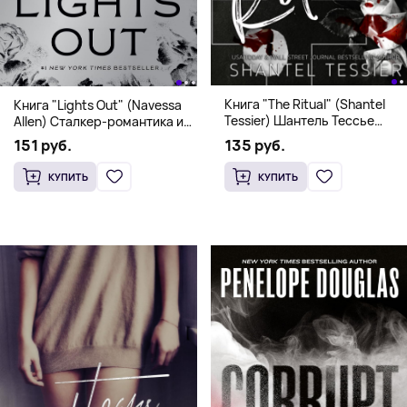
Книга "The Ritual" (Shantel
Книга "Lights Out" (Navessa
Tessier) Шантель Тессье
Allen) Сталкер-романтика и
Экстремальный дарк-
человек в маске (18+)
135 руб.
151 руб.
романс бестселлер (18+)
КУПИТЬ
КУПИТЬ