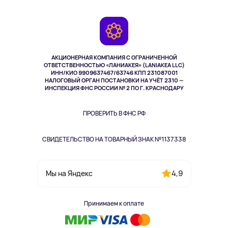
Доставка
Контакты
Игровые консоли
Гарантия
Камеры
Возврат
TV и мультимедиа
Музыка и звук
АКЦИОНЕРНАЯ КОМПАНИЯ С ОГРАНИЧЕННОЙ
Спорт
ОТВЕТСТВЕННОСТЬЮ «ЛАНИАКЕЯ» (LANIAKEA LLC)
ИНН/КИО 9909637467/63746 КПП 231087001
Здоровье
НАЛОГОВЫЙ ОРГАН ПОСТАНОВКИ НА УЧЁТ 2310 —
Здоровье питомцев
ИНСПЕКЦИЯ ФНС РОССИИ № 2 ПО Г. КРАСНОДАРУ
Книги
Одежда и аксессуары
ПРОВЕРИТЬ В ФНС РФ
СВИДЕТЕЛЬСТВО НА ТОВАРНЫЙ ЗНАК №1137338
4,9
Мы на Яндекс
Принимаем к оплате