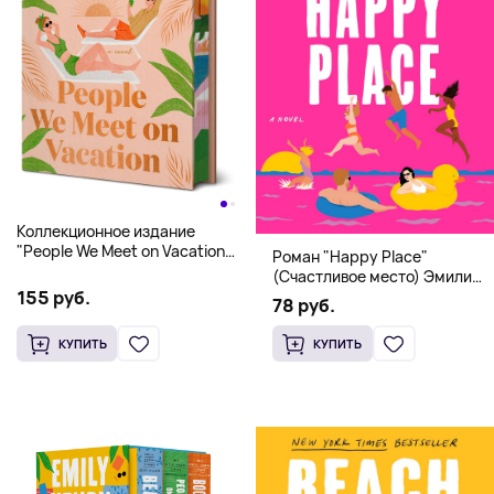
Коллекционное издание
"People We Meet on Vacation"
Роман "Happy Place"
(Эмили Генри) Deluxe
(Счастливое место) Эмили
Hardcover
155 руб.
Генри | Твердый переплет
78 руб.
КУПИТЬ
КУПИТЬ