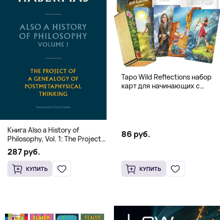
Таро Wild Reflections набор
карт для начинающих с
книгой (78 карт, золочёные
края)
Книга Also a History of
86 руб.
Philosophy, Vol. 1: The Project
of a Genealogy of
287 руб.
Postmetaphysical Thinking
(Твердый переплет)
КУПИТЬ
КУПИТЬ