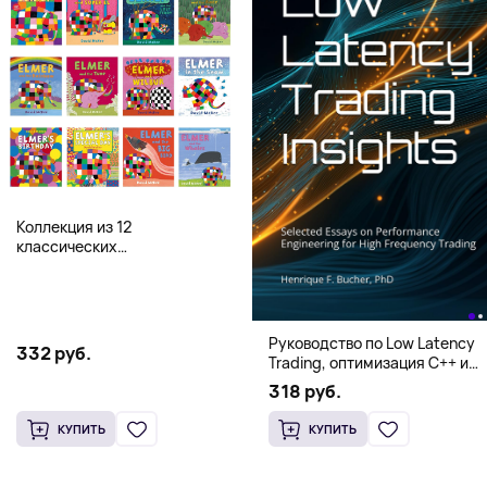
Коллекция из 12
классических
иллюстрированных книг об
Элмере от Дэвида Макки
Руководство по Low Latency
332 руб.
Trading, оптимизация C++ и
системная архитектура для
318 руб.
HFT
КУПИТЬ
КУПИТЬ