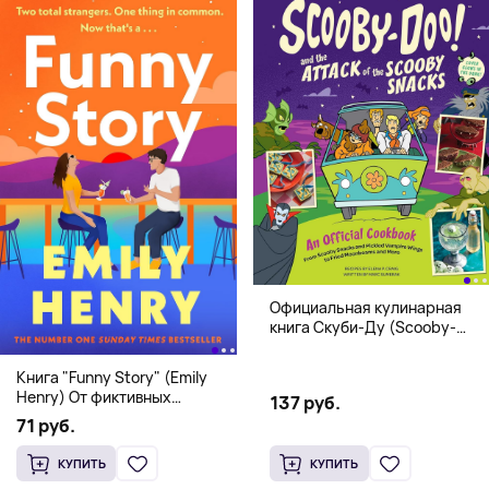
Официальная кулинарная
книга Скуби-Ду (Scooby-
Doo! and the Attack of the
Scooby Snacks), Твердый
Книга "Funny Story" (Emily
переплет
Henry) От фиктивных
137 руб.
свиданий к реальной любви
71 руб.
КУПИТЬ
КУПИТЬ