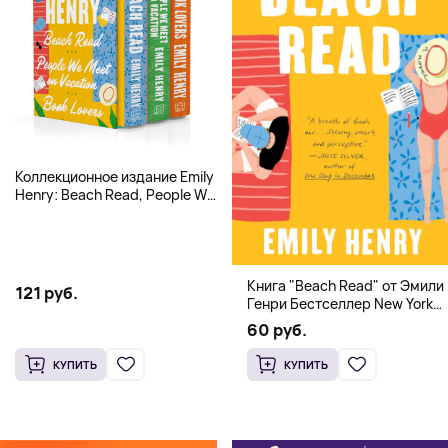
Коллекционное издание Emily
Henry: Beach Read, People We
Meet, Book Lovers
Книга "Beach Read" от Эмили
121 руб.
Генри Бестселлер New York
Times
60 руб.
КУПИТЬ
КУПИТЬ