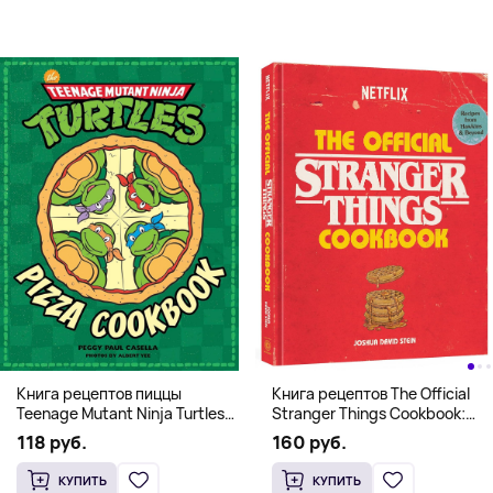
Книга рецептов The Official
Книга рецептов пиццы
Stranger Things Cookbook:
Teenage Mutant Ninja Turtles
Recipes from Hawkins and
Pizza Cookbook (На
160 руб.
118 руб.
Beyond (На английском)
английском)
КУПИТЬ
КУПИТЬ