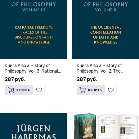
Книга Also a History of
Книга Also a History of
Philosophy, Vol. 3: Rational
Philosophy, Vol. 2: The
Freedom. Traces of the
Occidental Constellation of
287 руб.
287 руб.
Discourse on Faith and
Faith and Knowledge
Knowledge (Твердый
(Твердый переплет)
КУПИТЬ
КУПИТЬ
переплет)