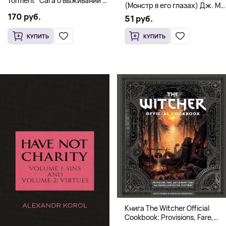
Torment" Сага о выживании и
(Монстр в его глазах) Дж. М.
магии
Дарховер | Mafia Romance
170 руб.
51 руб.
18+
КУПИТЬ
КУПИТЬ
Книга The Witcher Official
Cookbook: Provisions, Fare,