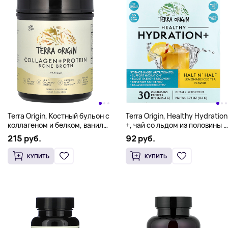
Terra Origin, Костный бульон с
Terra Origin, Healthy Hydration
коллагеном и белком, ваниль,
+, чай со льдом из половины и
466 г (16,43 унции)
половины лимонада, 30
215 руб.
92 руб.
пакетиков по 5,4 г (0,19
унции)
КУПИТЬ
КУПИТЬ