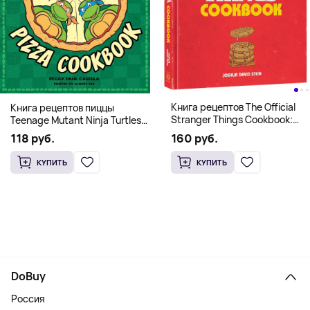
Книга рецептов The Official
Книга рецептов пиццы
Stranger Things Cookbook:
Teenage Mutant Ninja Turtles
Recipes from Hawkins and
Pizza Cookbook (На
160 руб.
118 руб.
Beyond (На английском)
английском)
КУПИТЬ
КУПИТЬ
DoBuy
Россия