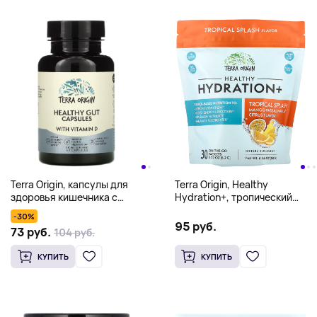
Terra Origin, капсулы для
Terra Origin, Healthy
здоровья кишечника с
Hydration+, тропический
витамином D, 60 капсул
спрей, 30 пакетиков On the
-30%
Go, 6,2 г (0,22 унции) каждый
95 руб.
73 руб.
104 руб.
КУПИТЬ
КУПИТЬ