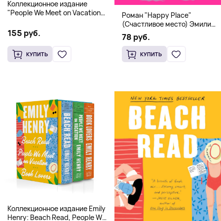
Коллекционное издание
"People We Meet on Vacation"
Роман "Happy Place"
(Эмили Генри) Deluxe
(Счастливое место) Эмили
Hardcover
155 руб.
Генри | Твердый переплет
78 руб.
КУПИТЬ
КУПИТЬ
Коллекционное издание Emily
Henry: Beach Read, People We