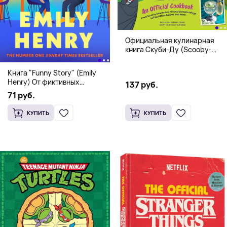
Официальная кулинарная
книга Скуби-Ду (Scooby-
Doo! and the Attack of the
Scooby Snacks), Твердый
Книга "Funny Story" (Emily
переплет
Henry) От фиктивных
137 руб.
свиданий к реальной любви
71 руб.
КУПИТЬ
КУПИТЬ