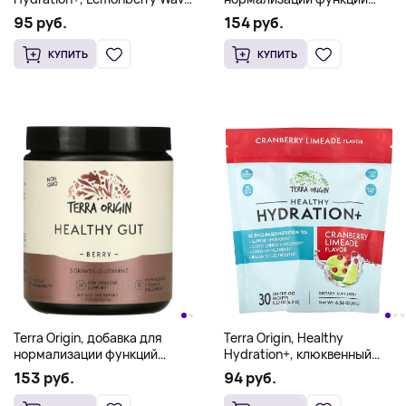
желудочно-кишечного
добавка On the Go, 30
154 руб.
95 руб.
тракта, вкус ягод, 243 г (8,57
пакетиков по 6,2 г (0,22
унции)
унции)
КУПИТЬ
КУПИТЬ
Terra Origin, добавка для
Terra Origin, Healthy
нормализации функций
Hydration+, клюквенный
желудочно-кишечного
лаймад, 30 пакетиков On the
153 руб.
94 руб.
тракта, вкус ягод, 243 г (8,57
Go, 6,2 г (0,22 унции) каждый
унции)