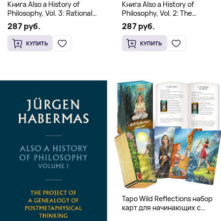
Книга Also a History of
Книга Also a History of
Philosophy, Vol. 3: Rational
Philosophy, Vol. 2: The
Freedom. Traces of the
Occidental Constellation of
287 руб.
287 руб.
Discourse on Faith and
Faith and Knowledge
Knowledge (Твердый
(Твердый переплет)
КУПИТЬ
КУПИТЬ
переплет)
Таро Wild Reflections набор
карт для начинающих с
книгой (78 карт, золочёные