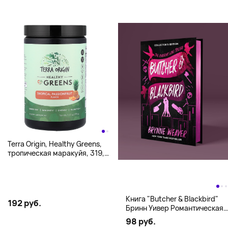
Terra Origin, Healthy Greens,
тропическая маракуйя, 319,5
г (11,27 унции)
Книга "Butcher & Blackbird"
192 руб.
Бринн Уивер Романтическая
комедия о серийных убийцах
98 руб.
(18+)