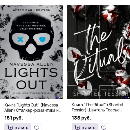
Книга "The Ritual" (Shantel
Книга "Lights Out" (Navessa
Tessier) Шантель Тессье
Allen) Сталкер-романтика и
Экстремальный дарк-
человек в маске (18+)
135 руб.
151 руб.
романс бестселлер (18+)
КУПИТЬ
КУПИТЬ