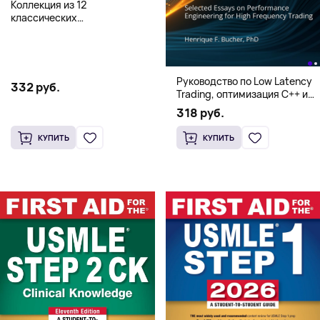
Коллекция из 12
классических
иллюстрированных книг об
Элмере от Дэвида Макки
Руководство по Low Latency
332 руб.
Trading, оптимизация C++ и
системная архитектура для
318 руб.
HFT
КУПИТЬ
КУПИТЬ