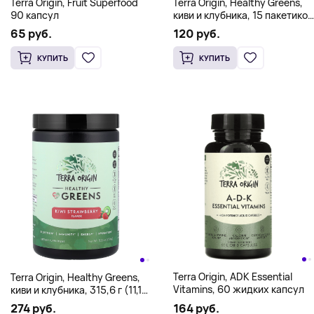
Terra Origin, Fruit Superfood``
Terra Origin, Healthy Greens,
90 капсул
киви и клубника, 15 пакетиков
On the Go, 10,52 г (0,37
65 руб.
120 руб.
унции) каждый
КУПИТЬ
КУПИТЬ
Terra Origin, ADK Essential
Terra Origin, Healthy Greens,
Vitamins, 60 жидких капсул
киви и клубника, 315,6 г (11,13
унции)
164 руб.
274 руб.