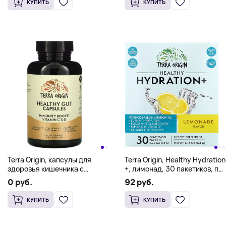
КУПИТЬ
КУПИТЬ
Terra Origin, капсулы для
Terra Origin, Healthy Hydration
здоровья кишечника с
+, лимонад, 30 пакетиков, по
витаминами C и D для
5,8 г (0,20 унции)
0 руб.
92 руб.
повышения иммунитета, 90
капсул
КУПИТЬ
КУПИТЬ