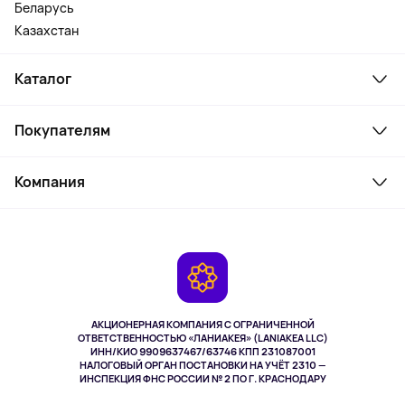
Беларусь
Казахстан
Каталог
Смартфоны и гаджеты
Покупателям
Ноутбуки, мониторы, VR
Товары для дома
Служба поддержки
Косметика и уход
Компания
Как заказать
Активный отдых
Оплата
О сервисе
Планшеты
Доставка
Контакты
Игровые консоли
Гарантия
Камеры
Возврат
TV и мультимедиа
Музыка и звук
АКЦИОНЕРНАЯ КОМПАНИЯ С ОГРАНИЧЕННОЙ
Спорт
ОТВЕТСТВЕННОСТЬЮ «ЛАНИАКЕЯ» (LANIAKEA LLC)
ИНН/КИО 9909637467/63746 КПП 231087001
Здоровье
НАЛОГОВЫЙ ОРГАН ПОСТАНОВКИ НА УЧЁТ 2310 —
Здоровье питомцев
ИНСПЕКЦИЯ ФНС РОССИИ № 2 ПО Г. КРАСНОДАРУ
Книги