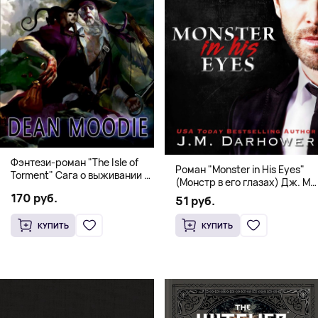
Фэнтези-роман "The Isle of
Роман "Monster in His Eyes"
Torment" Сага о выживании и
(Монстр в его глазах) Дж. М.
магии
Дарховер | Mafia Romance
170 руб.
51 руб.
18+
КУПИТЬ
КУПИТЬ