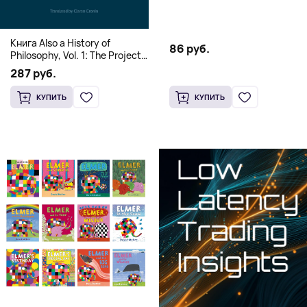
края)
Книга Also a History of
86 руб.
Philosophy, Vol. 1: The Project
of a Genealogy of
287 руб.
Postmetaphysical Thinking
(Твердый переплет)
КУПИТЬ
КУПИТЬ