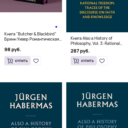
Книга "Butcher & Blackbird"
Книга Also a History of
Бринн Уивер Романтическая
Philosophy, Vol. 3: Rational
комедия о серийных убийцах
Freedom. Traces of the
98 руб.
(18+)
287 руб.
Discourse on Faith and
Knowledge (Твердый
КУПИТЬ
КУПИТЬ
переплет)