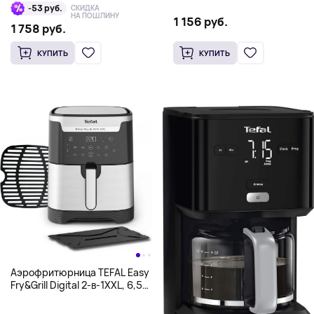
14.60, синий
серебристый
-53 руб.
СКИДКА
НА ПОШЛИНУ
1 156 руб.
1 758 руб.
КУПИТЬ
КУПИТЬ
Аэрофритюрница TEFAL Easy
Fry&Grill Digital 2-в-1XXL, 6,5
л, серебристый