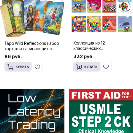
Коллекция из 12
Таро Wild Reflections набор
классических
карт для начинающих с
иллюстрированных книг об
книгой (78 карт, золочёные
332 руб.
86 руб.
Элмере от Дэвида Макки
края)
КУПИТЬ
КУПИТЬ