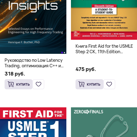
Книга First Aid for the USMLE
Step 2 CK, 11th Edition
(Мягкий переплет,
Руководство по Low Latency
Английский язык)
Trading, оптимизация C++ и
475 руб.
системная архитектура для
318 руб.
HFT
КУПИТЬ
КУПИТЬ