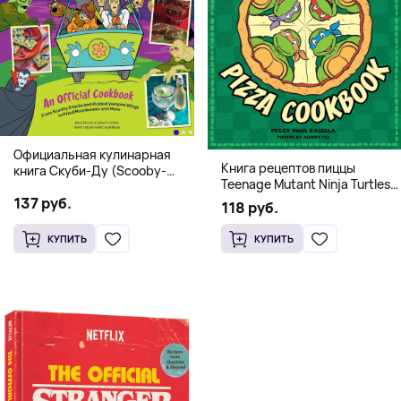
Официальная кулинарная
Книга рецептов пиццы
книга Скуби-Ду (Scooby-
Teenage Mutant Ninja Turtles
Doo! and the Attack of the
Pizza Cookbook (На
137 руб.
Scooby Snacks), Твердый
118 руб.
английском)
переплет
КУПИТЬ
КУПИТЬ