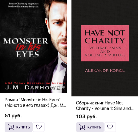
Роман "Monster in His Eyes"
Сборник книг Have Not
(Монстр в его глазах) Дж. М.
Charity - Volume 1: Sins and
Дарховер | Mafia Romance
Volume 2: Virtues
51 руб.
103 руб.
18+
КУПИТЬ
КУПИТЬ