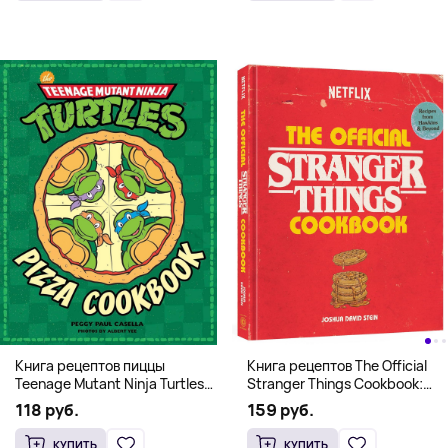
Книга рецептов The Official
Книга рецептов пиццы
Stranger Things Cookbook:
Teenage Mutant Ninja Turtles
Recipes from Hawkins and
Pizza Cookbook (На
159 руб.
118 руб.
Beyond (На английском)
английском)
КУПИТЬ
КУПИТЬ