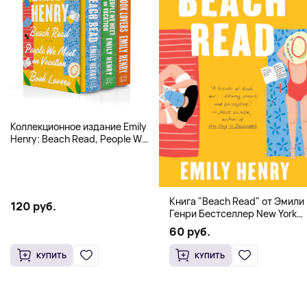
Коллекционное издание Emily
Henry: Beach Read, People We
Meet, Book Lovers
Книга "Beach Read" от Эмили
120 руб.
Генри Бестселлер New York
Times
60 руб.
КУПИТЬ
КУПИТЬ