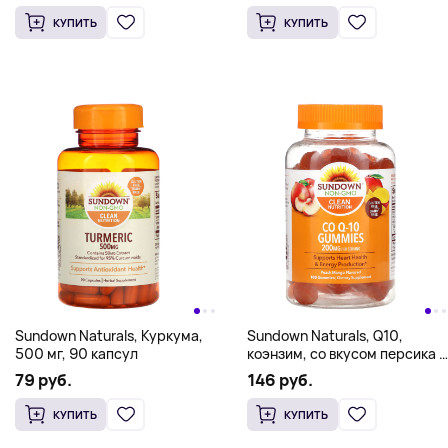
КУПИТЬ
КУПИТЬ
Sundown Naturals, Куркума,
Sundown Naturals, Q10,
500 мг, 90 капсул
коэнзим, со вкусом персика и
манго, 200 мг, 100
79 руб.
146 руб.
жевательных мармеладок
(100 мг в 1 жевательной
КУПИТЬ
КУПИТЬ
таблетке)