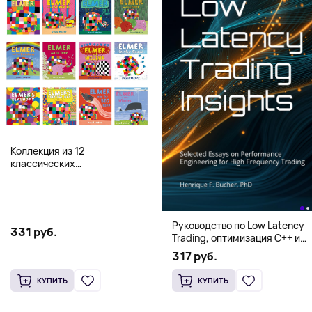
Коллекция из 12
классических
иллюстрированных книг об
Элмере от Дэвида Макки
Руководство по Low Latency
331 руб.
Trading, оптимизация C++ и
системная архитектура для
317 руб.
HFT
КУПИТЬ
КУПИТЬ