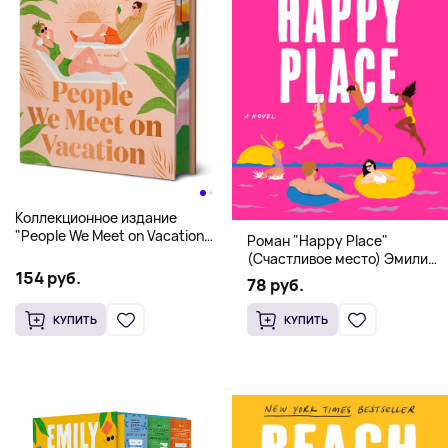
Коллекционное издание
"People We Meet on Vacation"
Роман "Happy Place"
(Эмили Генри) Deluxe
(Счастливое место) Эмили
Hardcover
154 руб.
Генри | Твердый переплет
78 руб.
КУПИТЬ
КУПИТЬ