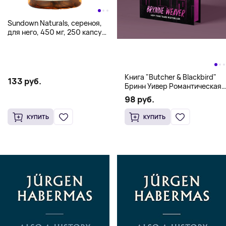
Sundown Naturals, сереноя,
для него, 450 мг, 250 капсул
(225 мг в 1 капсуле)
Книга "Butcher & Blackbird"
133 руб.
Бринн Уивер Романтическая
комедия о серийных убийцах
98 руб.
(18+)
КУПИТЬ
КУПИТЬ