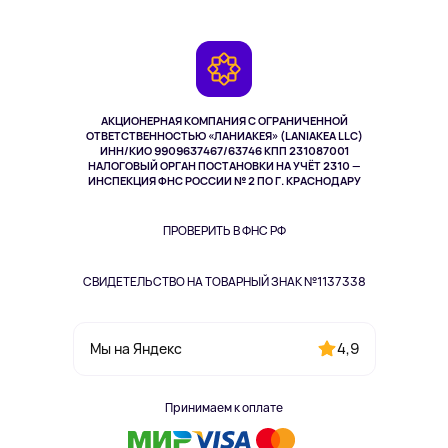
Планшеты
Доставка
Контакты
Игровые консоли
Гарантия
Камеры
Возврат
TV и мультимедиа
Музыка и звук
АКЦИОНЕРНАЯ КОМПАНИЯ С ОГРАНИЧЕННОЙ
Спорт
ОТВЕТСТВЕННОСТЬЮ «ЛАНИАКЕЯ» (LANIAKEA LLC)
ИНН/КИО 9909637467/63746 КПП 231087001
Здоровье
НАЛОГОВЫЙ ОРГАН ПОСТАНОВКИ НА УЧЁТ 2310 —
Здоровье питомцев
ИНСПЕКЦИЯ ФНС РОССИИ № 2 ПО Г. КРАСНОДАРУ
Книги
Одежда и аксессуары
ПРОВЕРИТЬ В ФНС РФ
СВИДЕТЕЛЬСТВО НА ТОВАРНЫЙ ЗНАК №1137338
4,9
Мы на Яндекс
Принимаем к оплате