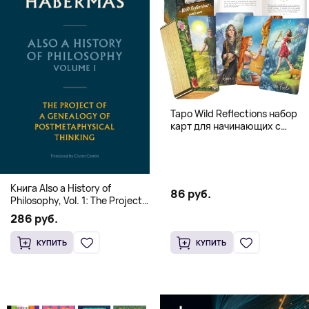
Таро Wild Reflections набор
карт для начинающих с
книгой (78 карт, золочёные
края)
Книга Also a History of
86 руб.
Philosophy, Vol. 1: The Project
of a Genealogy of
286 руб.
Postmetaphysical Thinking
(Твердый переплет)
КУПИТЬ
КУПИТЬ