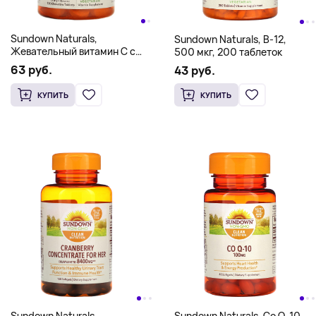
Sundown Naturals,
Sundown Naturals, B-12,
Жевательный витамин C с
500 мкг, 200 таблеток
натуральным шиповником,
63 руб.
43 руб.
апельсин, 500 мг, 100
жевательных таблеток
КУПИТЬ
КУПИТЬ
Sundown Naturals,
Sundown Naturals, Co Q-10,