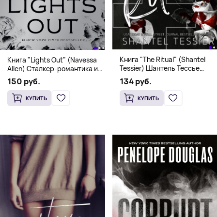
Книга "The Ritual" (Shantel
Книга "Lights Out" (Navessa
Tessier) Шантель Тессье
Allen) Сталкер-романтика и
Экстремальный дарк-
человек в маске (18+)
134 руб.
150 руб.
романс бестселлер (18+)
КУПИТЬ
КУПИТЬ