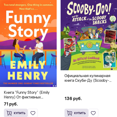
Официальная кулинарная
книга Скуби-Ду (Scooby-
Doo! and the Attack of the
Scooby Snacks), Твердый
Книга "Funny Story" (Emily
переплет
Henry) От фиктивных
136 руб.
свиданий к реальной любви
71 руб.
КУПИТЬ
КУПИТЬ