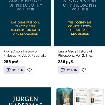
Книга Also a History of
Книга Also a History of
Philosophy, Vol. 3: Rational
Philosophy, Vol. 2: The
Freedom. Traces of the
Occidental Constellation of
286 руб.
286 руб.
Discourse on Faith and
Faith and Knowledge
Knowledge (Твердый
(Твердый переплет)
КУПИТЬ
КУПИТЬ
переплет)