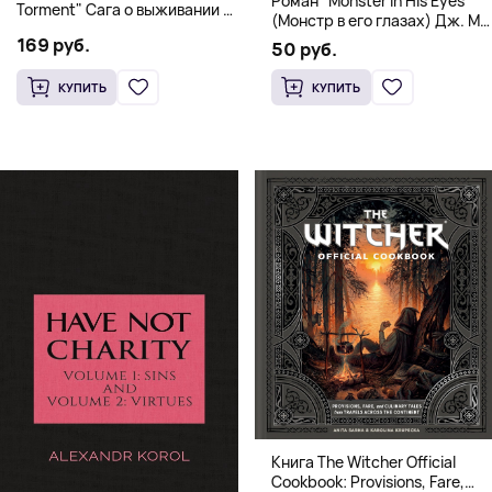
Роман "Monster in His Eyes"
Torment" Сага о выживании и
(Монстр в его глазах) Дж. М.
магии
Дарховер | Mafia Romance
169 руб.
50 руб.
18+
КУПИТЬ
КУПИТЬ
Книга The Witcher Official
Cookbook: Provisions, Fare,