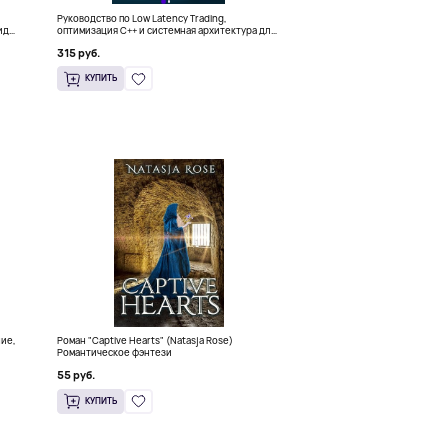
Руководство по Low Latency Trading,
ида
оптимизация C++ и системная архитектура для
HFT
315 руб.
КУПИТЬ
ние,
Роман "Captive Hearts" (Natasja Rose)
Романтическое фэнтези
55 руб.
КУПИТЬ