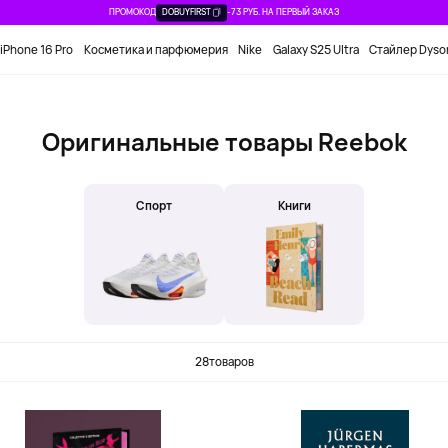
ПРОМОКОД
DOBUYFIRST
-73 РУБ. НА ПЕРВЫЙ ЗАКАЗ
iPhone 16 Pro
Косметика и парфюмерия
Nike
Galaxy S25 Ultra
Стайлер Dyso
Оригинальные товары Reebok
Спорт
Книги
28
товаров