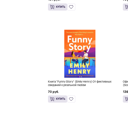
КУПИТЬ
Книга "Funny Story" (Emily Henry) От фиктивных
Офи
свиданий к реальной любви
(Sc
Sna
70 руб.
136
КУПИТЬ