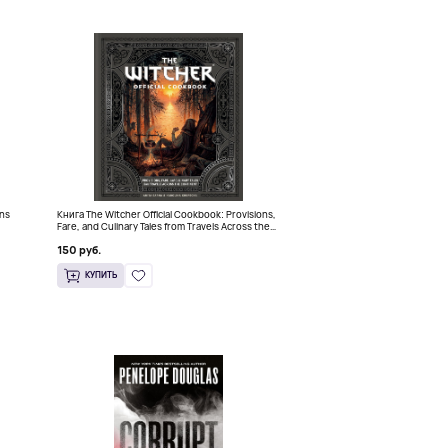
ins
Книга The Witcher Official Cookbook: Provisions,
Fare, and Culinary Tales from Travels Across the
Continent
150 руб.
КУПИТЬ