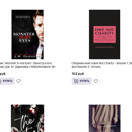
ан "Monster in His Eyes" (Монстр в его
Сборник книг Have Not Charity - Volume 1: S
зах) Дж. М. Дарховер | Mafia Romance 18+
and Volume 2: Virtues
руб.
102 руб.
КУПИТЬ
КУПИТЬ