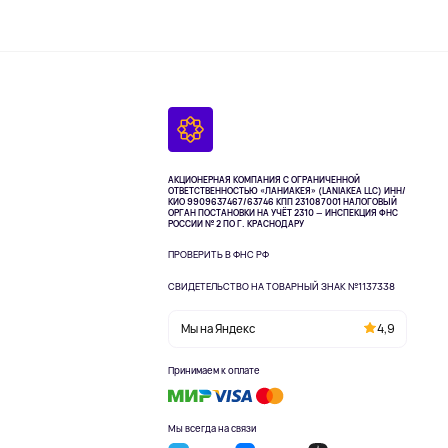
АКЦИОНЕРНАЯ КОМПАНИЯ С ОГРАНИЧЕННОЙ
ОТВЕТСТВЕННОСТЬЮ «ЛАНИАКЕЯ» (LANIAKEA LLC)
ИНН/
КИО 9909637467/63746 КПП 231087001
НАЛОГОВЫЙ
ОРГАН ПОСТАНОВКИ НА УЧЁТ 2310 — ИНСПЕКЦИЯ ФНС
РОССИИ № 2 ПО Г. КРАСНОДАРУ
ПРОВЕРИТЬ В ФНС РФ
СВИДЕТЕЛЬСТВО НА ТОВАРНЫЙ ЗНАК №1137338
Мы на Яндекс
4,9
Принимаем к оплате
Мы всегда на связи