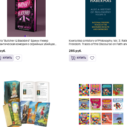
га "Butcher & Blackbird" Бринн Уивер
Книга Also a History of Philosophy, Vol. 3: Rat
антическая комедия о серийных убийцах
Freedom. Traces of the Discourse on Faith an
+)
Knowledge (Твердый переплет)
руб.
285 руб.
КУПИТЬ
КУПИТЬ