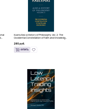
ional
Книга Also a History of Philosophy, Vol. 2: The
d
Occidental Constellation of Faith and Knowledge
(Твердый переплет)
285 руб.
КУПИТЬ