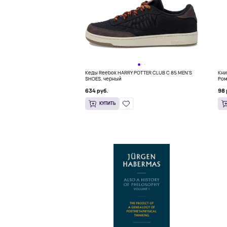
Кеды Reebok HARRY POTTER CLUB C 85 MEN'S
Кни
SHOES, черный
Ром
(18
634 руб.
98 
КУПИТЬ