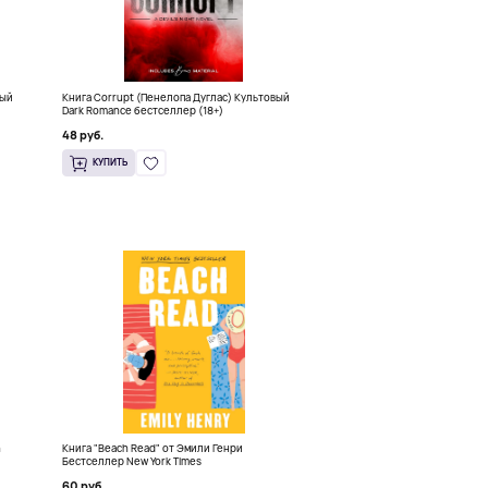
ный
Книга Corrupt (Пенелопа Дуглас) Культовый
Dark Romance бестселлер (18+)
48 руб.
КУПИТЬ
h
Книга "Beach Read" от Эмили Генри
Бестселлер New York Times
60 руб.