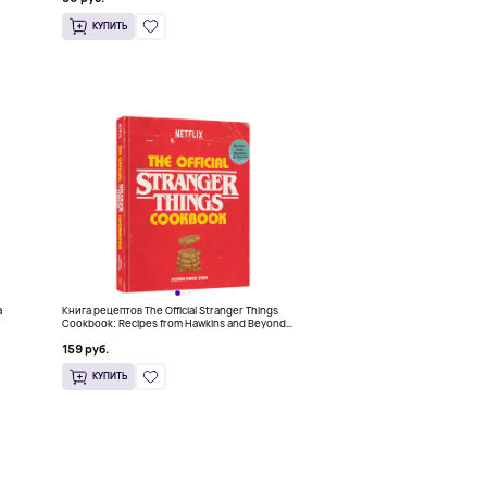
КУПИТЬ
a
Книга рецептов The Official Stranger Things
Cookbook: Recipes from Hawkins and Beyond
(На английском)
159 руб.
КУПИТЬ