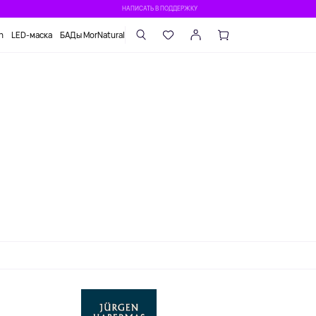
НАПИСАТЬ В ПОДДЕРЖКУ
n
LED-маска
БАДы MorNatural