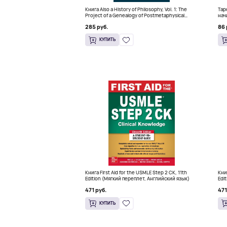
Книга Also a History of Philosophy, Vol. 1: The
Тар
Project of a Genealogy of Postmetaphysical
нач
Thinking (Твердый переплет)
кра
285 руб.
86 
КУПИТЬ
Книга First Aid for the USMLE Step 2 CK, 11th
Кни
Edition (Мягкий переплет, Английский язык)
Edi
471 руб.
471
КУПИТЬ