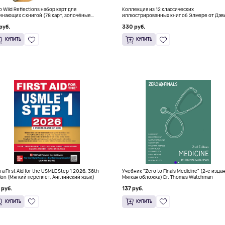
о Wild Reflections набор карт для
Коллекция из 12 классических
инающих с книгой (78 карт, золочёные
иллюстрированных книг об Элмере от Дэв
я)
Макки
руб.
330 руб.
КУПИТЬ
КУПИТЬ
га First Aid for the USMLE Step 1 2026, 36th
Учебник "Zero to Finals Medicine" (2-е изда
tion (Мягкий переплет, Английский язык)
Мягкая обложка) Dr. Thomas Watchman
 руб.
137 руб.
КУПИТЬ
КУПИТЬ