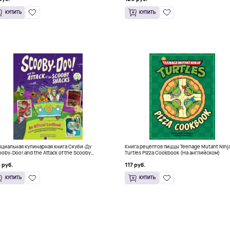
КУПИТЬ
КУПИТЬ
циальная кулинарная книга Скуби-Ду
Книга рецептов пиццы Teenage Mutant Ninj
ooby-Doo! and the Attack of the Scooby
Turtles Pizza Cookbook (На английском)
cks), Твердый переплет
 руб.
117 руб.
КУПИТЬ
КУПИТЬ