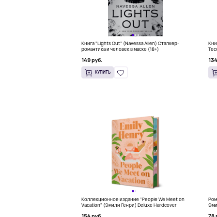
Книга "Lights Out" (Navessa Allen) Сталкер-
Кни
романтика и человек в маске (18+)
Тес
бес
149 руб.
134
КУПИТЬ
Коллекционное издание "People We Meet on
Ром
Vacation" (Эмили Генри) Deluxe Hardcover
Эми
154 руб.
78 