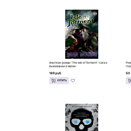
Фэнтези-роман "The Isle of Torment" Сага о
Ром
выживании и магии
гла
169 руб.
50 
КУПИТЬ