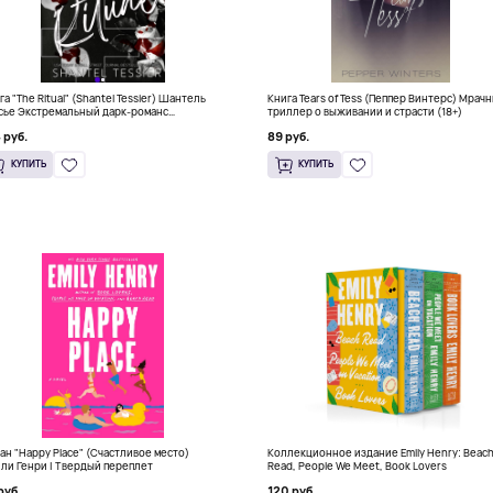
га "The Ritual" (Shantel Tessier) Шантель
Книга Tears of Tess (Пеппер Винтерс) Мрач
сье Экстремальный дарк-романс
триллер о выживании и страсти (18+)
тселлер (18+)
 руб.
89 руб.
КУПИТЬ
КУПИТЬ
ан "Happy Place" (Счастливое место)
Коллекционное издание Emily Henry: Beac
ли Генри | Твердый переплет
Read, People We Meet, Book Lovers
руб.
120 руб.