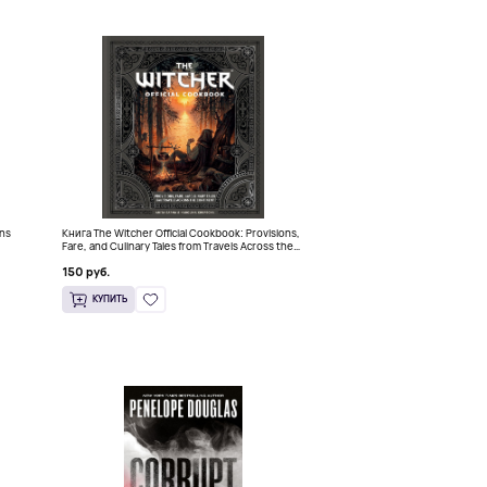
ins
Книга The Witcher Official Cookbook: Provisions,
Fare, and Culinary Tales from Travels Across the
Continent
150 руб.
КУПИТЬ