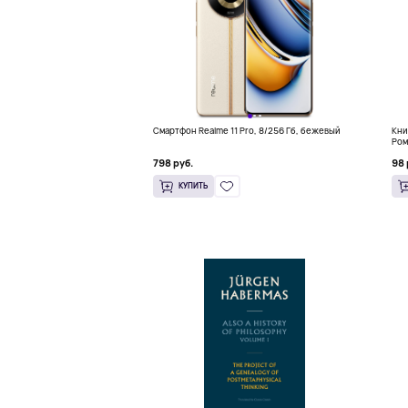
Смартфон Realme 11 Pro, 8/256 Гб, бежевый
Кни
Ром
(18
798 руб.
98 
КУПИТЬ