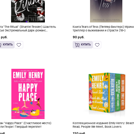
га "The Ritual" (Shantel Tessier) Шантель
Книга Tears of Tess (Пеппер Винтерс) Мрач
сье Экстремальный дарк-романс
триллер о выживании и страсти (18+)
тселлер (18+)
 руб.
90 руб.
КУПИТЬ
КУПИТЬ
ан "Happy Place" (Счастливое место)
Коллекционное издание Emily Henry: Beac
ли Генри | Твердый переплет
Read, People We Meet, Book Lovers
руб.
120 руб.