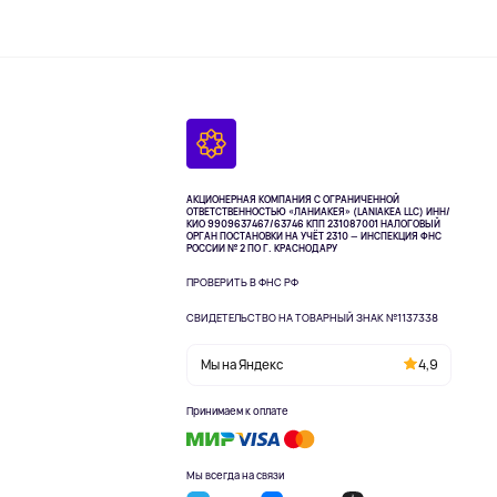
АКЦИОНЕРНАЯ КОМПАНИЯ С ОГРАНИЧЕННОЙ
ОТВЕТСТВЕННОСТЬЮ «ЛАНИАКЕЯ» (LANIAKEA LLC)
ИНН/
КИО 9909637467/63746 КПП 231087001
НАЛОГОВЫЙ
ОРГАН ПОСТАНОВКИ НА УЧЁТ 2310 — ИНСПЕКЦИЯ ФНС
РОССИИ № 2 ПО Г. КРАСНОДАРУ
ПРОВЕРИТЬ В ФНС РФ
СВИДЕТЕЛЬСТВО НА ТОВАРНЫЙ ЗНАК №1137338
Мы на Яндекс
4,9
Принимаем к оплате
Мы всегда на связи