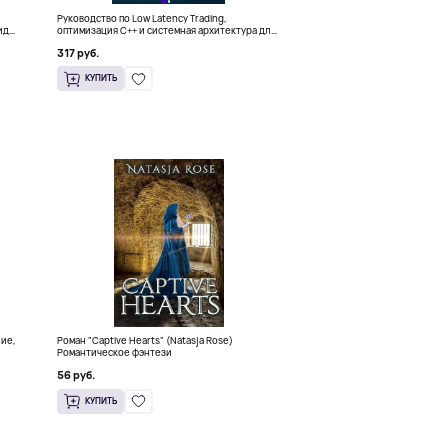
Руководство по Low Latency Trading,
ида
оптимизация C++ и системная архитектура для
HFT
317 руб.
КУПИТЬ
ние,
Роман "Captive Hearts" (Natasja Rose)
Романтическое фэнтези
56 руб.
КУПИТЬ