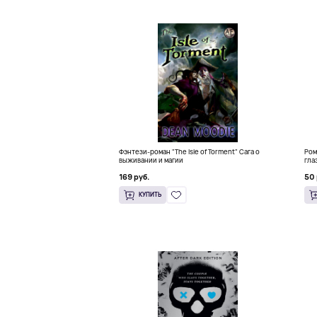
Фэнтези-роман "The Isle of Torment" Сага о
Ром
выживании и магии
гла
169 руб.
50 
КУПИТЬ