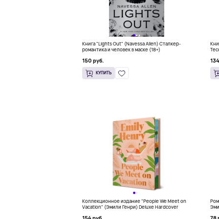
Книга "Lights Out" (Navessa Allen) Сталкер-
Кни
романтика и человек в маске (18+)
Тес
бес
150 руб.
134
КУПИТЬ
Коллекционное издание "People We Meet on
Ром
Vacation" (Эмили Генри) Deluxe Hardcover
Эми
154 руб.
78 