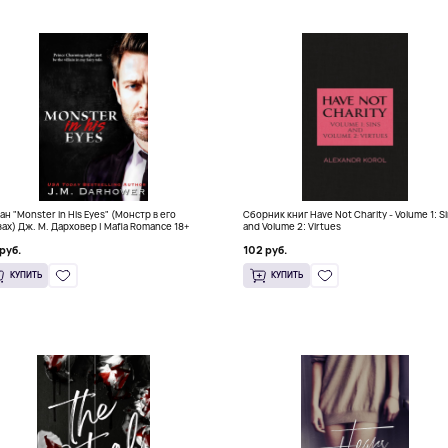
ан "Monster in His Eyes" (Монстр в его
Сборник книг Have Not Charity - Volume 1: S
зах) Дж. М. Дарховер | Mafia Romance 18+
and Volume 2: Virtues
руб.
102 руб.
КУПИТЬ
КУПИТЬ