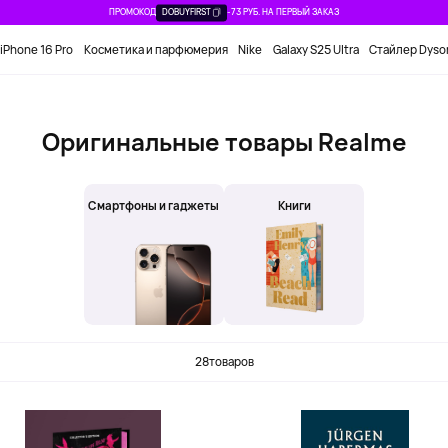
ПРОМОКОД
DOBUYFIRST
-73 РУБ. НА ПЕРВЫЙ ЗАКАЗ
iPhone 16 Pro
Косметика и парфюмерия
Nike
Galaxy S25 Ultra
Стайлер Dyso
Оригинальные товары Realme
Смартфоны и гаджеты
Книги
28
товаров