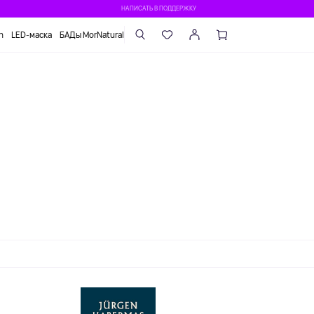
НАПИСАТЬ В ПОДДЕРЖКУ
n
LED-маска
БАДы MorNatural