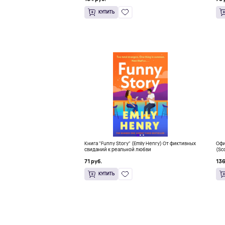
КУПИТЬ
Книга "Funny Story" (Emily Henry) От фиктивных
Офи
свиданий к реальной любви
(Sc
Sna
71 руб.
136
КУПИТЬ