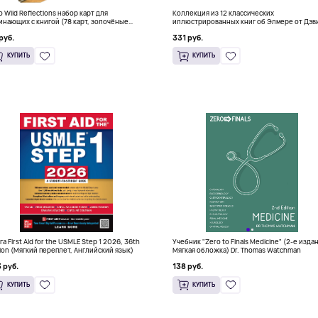
о Wild Reflections набор карт для
Коллекция из 12 классических
инающих с книгой (78 карт, золочёные
иллюстрированных книг об Элмере от Дэв
я)
Макки
руб.
331 руб.
КУПИТЬ
КУПИТЬ
га First Aid for the USMLE Step 1 2026, 36th
Учебник "Zero to Finals Medicine" (2-е изда
tion (Мягкий переплет, Английский язык)
Мягкая обложка) Dr. Thomas Watchman
 руб.
138 руб.
КУПИТЬ
КУПИТЬ