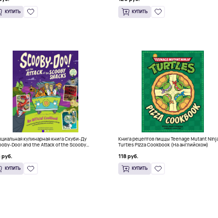
КУПИТЬ
КУПИТЬ
циальная кулинарная книга Скуби-Ду
Книга рецептов пиццы Teenage Mutant Ninj
ooby-Doo! and the Attack of the Scooby
Turtles Pizza Cookbook (На английском)
cks), Твердый переплет
 руб.
118 руб.
КУПИТЬ
КУПИТЬ