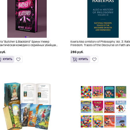
га "Butcher & Blackbird" Бринн Уивер
Книга Also a History of Philosophy, Vol. 3: Rat
антическая комедия о серийных убийцах
Freedom. Traces of the Discourse on Faith an
+)
Knowledge (Твердый переплет)
руб.
286 руб.
КУПИТЬ
КУПИТЬ