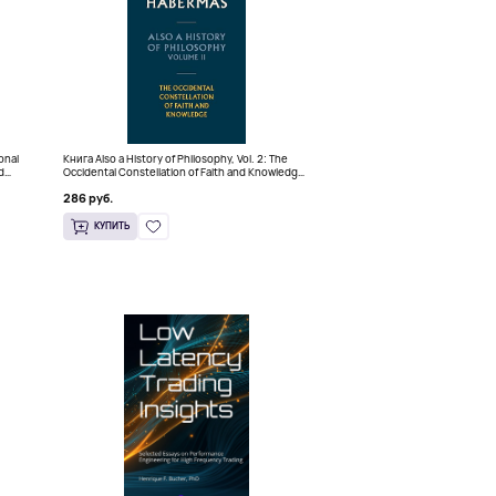
ional
Книга Also a History of Philosophy, Vol. 2: The
d
Occidental Constellation of Faith and Knowledge
(Твердый переплет)
286 руб.
КУПИТЬ