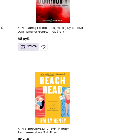
ный
Книга Corrupt (Пенелопа Дуглас) Культовый
Dark Romance бестселлер (18+)
48 руб.
КУПИТЬ
h
Книга "Beach Read" от Эмили Генри
Бестселлер New York Times
60 руб.