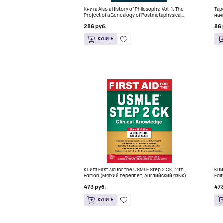
Книга Also a History of Philosophy, Vol. 1: The
Тар
Project of a Genealogy of Postmetaphysical
нач
Thinking (Твердый переплет)
кра
286 руб.
86 
КУПИТЬ
Книга First Aid for the USMLE Step 2 CK, 11th
Кни
Edition (Мягкий переплет, Английский язык)
Edi
473 руб.
473
КУПИТЬ