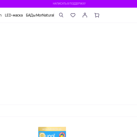
НАПИСАТЬ В ПОДДЕРЖКУ
n
LED-маска
БАДы MorNatural