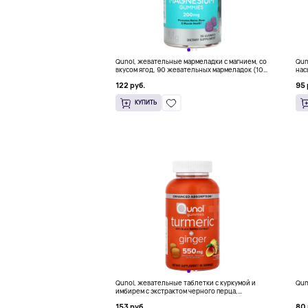
Qunol, жевательные мармеладки с магнием, со
Qun
вкусом ягод, 90 жевательных мармеладок (100
нас
мг в 1 жевательной мармеладке)
жев
122 руб.
95 
КУПИТЬ
Qunol, жевательные таблетки с куркумой и
Qun
имбирем с экстрактом черного перца,
ананасом и манго, 90 жевательных таблеток
153 руб.
80 