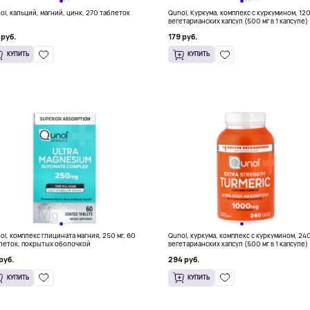
ol, кальций, магний, цинк, 270 таблеток
Qunol, Куркума, комплекс с куркумином, 12
вегетарианских капсул (500 мг в 1 капсуле)
 руб.
179 руб.
КУПИТЬ
КУПИТЬ
ol, комплекс глицината магния, 250 мг, 60
Qunol, куркума, комплекс с куркумином, 24
леток, покрытых оболочкой
вегетарианских капсул (500 мг в 1 капсуле)
руб.
294 руб.
КУПИТЬ
КУПИТЬ