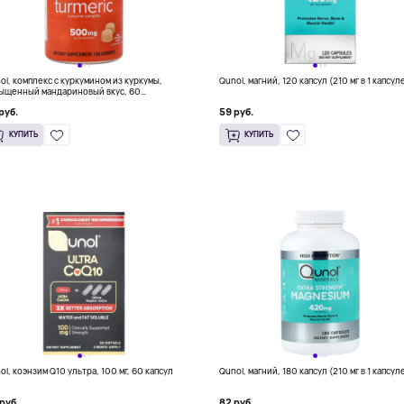
ol, комплекс с куркумином из куркумы,
Qunol, магний, 120 капсул (210 мг в 1 капсул
ыщенный мандариновый вкус, 60
ательных таблеток (250 мг в 1 таблетке)
руб.
59 руб.
КУПИТЬ
КУПИТЬ
ol, коэнзим Q10 ультра, 100 мг, 60 капсул
Qunol, магний, 180 капсул (210 мг в 1 капсул
руб.
82 руб.