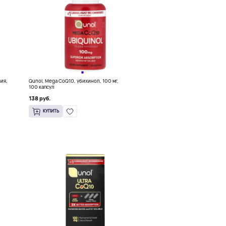
вия,
Qunol, Mega CoQ10, убихинол, 100 мг,
100 капсул
138 руб.
КУПИТЬ