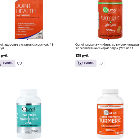
ol, здоровье суставов с куркумой, 45
Qunol, куркума + имбирь, со вкусом мандари
сул
90 жевательных мармеладок (275 мг в 1
жевательной мармеладке)
 руб.
135 руб.
КУПИТЬ
КУПИТЬ