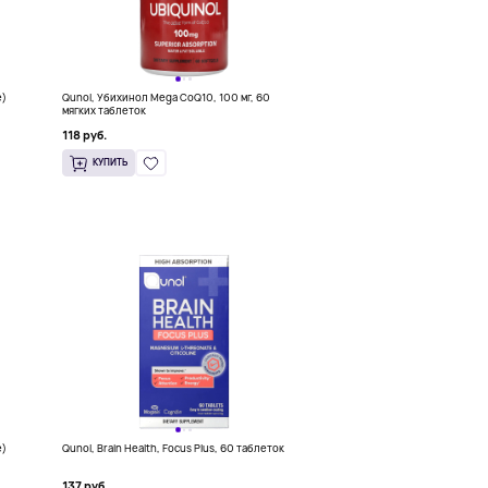
е)
Qunol, Убихинол Mega CoQ10, 100 мг, 60
мягких таблеток
118 руб.
КУПИТЬ
е)
Qunol, Brain Health, Focus Plus, 60 таблеток
137 руб.