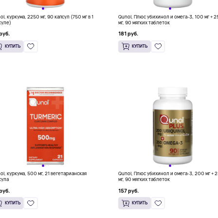
l, куркума, 2250 мг, 90 капсул (750 мг в 1
Qunol, Плюс убихинол и омега-3, 100 мг + 
суле)
мг, 90 мягких таблеток
руб.
181 руб.
КУПИТЬ
КУПИТЬ
ol, куркума, 500 мг, 21 вегетарианская
Qunol, Плюс убихинол и омега-3, 200 мг + 
сула
мг, 90 мягких таблеток
руб.
157 руб.
КУПИТЬ
КУПИТЬ