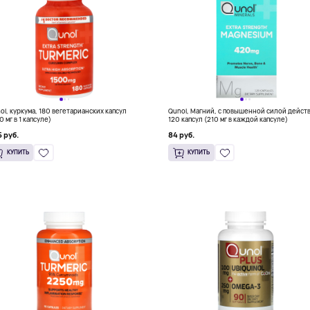
ol, куркума, 180 вегетарианских капсул
Qunol, Магний, с повышенной силой дейст
0 мг в 1 капсуле)
120 капсул (210 мг в каждой капсуле)
 руб.
84 руб.
КУПИТЬ
КУПИТЬ