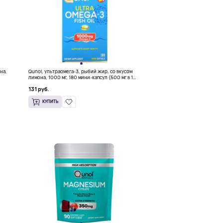
на,
Qunol, ультраомега-3, рыбий жир, со вкусом
лимона, 1000 мг, 180 мини-капсул (500 мг в 1
капсуле)
131 руб.
КУПИТЬ