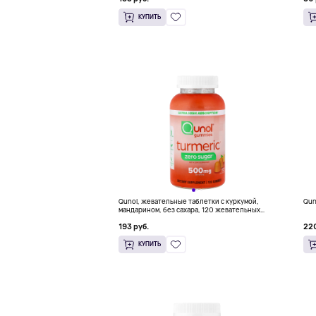
КУПИТЬ
Qunol, жевательные таблетки с куркумой,
Qun
мандарином, без сахара, 120 жевательных
таблеток (250 мг в 1 таблетке)
193 руб.
220
КУПИТЬ