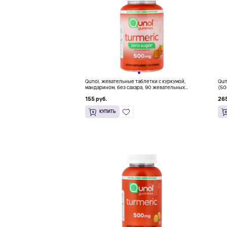
Qunol, жевательные таблетки с куркумой,
Qun
мандарином, без сахара, 90 жевательных
(50
таблеток (250 мг в 1 таблетке)
155 руб.
265
КУПИТЬ