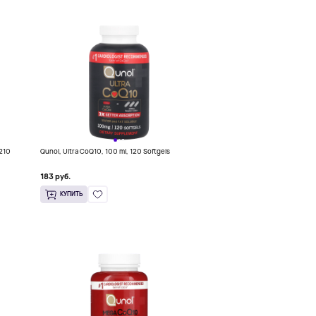
(210
Qunol, Ultra CoQ10, 100 ml, 120 Softgels
183 руб.
КУПИТЬ