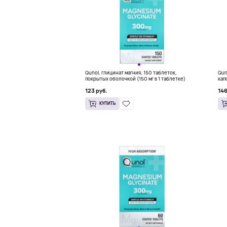
Qunol, глицинат магния, 150 таблеток,
Qun
покрытых оболочкой (150 мг в 1 таблетке)
кап
123 руб.
146
КУПИТЬ