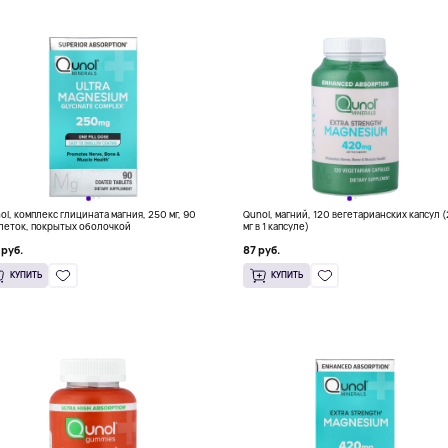
ol, комплекс глицината магния, 250 мг, 90
Qunol, магний, 120 вегетарианских капсул 
леток, покрытых оболочкой
мг в 1 капсуле)
 руб.
87 руб.
КУПИТЬ
КУПИТЬ