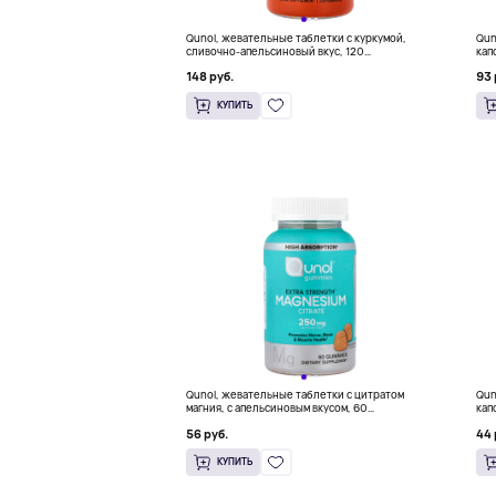
Qunol, жевательные таблетки с куркумой,
Quno
сливочно-апельсиновый вкус, 120
кап
жевательных таблеток (250 мг в 1 таблетке)
148 руб.
93 
КУПИТЬ
Qunol, жевательные таблетки с цитратом
Qun
магния, с апельсиновым вкусом, 60
кап
жевательных таблеток (125 мг в 1 таблетке)
56 руб.
44 
КУПИТЬ