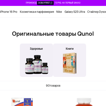
ПРОМОКОД
DOBUYFIRST
-73 РУБ. НА ПЕРВЫЙ ЗАКАЗ
iPhone 16 Pro
Косметика и парфюмерия
Nike
Galaxy S25 Ultra
Стайлер Dyso
Оригинальные товары Qunol
Здоровье
Книги
90
товаров