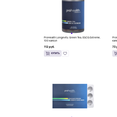
ProHealth Longevity, Green Tea, EGCG Extreme,
Pro
100 капсул
кап
112 руб.
73 
КУПИТЬ