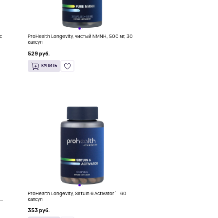
с
ProHealth Longevity, чистый NMNH, 500 мг, 30
капсул
529 руб.
КУПИТЬ
ProHealth Longevity, Sirtuin 6 Activator`` 60
й
капсул
г в
353 руб.