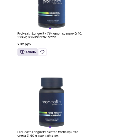
ProHealth Longevity, Убихинол коэнзим Q-10,
100 мг, 60 мягких таблеток
202 руб.
КУПИТЬ
ProHealth Longevity, Чистое масло криля с
омега-3, 60 мягких таблеток