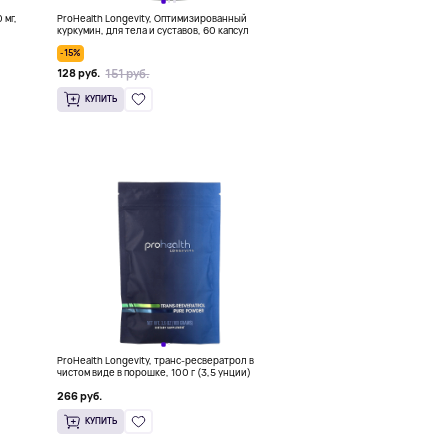
 мг,
ProHealth Longevity, Оптимизированный
куркумин, для тела и суставов, 60 капсул
-15%
151 руб.
128 руб.
КУПИТЬ
ProHealth Longevity, транс-ресвератрол в
чистом виде в порошке, 100 г (3,5 унции)
266 руб.
КУПИТЬ