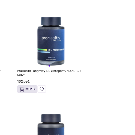
t,
ProHealth Longevity, NR и птеростильбен, 30
капсул
132 руб.
КУПИТЬ