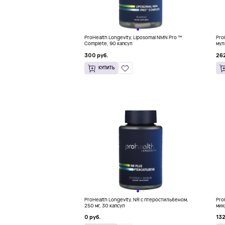
ProHealth Longevity, Liposomal NMN Pro ™
Pro
Complete, 90 капсул
мул
300 руб.
262
КУПИТЬ
ProHealth Longevity, NR с птеростильбеном,
Pro
250 мг, 30 капсул
мик
0 руб.
132