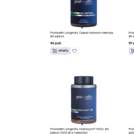
ProHealth Longevity, Гранат полного спектра,
Pro
60 капсул
60 
94 руб.
97 
КУПИТЬ
ProHealth Longevity, Hydrocurc® 1000, 60
Pro
капсул (500 мг в 1 капсуле)
для