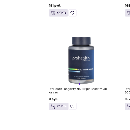
жев
181 руб.
168
КУПИТЬ
ProHealth Longevity, NAD Triple Boost ™, 30
Pro
капсул
600
0 руб.
102
КУПИТЬ