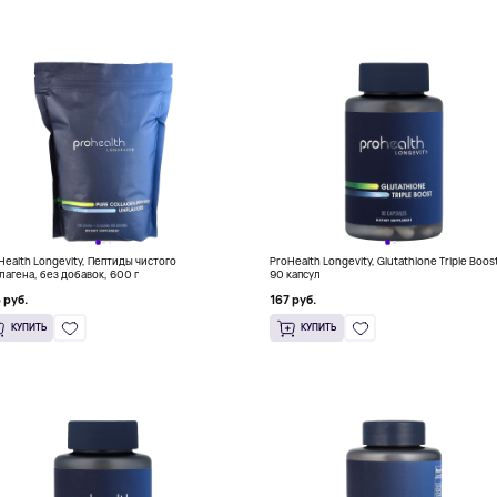
Health Longevity, Пептиды чистого
ProHealth Longevity, Glutathione Triple Boos
лагена, без добавок, 600 г
90 капсул
 руб.
167 руб.
КУПИТЬ
КУПИТЬ