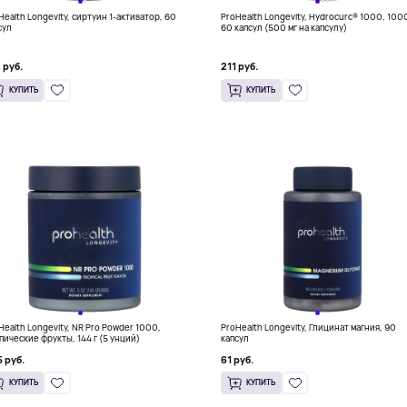
Health Longevity, сиртуин 1-активатор, 60
ProHealth Longevity, Hydrocurc® 1000, 1000
сул
60 капсул (500 мг на капсулу)
 руб.
211 руб.
КУПИТЬ
КУПИТЬ
Health Longevity, NR Pro Powder 1000,
ProHealth Longevity, Глицинат магния, 90
пические фрукты, 144 г (5 унций)
капсул
 руб.
61 руб.
КУПИТЬ
КУПИТЬ