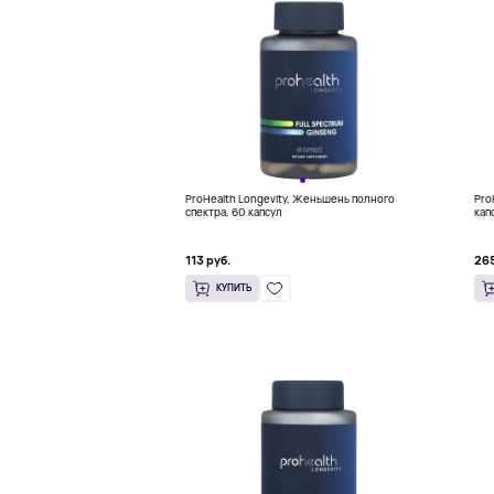
ProHealth Longevity, Женьшень полного
Pro
спектра, 60 капсул
кап
113 руб.
265
КУПИТЬ