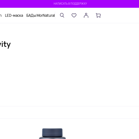
НАПИСАТЬ В ПОДДЕРЖКУ
n
LED-маска
БАДы MorNatural
ity