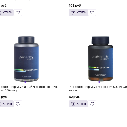
ательных таблеток, 227 г (8 унций)
 руб.
102 руб.
КУПИТЬ
КУПИТЬ
Health Longevity, Чистый N-ацетилцистеин,
ProHealth Longevity, Hydrocurc®, 500 мг, 3
 мг, 120 капсул
капсул
 руб.
62 руб.
КУПИТЬ
КУПИТЬ