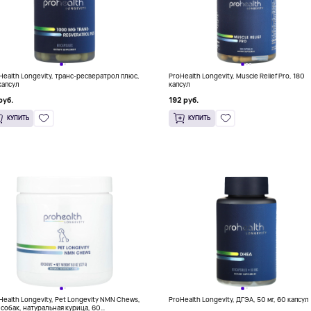
Health Longevity, транс-ресвератрол плюс,
ProHealth Longevity, Muscle Relief Pro, 180
капсул
капсул
руб.
192 руб.
КУПИТЬ
КУПИТЬ
Health Longevity, Pet Longevity NMN Chews,
ProHealth Longevity, ДГЭА, 50 мг, 60 капсул
 собак, натуральная курица, 60