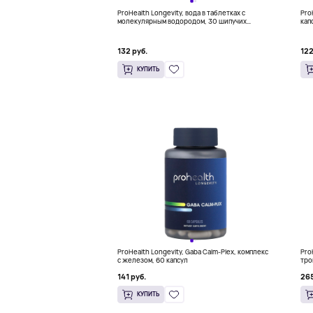
ProHealth Longevity, вода в таблетках с
Pro
молекулярным водородом, 30 шипучих
кап
таблеток (80 мг в 1 таблетке)
132 руб.
122
КУПИТЬ
ProHealth Longevity, Gaba Calm-Plex, комплекс
Pro
с железом, 60 капсул
тро
141 руб.
265
КУПИТЬ