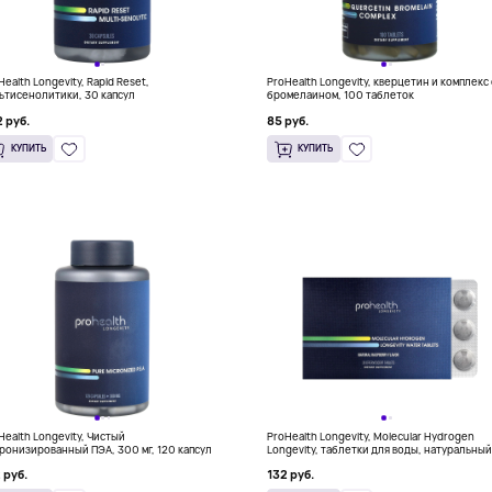
Health Longevity, Rapid Reset,
ProHealth Longevity, кверцетин и комплекс 
ьтисенолитики, 30 капсул
бромелаином, 100 таблеток
 руб.
85 руб.
КУПИТЬ
КУПИТЬ
Health Longevity, Чистый
ProHealth Longevity, Molecular Hydrogen
ронизированный ПЭА, 300 мг, 120 капсул
Longevity, таблетки для воды, натуральны
малиновый вкус, 30 шипучих таблеток (80 м
 руб.
132 руб.
1 таблетке)