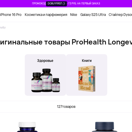
ПРОМОКОД
DOBUYFIRST
-73 РУБ. НА ПЕРВЫЙ ЗАКАЗ
iPhone 16 Pro
Косметика и парфюмерия
Nike
Galaxy S25 Ultra
Стайлер Dyso
vity
игинальные товары ProHealth Longev
Здоровье
Книги
127
товаров