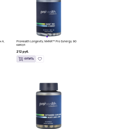
н A,
ProHealth Longevity, NMNR™ Pro Synergy, 90
капсул
212 руб.
КУПИТЬ