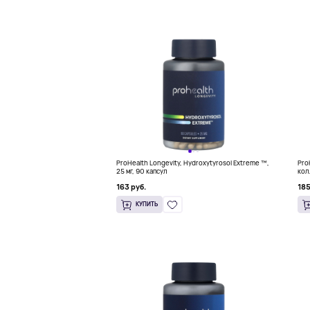
ProHealth Longevity, Hydroxytyrosol Extreme ™,
Pro
25 мг, 90 капсул
кол
163 руб.
185
КУПИТЬ