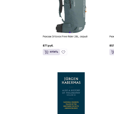
Рюкзак Ortovox Free Rider 28L, серый
Рюк
871 руб.
851
КУПИТЬ