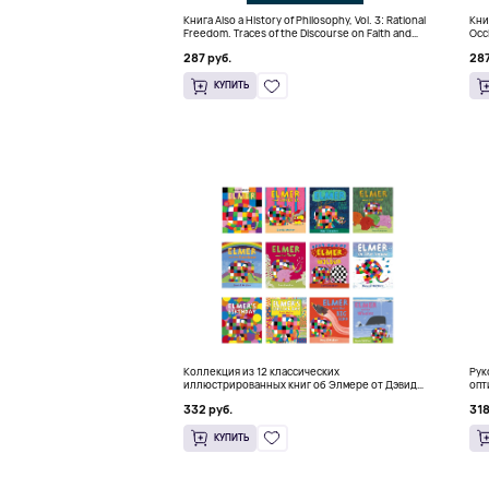
Книга Also a History of Philosophy, Vol. 3: Rational
Книг
Freedom. Traces of the Discourse on Faith and
Occ
Knowledge (Твердый переплет)
(Тв
287 руб.
287
КУПИТЬ
Коллекция из 12 классических
Рук
иллюстрированных книг об Элмере от Дэвида
опт
Макки
HFT
332 руб.
318
КУПИТЬ