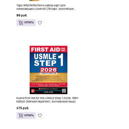
Таро Wild Reflections набор карт для
начинающих с книгой (78 карт, золочёные
края)
86 руб.
КУПИТЬ
Книга First Aid for the USMLE Step 1 2026, 36th
)
Edition (Мягкий переплет, Английский язык)
475 руб.
КУПИТЬ