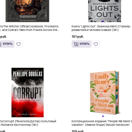
а The Witcher Official Cookbook: Provisions,
Книга "Lights Out" (Navessa Allen) Сталкер-
, and Culinary Tales from Travels Across the
романтика и человек в маске (18+)
tinent
 руб.
151 руб.
КУПИТЬ
КУПИТЬ
га Corrupt (Пенелопа Дуглас) Культовый
Коллекционное издание "People We Meet 
k Romance бестселлер (18+)
Vacation" (Эмили Генри) Deluxe Hardcover
руб.
155 руб.