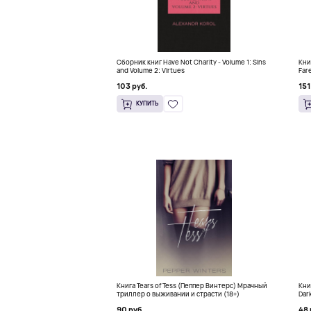
Сборник книг Have Not Charity - Volume 1: Sins
Книг
and Volume 2: Virtues
Fare
Con
103 руб.
151
КУПИТЬ
Книга Tears of Tess (Пеппер Винтерс) Мрачный
Кни
триллер о выживании и страсти (18+)
Dar
90 руб.
48 