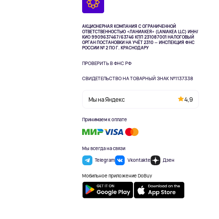
АКЦИОНЕРНАЯ КОМПАНИЯ С ОГРАНИЧЕННОЙ
ОТВЕТСТВЕННОСТЬЮ «ЛАНИАКЕЯ» (LANIAKEA LLC)
ИНН/
КИО 9909637467/63746 КПП 231087001
НАЛОГОВЫЙ
ОРГАН ПОСТАНОВКИ НА УЧЁТ 2310 — ИНСПЕКЦИЯ ФНС
РОССИИ № 2 ПО Г. КРАСНОДАРУ
ПРОВЕРИТЬ В ФНС РФ
СВИДЕТЕЛЬСТВО НА ТОВАРНЫЙ ЗНАК №1137338
Мы на Яндекс
4,9
Принимаем к оплате
Мы всегда на связи
Telegram
Vkontakte
Дзен
Мобильное приложение DoBuy