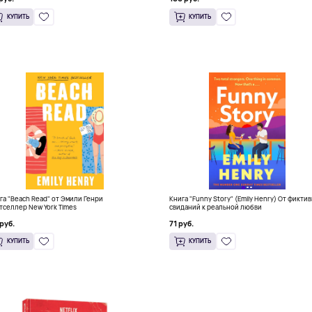
КУПИТЬ
КУПИТЬ
га "Beach Read" от Эмили Генри
Книга "Funny Story" (Emily Henry) От фикти
тселлер New York Times
свиданий к реальной любви
руб.
71 руб.
КУПИТЬ
КУПИТЬ