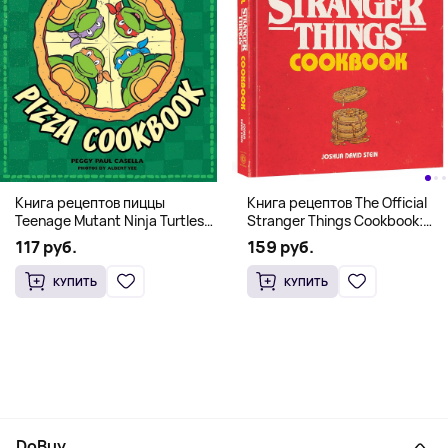
Книга рецептов The Official
Книга рецептов пиццы
Stranger Things Cookbook:
Teenage Mutant Ninja Turtles
Recipes from Hawkins and
Pizza Cookbook (На
159 руб.
117 руб.
Beyond (На английском)
английском)
КУПИТЬ
КУПИТЬ
DoBuy