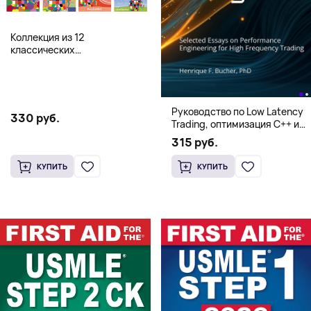
Коллекция из 12
классических
иллюстрированных книг об
Элмере от Дэвида Макки
Руководство по Low Latency
330 руб.
Trading, оптимизация C++ и
системная архитектура для
315 руб.
HFT
КУПИТЬ
КУПИТЬ