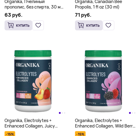
Organika, Пчелиный
Organika, Canadian Bee
прополис, без спирта, 30 мл
Propolis, 1 fl oz (30 ml)
(1 жидк. Унция)
63 руб.
71 руб.
КУПИТЬ
КУПИТЬ
Organika, Electrolytes +
Organika, Electrolytes +
Enhanced Collagen, Juicy
Enhanced Collagen, Wild Berry,
Strawberry Peach, 12.7 oz
12.7 oz (360 g)
-15%
-15%