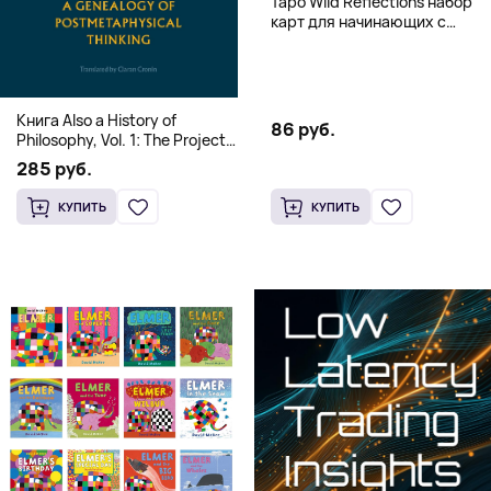
Таро Wild Reflections набор
карт для начинающих с
книгой (78 карт, золочёные
края)
Книга Also a History of
86 руб.
Philosophy, Vol. 1: The Project
of a Genealogy of
285 руб.
Postmetaphysical Thinking
(Твердый переплет)
КУПИТЬ
КУПИТЬ