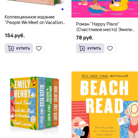
Коллекционное издание
"People We Meet on Vacation"
Роман "Happy Place"
(Эмили Генри) Deluxe
(Счастливое место) Эмили
Hardcover
154 руб.
Генри | Твердый переплет
78 руб.
КУПИТЬ
КУПИТЬ