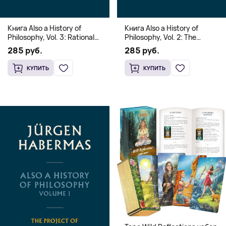
Книга Also a History of
Книга Also a History of
Philosophy, Vol. 3: Rational
Philosophy, Vol. 2: The
Freedom. Traces of the
Occidental Constellation of
285 руб.
285 руб.
Discourse on Faith and
Faith and Knowledge
Knowledge (Твердый
(Твердый переплет)
КУПИТЬ
КУПИТЬ
переплет)