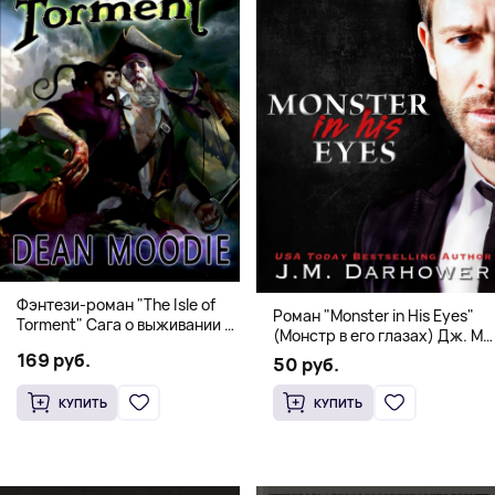
Фэнтези-роман "The Isle of
Роман "Monster in His Eyes"
Torment" Сага о выживании и
(Монстр в его глазах) Дж. М.
магии
Дарховер | Mafia Romance
169 руб.
50 руб.
18+
КУПИТЬ
КУПИТЬ