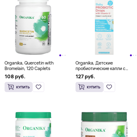
Organika, Quercetin with
Organika, Детские
Bromelain, 120 Caplets
пробиотические капли с
витамином D, для детей 0–3
108 руб.
127 руб.
лет, 7,5 мл (0,25 жидк. унц.)
КУПИТЬ
КУПИТЬ