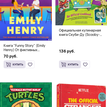
Официальная кулинарная
книга Скуби-Ду (Scooby-
Doo! and the Attack of the
Scooby Snacks), Твердый
Книга "Funny Story" (Emily
переплет
Henry) От фиктивных
136 руб.
свиданий к реальной любви
70 руб.
КУПИТЬ
КУПИТЬ