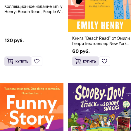
Коллекционное издание Emily
Henry: Beach Read, People We
Meet, Book Lovers
Книга "Beach Read" от Эмили
120 руб.
Генри Бестселлер New York
Times
60 руб.
КУПИТЬ
КУПИТЬ