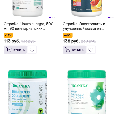
Organika, Чанка пьедра, 500
Organika, Электролиты и
мг, 90 вегетарианских
улучшенный коллаген,
капсул
пикантные ягоды лимона,
-15%
-40%
360 г (12,7 унции)
113 руб.
138 руб.
133 руб.
230 руб.
КУПИТЬ
КУПИТЬ