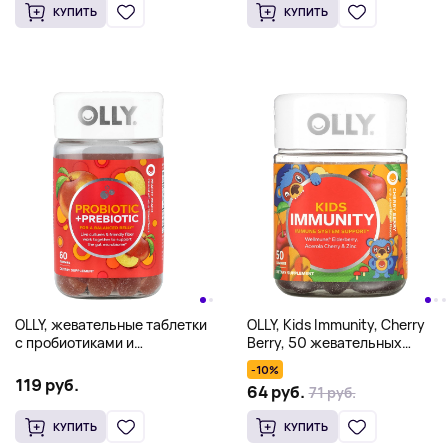
КУПИТЬ
КУПИТЬ
OLLY, жевательные таблетки
OLLY, Kids Immunity, Cherry
с пробиотиками и
Berry, 50 жевательных
пребиотиками, со вкусом
таблеток
-10%
персика, 60 жевательных
119 руб.
64 руб.
71 руб.
таблеток
КУПИТЬ
КУПИТЬ