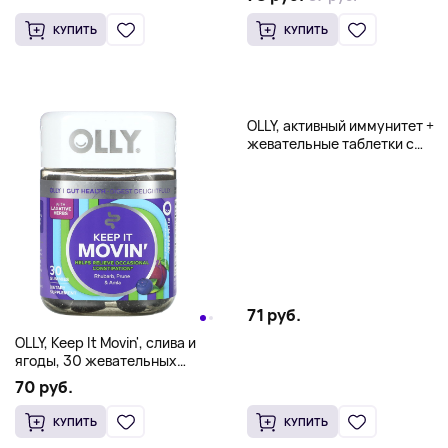
КУПИТЬ
КУПИТЬ
OLLY, активный иммунитет +
жевательные таблетки с
бузиной, со вкусом ягод, 45
жевательных таблеток
71 руб.
OLLY, Keep It Movin', слива и
ягоды, 30 жевательных
мармеладок
70 руб.
КУПИТЬ
КУПИТЬ