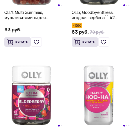
OLLY, Multi Gummies,
OLLY, Goodbye Stress,
мультивитамины для
ягодная вербена`` 42
девочек-подростков, ягоды и
жевательных мармеладки
-10%
дыня, 100 жевательных
93 руб.
63 руб.
70 руб.
таблеток
КУПИТЬ
КУПИТЬ