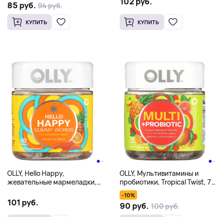
102 руб.
85 руб.
94 руб.
таблеток
КУПИТЬ
КУПИТЬ
OLLY, Hello Happy,
OLLY, Мультивитамины и
жевательные мармеладки,
пробиотики, Tropical Twist, 70
тропический зинг, 60
жевательных таблеток
-10%
жевательных таблеток
101 руб.
90 руб.
100 руб.