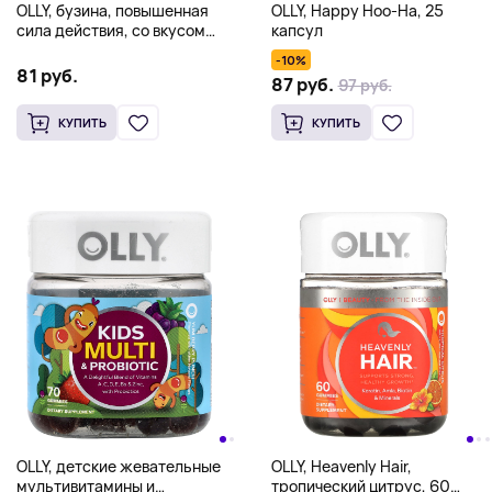
OLLY, бузина, повышенная
OLLY, Happy Hoo-Ha, 25
сила действия, со вкусом
капсул
ягод, 450 мг, 60
-10%
жевательных мармеладок
81 руб.
87 руб.
97 руб.
(225 мг в 1 жевательной
мармеладке)
КУПИТЬ
КУПИТЬ
OLLY, детские жевательные
OLLY, Heavenly Hair,
мультивитамины и
тропический цитрус, 60