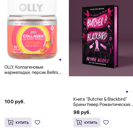
OLLY, Коллагеновые
мармеладки, персик Bellini,
2500 мг, 30 жевательных
мармеладок (1250 мг в
каждой жевательной
мармеладке)
Книга "Butcher & Blackbird"
100 руб.
Бринн Уивер Романтическая
комедия о серийных убийцах
98 руб.
(18+)
КУПИТЬ
КУПИТЬ