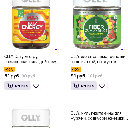
OLLY, Daily Energy,
OLLY, жевательные таблетки
повышенная сила действия,
с клетчаткой, со вкусом
со вкусом ягод и юдзу, 60
ягодной дыни, 50
-10%
-10%
жевательных мармеладок
жевательных таблеток
81 руб.
91 руб.
90 руб.
101 руб.
КУПИТЬ
КУПИТЬ
OLLY, мультивитамины для
мужчин, со вкусом ежевики,
90 жевательных таблеток