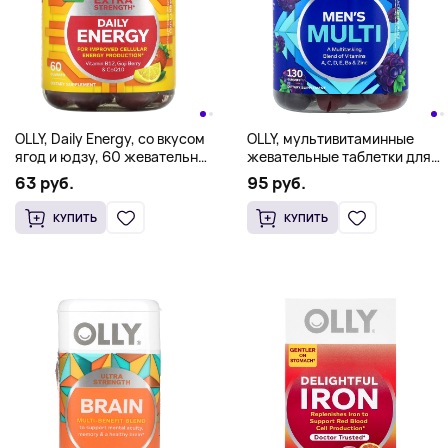
OLLY, Daily Energy, со вкусом
OLLY, мультивитаминные
ягод и юдзу, 60 жевательных
жевательные таблетки для
мармеладок
мужчин, со вкусом ежевики,
63 руб.
95 руб.
130 жевательных таблеток
КУПИТЬ
КУПИТЬ