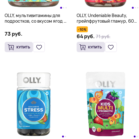
OLLY, мультивитамины для
OLLY, Undeniable Beauty,
подростков, со вкусом ягод и
грейпфрутовый гламур, 60
арбуза, 70 жевательных
жевательных таблеток
-10%
таблеток
73 руб.
64 руб.
71 руб.
КУПИТЬ
КУПИТЬ