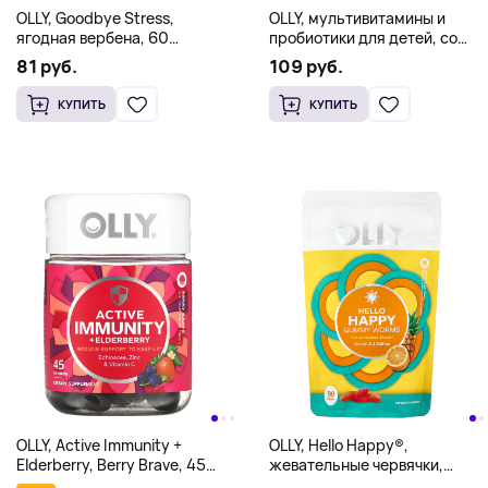
OLLY, Goodbye Stress,
OLLY, мультивитамины и
ягодная вербена, 60
пробиотики для детей, со
жевательных таблеток
вкусом ягодного пунша, 120
81 руб.
109 руб.
жевательных таблеток
КУПИТЬ
КУПИТЬ
OLLY, Active Immunity +
OLLY, Hello Happy®,
Elderberry, Berry Brave, 45
жевательные червячки,
жевательных таблеток
тропические фрукты, 90