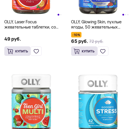
OLLY, Laser Focus
OLLY, Glowing Skin, пухлые
жевательные таблетки, со
ягоды, 50 жевательных
вкусом ягод и мандарина, 36
таблеток
-10%
жевательных таблеток
49 руб.
65 руб.
72 руб.
КУПИТЬ
КУПИТЬ