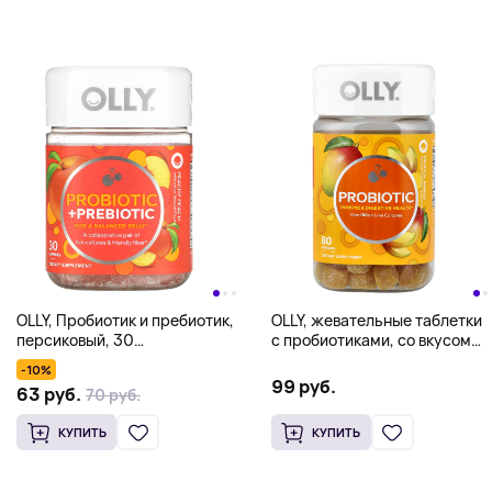
OLLY, Пробиотик и пребиотик,
OLLY, жевательные таблетки
персиковый, 30
с пробиотиками, со вкусом
жевательных таблеток
тропического манго, 80
-10%
жевательных таблеток
99 руб.
63 руб.
70 руб.
КУПИТЬ
КУПИТЬ