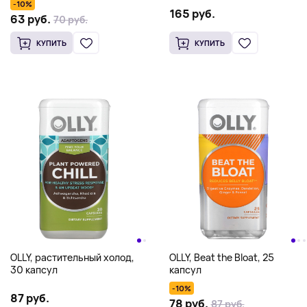
-10%
жевательных конфет
165 руб.
63 руб.
70 руб.
КУПИТЬ
КУПИТЬ
OLLY, растительный холод,
OLLY, Beat the Bloat, 25
30 капсул
капсул
-10%
87 руб.
78 руб.
87 руб.