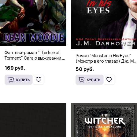
Фэнтези-роман "The Isle of
Роман "Monster in His Eyes"
Torment" Сага о выживании и
(Монстр в его глазах) Дж. М.
магии
Дарховер | Mafia Romance
169 руб.
50 руб.
18+
КУПИТЬ
КУПИТЬ