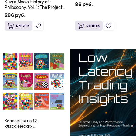
Книга Also a History of
86 руб.
Philosophy, Vol. 1: The Project
of a Genealogy of
286 руб.
Postmetaphysical Thinking
(Твердый переплет)
КУПИТЬ
КУПИТЬ
Коллекция из 12
классических
иллюстрированных книг об