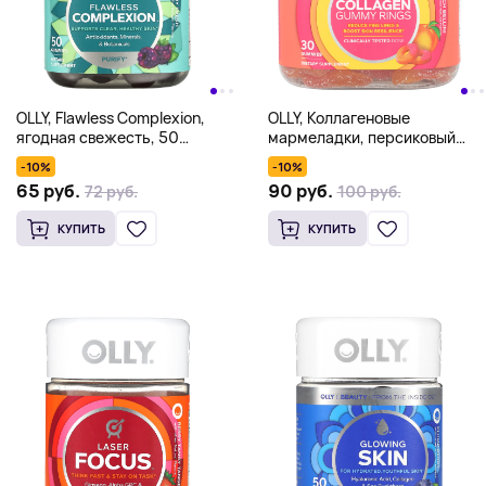
OLLY, Flawless Complexion,
OLLY, Коллагеновые
ягодная свежесть, 50
мармеладки, персиковый
жевательных таблеток
Bellini, 30 жевательных
-10%
-10%
таблеток
65 руб.
90 руб.
72 руб.
100 руб.
КУПИТЬ
КУПИТЬ