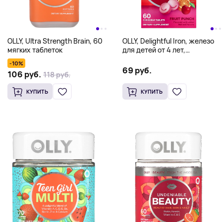
OLLY, Ultra Strength Brain, 60
OLLY, Delightful Iron, железо
мягких таблеток
для детей от 4 лет,
фруктовый пунш, 60
-10%
жевательных таблеток
69 руб.
106 руб.
118 руб.
КУПИТЬ
КУПИТЬ