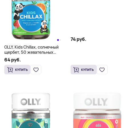
74 руб.
OLLY, Kids Chillax, солнечный
щербет, 50 жевательных
таблеток
64 руб.
КУПИТЬ
КУПИТЬ