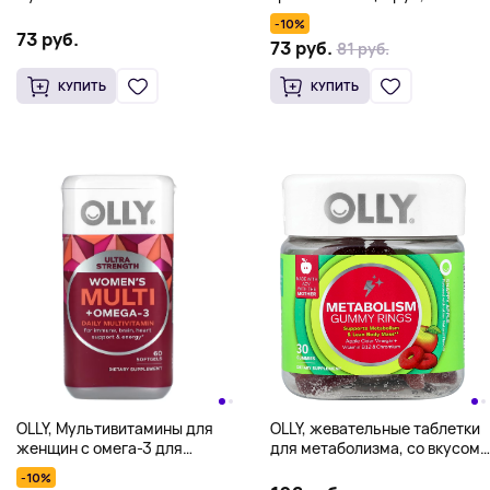
пробиотики, со вкусом
жевательных таблеток
-10%
ягодного пунша, 70
73 руб.
73 руб.
81 руб.
жевательных таблеток
КУПИТЬ
КУПИТЬ
OLLY, Мультивитамины для
OLLY, жевательные таблетки
женщин с омега-3 для
для метаболизма, со вкусом
ежедневного приема,
яблока, 30 жевательных
-10%
сверхсила, 60 мягких
таблеток