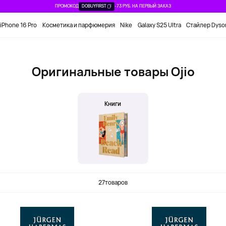
ПРОМОКОД
DOBUYFIRST
-73 РУБ. НА ПЕРВЫЙ ЗАКАЗ
iPhone 16 Pro
Косметика и парфюмерия
Nike
Galaxy S25 Ultra
Стайлер Dyso
Оригинальные товары Ojio
Книги
27
товаров