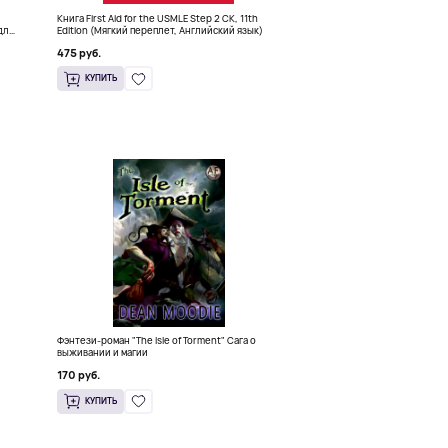
Книга First Aid for the USMLE Step 2 CK, 11th
для
Edition (Мягкий переплет, Английский язык)
475 руб.
КУПИТЬ
Фэнтези-роман "The Isle of Torment" Сага о
выживании и магии
170 руб.
КУПИТЬ