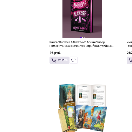
Книга "Butcher & Blackbird" Бринн Уивер
Книг
Романтическая комедия о серийных убийцах
Fre
(18+)
Kno
98 руб.
287
КУПИТЬ