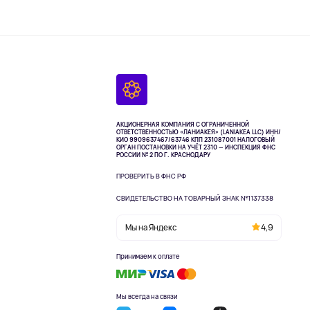
АКЦИОНЕРНАЯ КОМПАНИЯ С ОГРАНИЧЕННОЙ
ОТВЕТСТВЕННОСТЬЮ «ЛАНИАКЕЯ» (LANIAKEA LLC)
ИНН/
КИО 9909637467/63746 КПП 231087001
НАЛОГОВЫЙ
ОРГАН ПОСТАНОВКИ НА УЧЁТ 2310 — ИНСПЕКЦИЯ ФНС
РОССИИ № 2 ПО Г. КРАСНОДАРУ
ПРОВЕРИТЬ В ФНС РФ
СВИДЕТЕЛЬСТВО НА ТОВАРНЫЙ ЗНАК №1137338
Мы на Яндекс
4,9
Принимаем к оплате
Мы всегда на связи