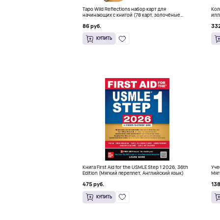
Таро Wild Reflections набор карт для
Кол
начинающих с книгой (78 карт, золочёные
илл
края)
Мак
86 руб.
332
КУПИТЬ
Книга First Aid for the USMLE Step 1 2026, 36th
Уче
Edition (Мягкий переплет, Английский язык)
Мяг
475 руб.
138
КУПИТЬ