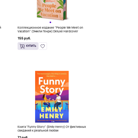
й
Коллекционное издание "People We Meet on
Vacation" (Эмили Генри) Deluxe Hardcover
155 руб.
КУПИТЬ
Книга "Funny Story" (Emily Henry) От фиктивных
свиданий к реальной любви
71 руб.