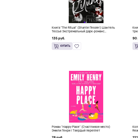
Книга "The Ritual" (Shantel Tessier) Шантель
Кни
Тессье Экстремальный дарк-романс
три
бестселлер (18+)
135 руб.
90 
КУПИТЬ
Роман "Happy Place" (Счастливое место)
Кол
Эмили Генри | Твердый переплет
Rea
78 руб.
121