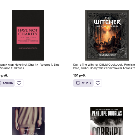
рник книг Have Not Charity - Volume 1: Sins
Книга The Witcher Official Cookbook: Provisi
 Volume 2: Virtues
Fare, and Culinary Tales from Travels Across t
Continent
 руб.
151 руб.
КУПИТЬ
КУПИТЬ