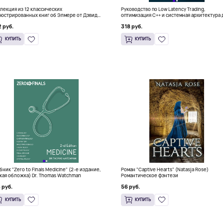
лекция из 12 классических
Руководство по Low Latency Trading,
юстрированных книг об Элмере от Дэвида
оптимизация C++ и системная архитектура 
ки
HFT
 руб.
318 руб.
КУПИТЬ
КУПИТЬ
бник "Zero to Finals Medicine" (2-е издание,
Роман "Captive Hearts" (Natasja Rose)
кая обложка) Dr. Thomas Watchman
Романтическое фэнтези
 руб.
56 руб.
КУПИТЬ
КУПИТЬ