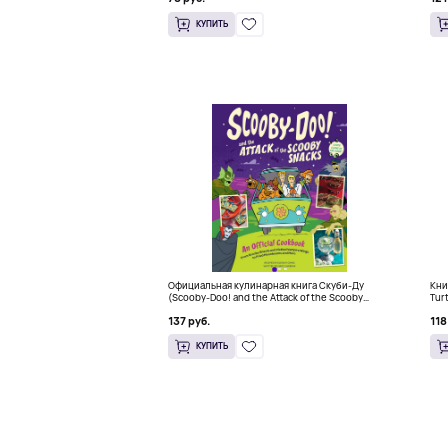
КУПИТЬ
Официальная кулинарная книга Скуби-Ду
Кни
(Scooby-Doo! and the Attack of the Scooby
Tur
Snacks), Твердый переплет
137 руб.
118
КУПИТЬ