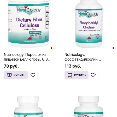
Nutricology, Порошок из
Nutricology,
пищевой целлюлозы, 8,8
фосфатидилхолин,
унций (250 г)
100 капсул (0,385 г в
78 руб.
113 руб.
1 капсуле)
КУПИТЬ
КУПИТЬ