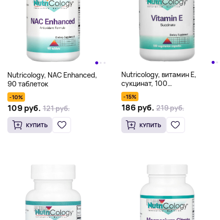
Nutricology, витамин E,
Nutricology, NAC Enhanced,
сукцинат, 100
90 таблеток
вегетарианских капсул
-15%
-10%
186 руб.
109 руб.
219 руб.
121 руб.
КУПИТЬ
КУПИТЬ