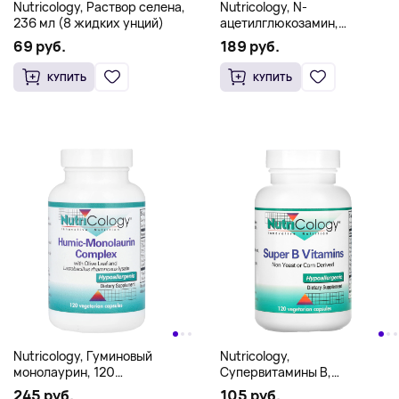
Nutricology, Раствор селена,
Nutricology, N-
236 мл (8 жидких унций)
ацетилглюкозамин,
90 вегетарианских капсул
69 руб.
189 руб.
КУПИТЬ
КУПИТЬ
Nutricology, Гуминовый
Nutricology,
монолаурин, 120
Супервитамины B,
вегетарианских капсул
120 вегетарианских капсул
245 руб.
105 руб.