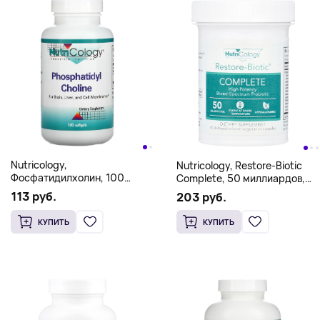
Nutricology,
Nutricology, Restore-Biotic
Фосфатидилхолин, 100
Complete, 50 миллиардов,
мягких желатиновых капсул
60 вегетарианских капсул с
113 руб.
203 руб.
отсроченным
высвобождением
КУПИТЬ
КУПИТЬ