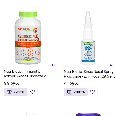
NutriBiotic, Immunity,
NutriBiotic, Sinus Nasal Spray
аскорбиновая кислота с
Plus, спрей для носа, 29,5 мл
биофлавоноидами, 454 г (16
(1 жидк. унция)
99 руб.
41 руб.
унций)
КУПИТЬ
КУПИТЬ