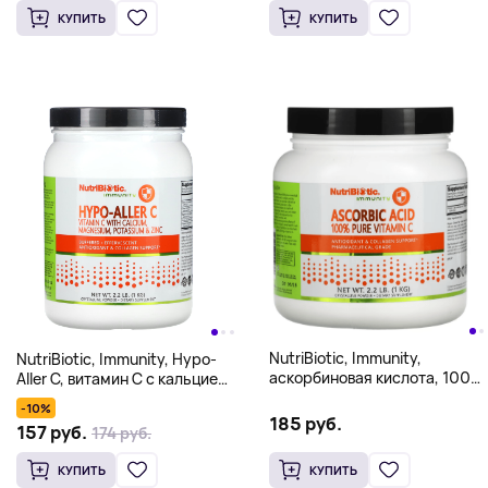
КУПИТЬ
КУПИТЬ
NutriBiotic, Immunity,
NutriBiotic, Immunity, Hypo-
аскорбиновая кислота, 100%
Aller C, витамин C с кальцием,
чистый витамин C,
магнием, калием и цинком, 1
-10%
кристаллический порошок, 1
кг (2,2 фунта)
185 руб.
157 руб.
174 руб.
кг (2,2 фунта)
КУПИТЬ
КУПИТЬ