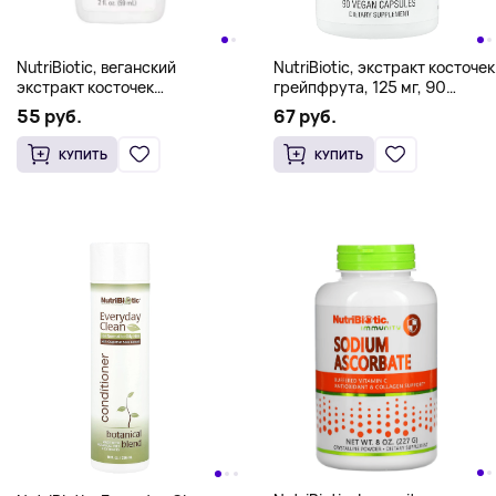
NutriBiotic, веганский
NutriBiotic, экстракт косточек
экстракт косточек
грейпфрута, 125 мг, 90
грейпфрута, жидкий
веганских капсул
55 руб.
67 руб.
концентрат, 100 мг, 59 мл (2
жидк. унции)
КУПИТЬ
КУПИТЬ