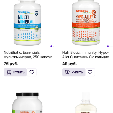
NutriBiotic, Essentials,
NutriBiotic, Immunity, Hypo-
мультиминерал, 250 капсул
Aller C, витамин C с кальцием,
без глютена
магнием, калием и цинком,
76 руб.
49 руб.
227 г (8 унций)
КУПИТЬ
КУПИТЬ