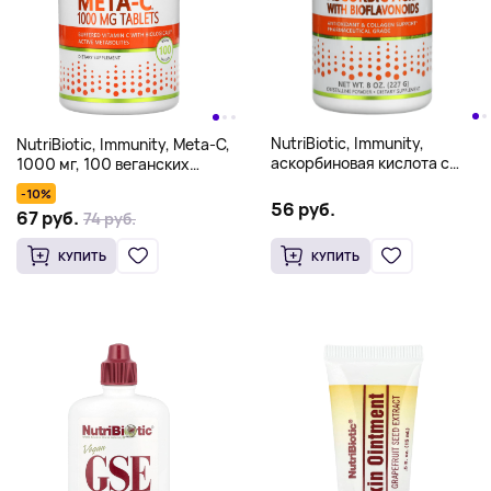
NutriBiotic, Immunity,
NutriBiotic, Immunity, Meta-C,
аскорбиновая кислота с
1000 мг, 100 веганских
биофлавоноидами,
таблеток
-10%
кристаллический порошок,
56 руб.
67 руб.
74 руб.
227 г (8 унций)
КУПИТЬ
КУПИТЬ