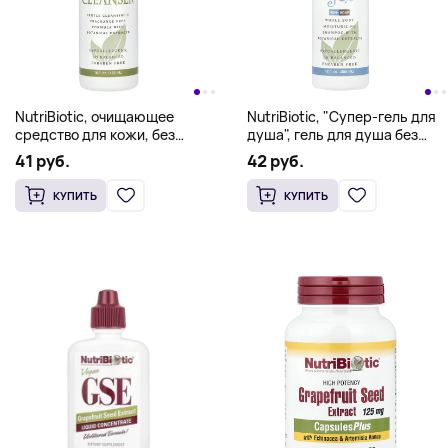
NutriBiotic, очищающее
NutriBiotic, "Супер-гель для
средство для кожи, без
душа", гель для душа без
мыла, без отдушки, 473 мл
ароматизаторов, не
41 руб.
42 руб.
(16 жидк. унций)
содержит мыла, 12 жидких
унций (355 мл)
КУПИТЬ
КУПИТЬ