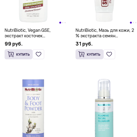
NutriBiotic, Vegan GSE,
NutriBiotic, Мазь для кожи, 2
экстракт косточек
% экстракта семян
грейпфрута, жидкий
грейпфрута и лизина, 0,5
99 руб.
31 руб.
концентрат, 100 мг, 118 мл (4
жидкой унции (15 мл)
жидк. Унции)
КУПИТЬ
КУПИТЬ