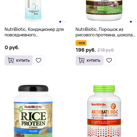
NutriBiotic, Кондиционер для
NutriBiotic, Порошок из
повседневного
рисового протеина, шоколад,
использования, без запаха,
1,36 кг (3 фунта)
-10%
10 жидких унций (296 мл)
0 руб.
196 руб.
218 руб.
КУПИТЬ
КУПИТЬ