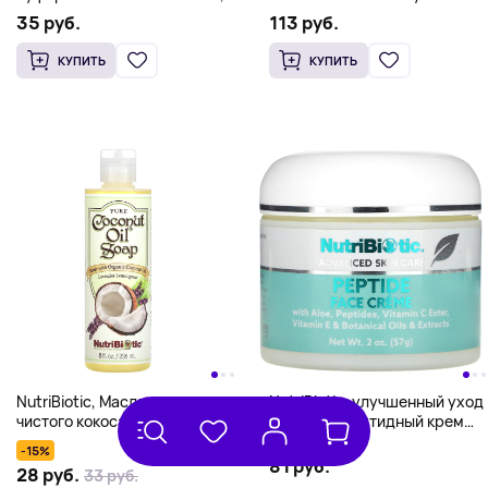
100 капсул без глютена
35 руб.
113 руб.
КУПИТЬ
КУПИТЬ
NutriBiotic, Масляное мыло из
NutriBiotic, улучшенный уход
чистого кокоса, лаванда и
за кожей, пептидный крем
лемонграсс, 8 жидк. унц.
для лица, 57 г (2 унции)
-15%
(236 мл)
81 руб.
28 руб.
33 руб.