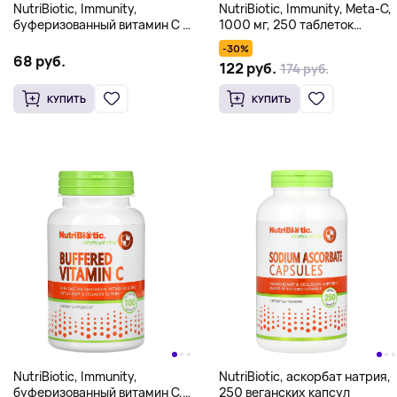
NutriBiotic, Immunity,
NutriBiotic, Immunity, Meta-C,
буферизованный витамин C с
1000 мг, 250 таблеток
кальцием, магнием, калием и
растительного
-30%
цинком, 250 капсул без
происхождения
68 руб.
122 руб.
174 руб.
глютена
КУПИТЬ
КУПИТЬ
NutriBiotic, Immunity,
NutriBiotic, аскорбат натрия,
буферизованный витамин C,
250 веганских капсул