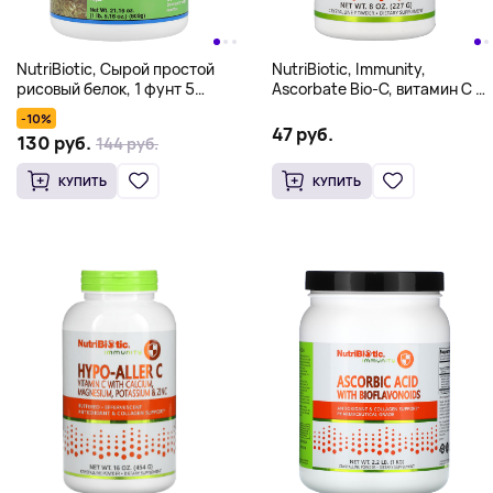
NutriBiotic, Сырой простой
NutriBiotic, Immunity,
рисовый белок, 1 фунт 5
Ascorbate Bio-C, витамин C с
унций (600 г)
биофлавоноидами и
-10%
минералами в порошке, 227 г
47 руб.
130 руб.
144 руб.
(8 унций)
КУПИТЬ
КУПИТЬ