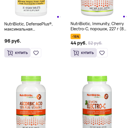
NutriBiotic, Immunity, Cherry
NutriBiotic, DefensePlus®,
Electro-C, порошок, 227 г (8
максимальная
унций)
эффективность,
-15%
90 веганских таблеток
96 руб.
44 руб.
52 руб.
КУПИТЬ
КУПИТЬ