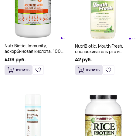
NutriBiotic, Immunity,
NutriBiotic, Mouth Fresh,
аскорбиновая кислота, 100%
ополаскиватель рта и
чистый витамин C,
средство для полоскания
409 руб.
42 руб.
кристаллический порошок,
горла, освежающая
2.26 кг (5 фунтов)
перечная мята, 16 жидк. унц.
КУПИТЬ
КУПИТЬ
(473 мл)