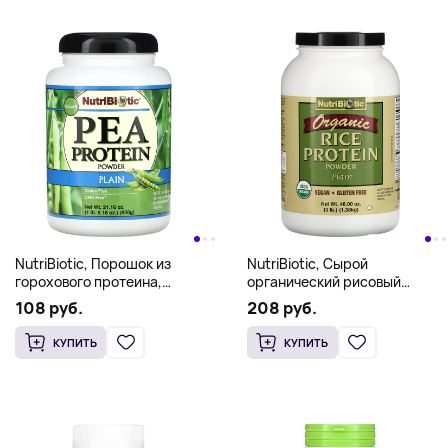
NutriBiotic, Порошок из
NutriBiotic, Сырой
горохового протеина,
органический рисовый
обычный, 600 г (21,16 унции)
протеин, без добавок, 1,36 кг
108 руб.
208 руб.
(3 фунта)
КУПИТЬ
КУПИТЬ