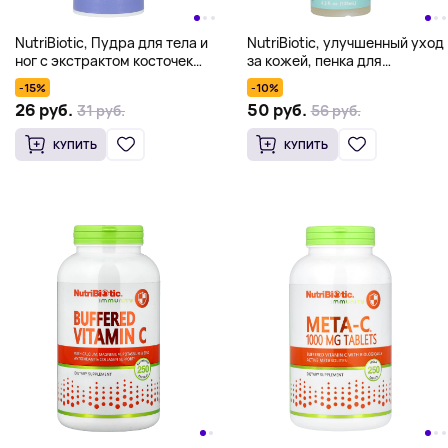
NutriBiotic, Пудра для тела и
NutriBiotic, улучшенный уход
ног с экстрактом косточек
за кожей, пенка для
грейпфрута и маслом
умывания, 125 мл (4,2 жидк.
-15%
-10%
чайного дерева, без запаха,
унции)
26 руб.
50 руб.
31 руб.
56 руб.
113 г (4 унции)
КУПИТЬ
КУПИТЬ