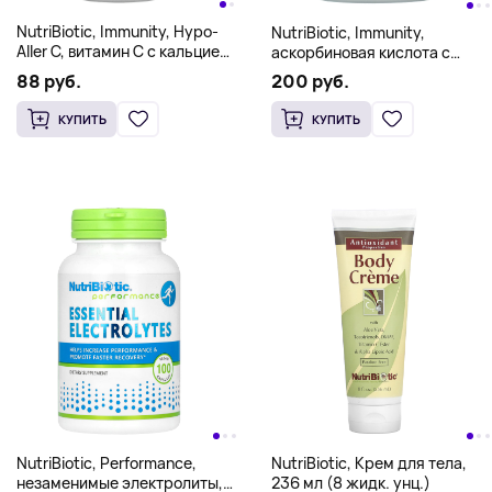
NutriBiotic, Immunity, Hypo-
NutriBiotic, Immunity,
Aller C, витамин C с кальцием,
аскорбиновая кислота с
магнием, калием и цинком,
биофлавоноидами, 1 кг (2,2
88 руб.
200 руб.
кристаллический порошок,
фунта)
454 г (16 унций)
КУПИТЬ
КУПИТЬ
NutriBiotic, Performance,
NutriBiotic, Крем для тела,
незаменимые электролиты,
236 мл (8 жидк. унц.)