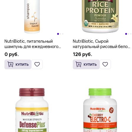
NutriBiotic, питательный
NutriBiotic, Сырой
шампунь для ежедневного
натуральный рисовый белок
использования, для сухих и
с ванилью, 600 г (1,3 фунта)
0 руб.
126 руб.
поврежденных волос,
тропический урожай, 296 мл
КУПИТЬ
КУПИТЬ
(10 жидк. унций)