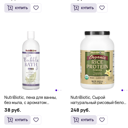
КУПИТЬ
КУПИТЬ
NutriBiotic, пена для ванны,
NutriBiotic, Сырой
без мыла, с ароматом
натуральный рисовый белок
свежих фруктов, 473 мл
с ванилью, 3 фунта (1.36 кг)
38 руб.
248 руб.
(16 жидк. унций)
КУПИТЬ
КУПИТЬ