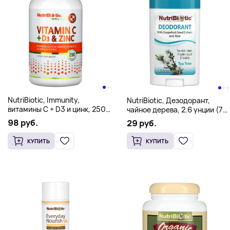
NutriBiotic, Immunity,
NutriBiotic, Дезодорант,
витамины C + D3 и цинк, 250
чайное дерева, 2.6 унции (75
капсул
г)
98 руб.
29 руб.
КУПИТЬ
КУПИТЬ