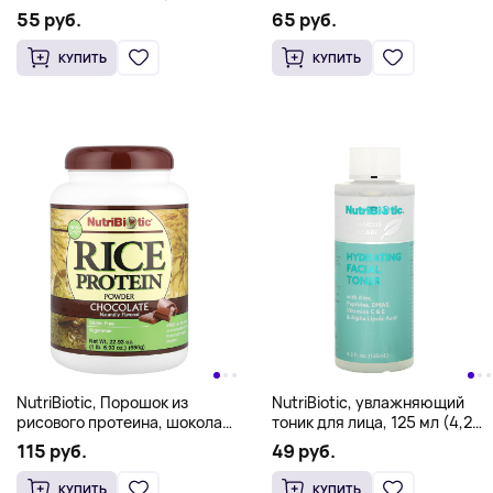
100 веганских капсул
55 руб.
65 руб.
КУПИТЬ
КУПИТЬ
NutriBiotic, Порошок из
NutriBiotic, увлажняющий
рисового протеина, шоколад,
тоник для лица, 125 мл (4,2
650 г (1 фунт 6,93 унции)
жидк. унции)
115 руб.
49 руб.
КУПИТЬ
КУПИТЬ