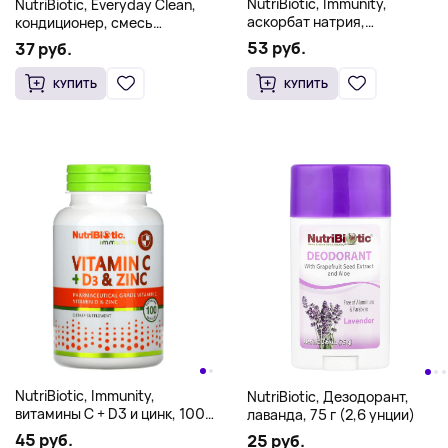
NutriBiotic, Immunity,
NutriBiotic, Everyday Clean,
аскорбат натрия,
кондиционер, смесь
кристаллический порошок,
растительных ингредиентов,
53 руб.
37 руб.
227 г (8 унций)
296 мл (10 жидк. унций)
КУПИТЬ
КУПИТЬ
NutriBiotic, Immunity,
NutriBiotic, Дезодорант,
витамины C + D3 и цинк, 100
лаванда, 75 г (2,6 унции)
капсул
45 руб.
25 руб.