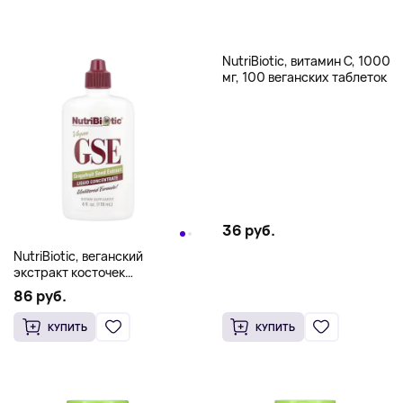
NutriBiotic, витамин C, 1000
мг, 100 веганских таблеток
36 руб.
NutriBiotic, веганский
экстракт косточек
грейпфрута, жидкий
86 руб.
концентрат, 100 мг, 118 мл (4
жидк. унции)
КУПИТЬ
КУПИТЬ