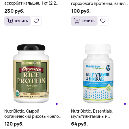
аскорбат кальция, 1 кг (2,2
горохового протеина, ваниль,
фунта)
600 г (21,16 унции)
230 руб.
108 руб.
КУПИТЬ
КУПИТЬ
NutriBiotic, Сырой
NutriBiotic, Essentials,
органический рисовый белок,
мультивитамины и
600 г
минералы, 90 капсул
120 руб.
64 руб.