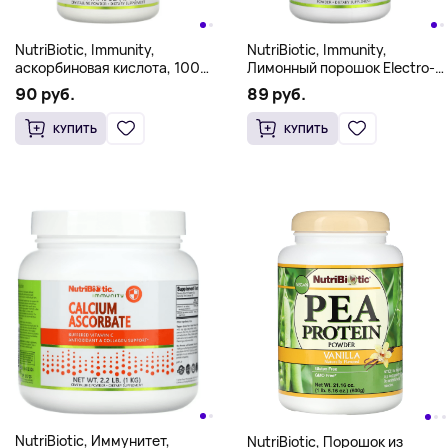
NutriBiotic, Immunity,
NutriBiotic, Immunity,
аскорбиновая кислота, 100%
Лимонный порошок Electro-C,
чистый витамин C, 454 г (16
16 унций (454 г)
90 руб.
89 руб.
унций)
КУПИТЬ
КУПИТЬ
NutriBiotic, Иммунитет,
NutriBiotic, Порошок из