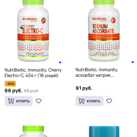
NutriBiotic, Immunity,
NutriBiotic, Immunity, Cherry
аскорбат натрия,
Electro-C, 454 г (16 унций)
кристаллический порошок,
-25%
454 г (16 унций)
91 руб.
66 руб.
88 руб.
КУПИТЬ
КУПИТЬ