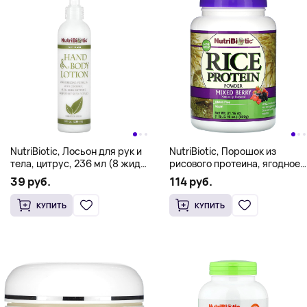
NutriBiotic, Лосьон для рук и
NutriBiotic, Порошок из
тела, цитрус, 236 мл (8 жидк.
рисового протеина, ягодное
унц.)
ассорти, 1 фунт. (600 г)
39 руб.
114 руб.
КУПИТЬ
КУПИТЬ