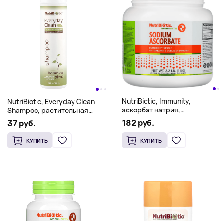
NutriBiotic, Immunity,
NutriBiotic, Everyday Clean
аскорбат натрия,
Shampoo, растительная
кристаллический порошок, 1
смесь с экстрактами
182 руб.
37 руб.
кг (2,2 фунта)
косточек грейпфрута, 296 мл
(10 жидк. Унций)
КУПИТЬ
КУПИТЬ