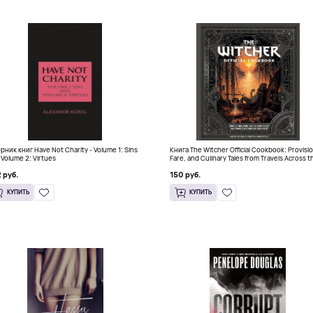
рник книг Have Not Charity - Volume 1: Sins
Книга The Witcher Official Cookbook: Provisi
 Volume 2: Virtues
Fare, and Culinary Tales from Travels Across t
Continent
 руб.
150 руб.
КУПИТЬ
КУПИТЬ