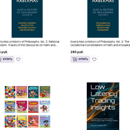
а Also a History of Philosophy, Vol. 3: Rational
Книга Also a History of Philosophy, Vol. 2: The
edom. Traces of the Discourse on Faith and
Occidental Constellation of Faith and Knowle
wledge (Твердый переплет)
(Твердый переплет)
 руб.
285 руб.
КУПИТЬ
КУПИТЬ