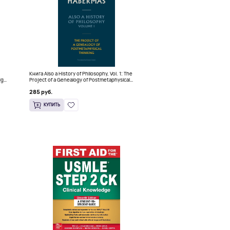
Книга Also a History of Philosophy, Vol. 1: The
dge
Project of a Genealogy of Postmetaphysical
Thinking (Твердый переплет)
285 руб.
КУПИТЬ