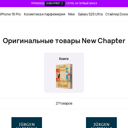
ПРОМОКОД
DOBUYFIRST
-73 РУБ. НА ПЕРВЫЙ ЗАКАЗ
iPhone 16 Pro
Косметика и парфюмерия
Nike
Galaxy S25 Ultra
Стайлер Dyso
Оригинальные товары New Chapter
Книги
27
товаров