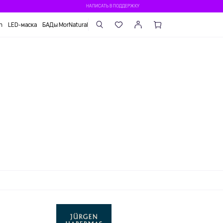
НАПИСАТЬ В ПОДДЕРЖКУ
n
LED-маска
БАДы MorNatural