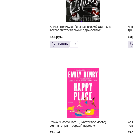
Книга "The Ritual" (Shantel Tessier) Шантель
Кни
Тессье Экстремальный дарк-романс
три
бестселлер (18+)
134 руб.
89 
КУПИТЬ
Роман "Happy Place" (Счастливое место)
Кол
Эмили Генри | Твердый переплет
Rea
78 руб.
120