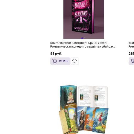
Книга "Butcher & Blackbird" Бринн Уивер
Книг
Романтическая комедия о серийных убийцах
Fre
(18+)
Kno
98 руб.
285
КУПИТЬ