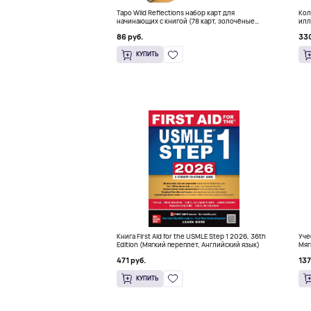
Таро Wild Reflections набор карт для
Кол
начинающих с книгой (78 карт, золочёные
илл
края)
Мак
86 руб.
330
КУПИТЬ
Книга First Aid for the USMLE Step 1 2026, 36th
Уче
Edition (Мягкий переплет, Английский язык)
Мяг
471 руб.
137
КУПИТЬ