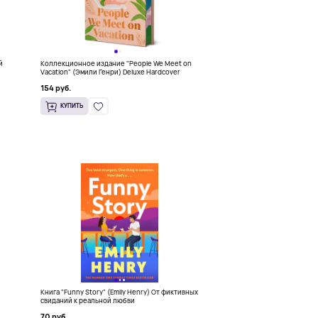
й
Коллекционное издание "People We Meet on
Vacation" (Эмили Генри) Deluxe Hardcover
154 руб.
КУПИТЬ
Книга "Funny Story" (Emily Henry) От фиктивных
свиданий к реальной любви
70 руб.