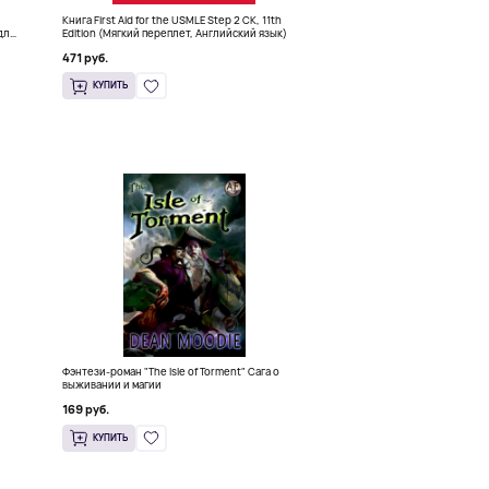
Книга First Aid for the USMLE Step 2 CK, 11th
для
Edition (Мягкий переплет, Английский язык)
471 руб.
КУПИТЬ
Фэнтези-роман "The Isle of Torment" Сага о
выживании и магии
169 руб.
КУПИТЬ