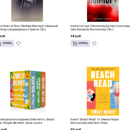
га Tears of Tess (Пеппер Винтерс) Мрачный
Книга Corrupt (Пенелопа Дуглас) Культовы
ллер о выживании и страсти (18+)
Dark Romance бестселлер (18+)
руб.
48 руб.
КУПИТЬ
КУПИТЬ
лекционное издание Emily Henry: Beach
Книга "Beach Read" от Эмили Генри
d, People We Meet, Book Lovers
Бестселлер New York Times
 руб.
60 руб.