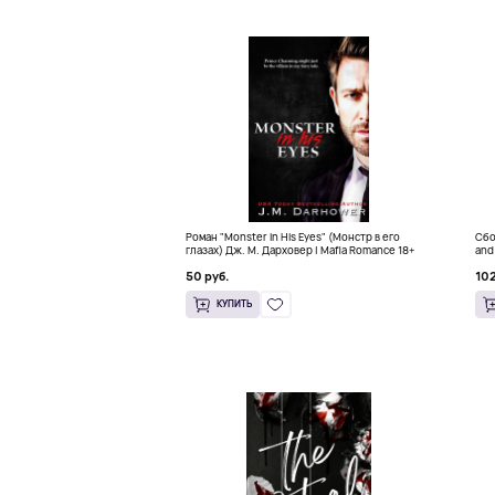
Роман "Monster in His Eyes" (Монстр в его
Сбо
глазах) Дж. М. Дарховер | Mafia Romance 18+
and
50 руб.
102
КУПИТЬ