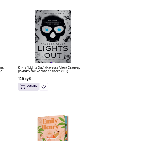
ons,
Книга "Lights Out" (Navessa Allen) Сталкер-
he
романтика и человек в маске (18+)
149 руб.
КУПИТЬ