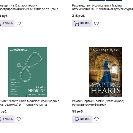
лекция из 12 классических
Руководство по Low Latency Trading,
юстрированных книг об Элмере от Дэвида
оптимизация C++ и системная архитектура 
ки
HFT
 руб.
315 руб.
КУПИТЬ
КУПИТЬ
бник "Zero to Finals Medicine" (2-е издание,
Роман "Captive Hearts" (Natasja Rose)
кая обложка) Dr. Thomas Watchman
Романтическое фэнтези
 руб.
55 руб.
КУПИТЬ
КУПИТЬ