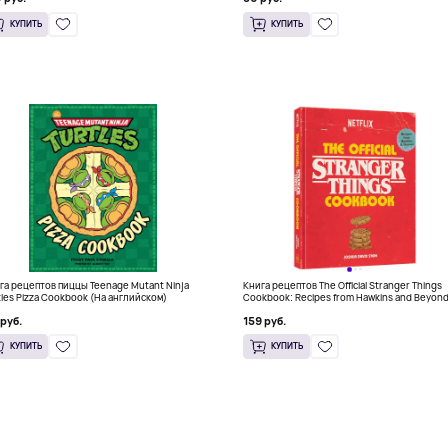
КУПИТЬ
КУПИТЬ
га рецептов пиццы Teenage Mutant Ninja
Книга рецептов The Official Stranger Things
tles Pizza Cookbook (На английском)
Cookbook: Recipes from Hawkins and Beyon
(На английском)
 руб.
159 руб.
КУПИТЬ
КУПИТЬ