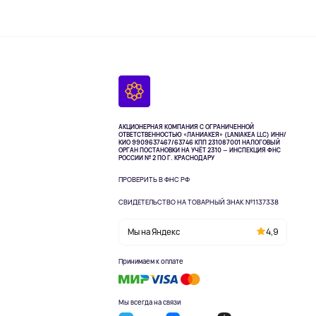
АКЦИОНЕРНАЯ КОМПАНИЯ С ОГРАНИЧЕННОЙ
ОТВЕТСТВЕННОСТЬЮ «ЛАНИАКЕЯ» (LANIAKEA LLC)
ИНН/
КИО 9909637467/63746 КПП 231087001
НАЛОГОВЫЙ
ОРГАН ПОСТАНОВКИ НА УЧЁТ 2310 — ИНСПЕКЦИЯ ФНС
РОССИИ № 2 ПО Г. КРАСНОДАРУ
ПРОВЕРИТЬ В ФНС РФ
СВИДЕТЕЛЬСТВО НА ТОВАРНЫЙ ЗНАК №1137338
Мы на Яндекс
4,9
Принимаем к оплате
Мы всегда на связи