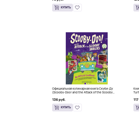
КУПИТЬ
Официальная кулинарная книга Скуби-Ду
Кни
(Scooby-Doo! and the Attack of the Scooby
Tur
Snacks), Твердый переплет
136 руб.
117
КУПИТЬ