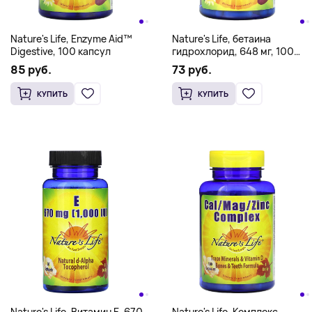
Nature's Life, Enzyme Aid™
Nature's Life, бетаина
Digestive, 100 капсул
гидрохлорид, 648 мг, 100
капсул
85 руб.
73 руб.
КУПИТЬ
КУПИТЬ
Nature's Life, Витамин E, 670
Nature's Life, Комплекс