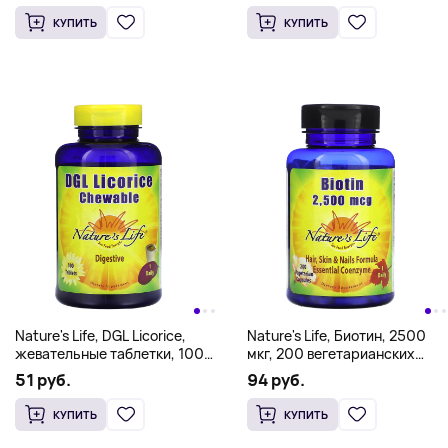
КУПИТЬ
КУПИТЬ
Nature's Life, DGL Licorice,
Nature's Life, Биотин, 2500
жевательные таблетки, 100
мкг, 200 вегетарианских
таблеток
капсул
51 руб.
94 руб.
КУПИТЬ
КУПИТЬ