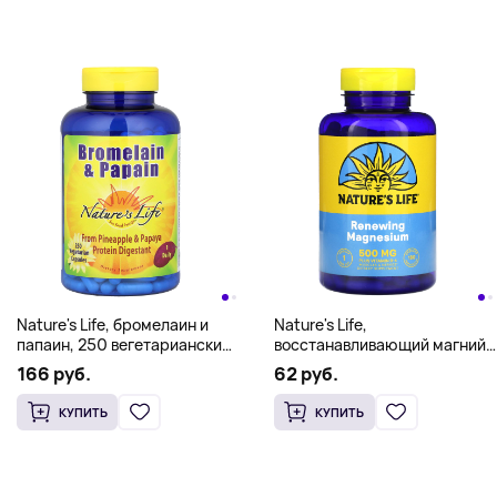
Nature's Life, бромелаин и
Nature's Life,
папаин, 250 вегетарианских
восстанавливающий магний,
капсул
180 вегетарианских капсул
166 руб.
62 руб.
КУПИТЬ
КУПИТЬ