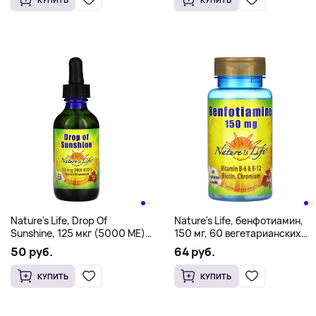
Nature's Life, Drop Of
Nature's Life, бенфотиамин,
Sunshine, 125 мкг (5000 МЕ),
150 мг, 60 вегетарианских
60 мл (2 жидк. унц.)
капсул
50 руб.
64 руб.
КУПИТЬ
КУПИТЬ