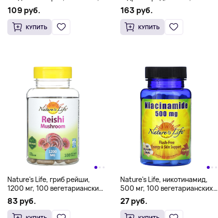
120 мл (4 жидк. унц.)
капсул
109 руб.
163 руб.
КУПИТЬ
КУПИТЬ
Nature's Life, гриб рейши,
Nature's Life, никотинамид,
1200 мг, 100 вегетарианских
500 мг, 100 вегетарианских
капсул (600 мг в 1 капсуле)
таблеток
83 руб.
27 руб.
КУПИТЬ
КУПИТЬ