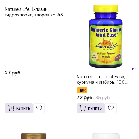
Nature's Life, L-лизин
гидрохлорид в порошке, 435
мг, 200 г (7 унций)
27 руб.
Nature's Life, Joint Ease,
куркума и имбирь, 100
капсул
-15%
72 руб.
85 руб.
КУПИТЬ
КУПИТЬ