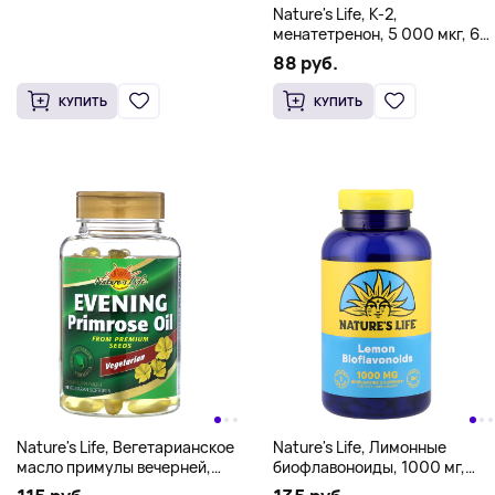
Nature's Life, K-2,
менатетренон, 5 000 мкг, 60
таблеток
88 руб.
КУПИТЬ
КУПИТЬ
Nature's Life, Вегетарианское
Nature's Life, Лимонные
масло примулы вечерней,
биофлавоноиды, 1000 мг,
1000 мг, 90 вегетарианских
250 таблеток