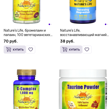
Nature's Life, бромелаин и
Nature's Life,
папаин, 100 вегетарианских
восстанавливающий магний,
капсул
100 вегетарианских капсул
70 руб.
38 руб.
КУПИТЬ
КУПИТЬ