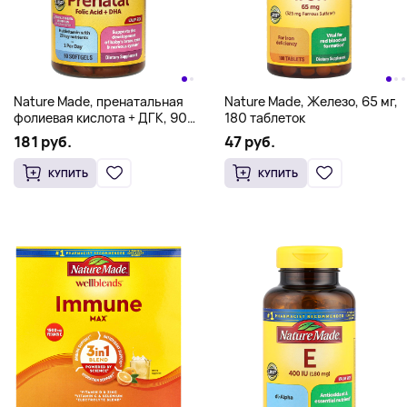
Nature Made, пренатальная
Nature Made, Железо, 65 мг,
фолиевая кислота + ДГК, 90
180 таблеток
капсул
181 руб.
47 руб.
КУПИТЬ
КУПИТЬ