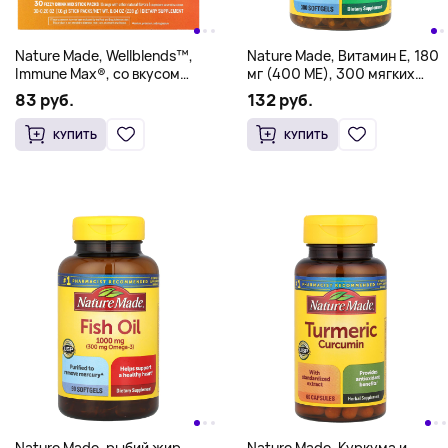
Nature Made, Wellblends™,
Nature Made, Витамин E, 180
Immune Max®, со вкусом
мг (400 МЕ), 300 мягких
апельсина, 30 пакетиков по
таблеток
83 руб.
132 руб.
7,6 г (0,26 унции)
КУПИТЬ
КУПИТЬ
Nature Made, рыбий жир,
Nature Made, Куркума и