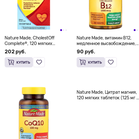
Nature Made, CholestOff
Nature Made, витамин B12,
Complete®, 120 мягких
медленное высвобождение,
таблеток
1000 мкг, 160 таблеток
202 руб.
90 руб.
КУПИТЬ
КУПИТЬ
Nature Made, Цитрат магния,
120 мягких таблеток (125 мг в
каждой капсуле)