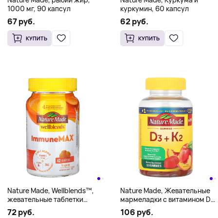
1000 мг, 90 капсул
куркумин, 60 капсул
67 руб.
62 руб.
КУПИТЬ
КУПИТЬ
Nature Made, Wellblends™,
Nature Made, Жевательные
жевательные таблетки
мармеладки с витамином D3
ImmuneMax®, со вкусом
и K2, персик, 50
72 руб.
106 руб.
мандарина, 42 жевательные
жевательных таблеток