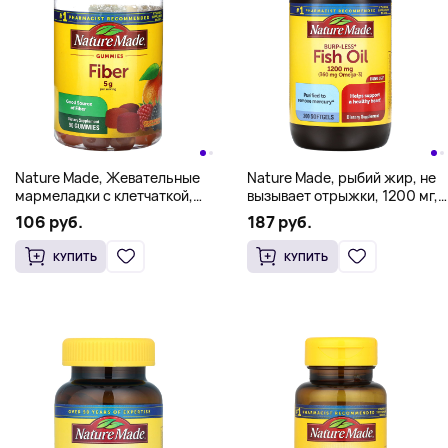
Nature Made, Жевательные
Nature Made, рыбий жир, не
мармеладки с клетчаткой,
вызывает отрыжки, 1200 мг,
апельсин и ягодное ассорти,
200 капсул
106 руб.
187 руб.
90 жевательных
мармеладок (1,6 г в 1
КУПИТЬ
КУПИТЬ
жевательной мармеладке)