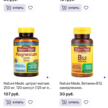
капсул
КУПИТЬ
КУПИТЬ
Nature Made, цитрат магния,
Nature Made, Витамин B12,
250 мг, 120 капсул (125 мг в 1
замедленное
капсуле)
высвобождение, 75 таблеток
107 руб.
30 руб.
КУПИТЬ
КУПИТЬ