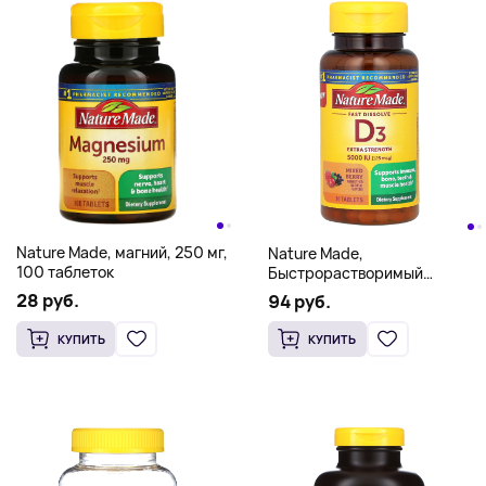
Nature Made, магний, 250 мг,
Nature Made,
100 таблеток
Быстрорастворимый
витамин D3, добавка
28 руб.
94 руб.
повышенной силы, ягодное
ассорти, 125 мкг (5000 МЕ),
КУПИТЬ
КУПИТЬ
70 таблеток