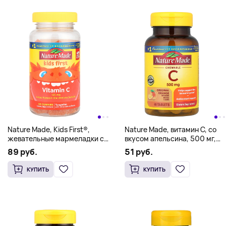
Nature Made, Kids First®,
Nature Made, витамин C, со
жевательные мармеладки с
вкусом апельсина, 500 мг,
витамином C, мандарин, 125
60 жевательных таблеток
89 руб.
51 руб.
мг, 110 жевательных
таблеток
КУПИТЬ
КУПИТЬ