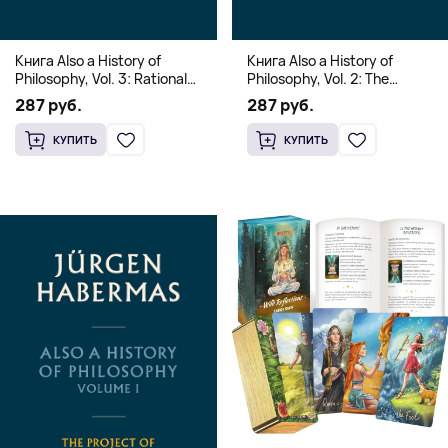
Книга Also a History of
Книга Also a History of
Philosophy, Vol. 3: Rational
Philosophy, Vol. 2: The
Freedom. Traces of the
Occidental Constellation of
287 руб.
287 руб.
Discourse on Faith and
Faith and Knowledge
Knowledge (Твердый
(Твердый переплет)
КУПИТЬ
КУПИТЬ
переплет)