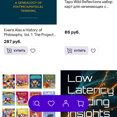
Таро Wild Reflections набор
карт для начинающих с
книгой (78 карт, золочёные
края)
Книга Also a History of
86 руб.
Philosophy, Vol. 1: The Project
of a Genealogy of
287 руб.
Postmetaphysical Thinking
(Твердый переплет)
КУПИТЬ
КУПИТЬ