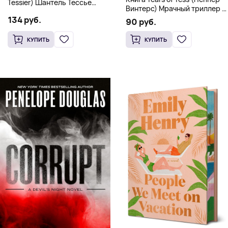
Tessier) Шантель Тессье
Винтерс) Мрачный триллер о
Экстремальный дарк-
выживании и страсти (18+)
134 руб.
романс бестселлер (18+)
90 руб.
КУПИТЬ
КУПИТЬ