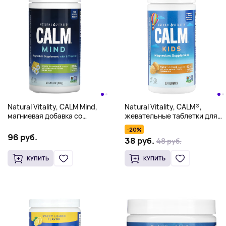
Natural Vitality, CALM Mind,
Natural Vitality, CALM®,
магниевая добавка со
жевательные таблетки для
смесью для приготовления
детей, со вкусом сладкого
-20%
напитков с L-теанином, мед и
цитруса, 83 мг, 60
96 руб.
38 руб.
48 руб.
ромашка, 168 г (6 унций)
жевательных таблеток
КУПИТЬ
КУПИТЬ