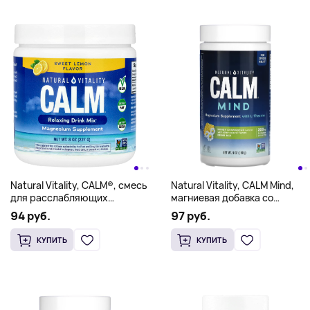
Natural Vitality, CALM Mind,
Natural Vitality, CALM®, смесь
магниевая добавка со
для расслабляющих
смесью для приготовления
напитков, сладкий лимон, 227
97 руб.
94 руб.
напитков с L-теанином, мед и
г (8 унций)
ромашка, 168 г (6 унций)
КУПИТЬ
КУПИТЬ