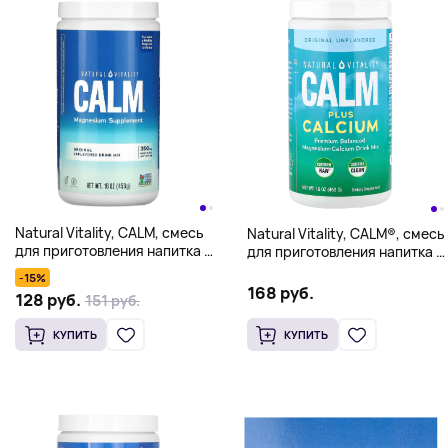
Natural Vitality, CALM, смесь
Natural Vitality, CALM®, смесь
для приготовления напитка с
для приготовления напитка с
магнием, оригинальный вкус
магнием и кальцием,
-15%
без добавок, 453 г (16 унций)
оригинальная добавка с
168 руб.
128 руб.
151 руб.
нейтральным вкусом, 453 г
(16 унций)
КУПИТЬ
КУПИТЬ