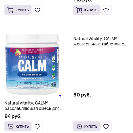
цитрусовые, 83 мг, 120
жевательных мармеладок
КУПИТЬ
КУПИТЬ
Natural Vitality, CALM®,
жевательные таблетки, с
апельсиновым вкусом, 120
жевательных таблеток
80 руб.
Natural Vitality, CALM®,
расслабляющая смесь для
приготовления напитка,
94 руб.
малина и лимон, 226 г (8
унций)
КУПИТЬ
КУПИТЬ