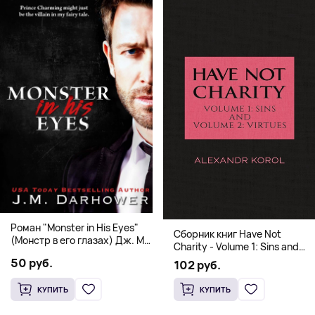
Роман "Monster in His Eyes"
Сборник книг Have Not
(Монстр в его глазах) Дж. М.
Charity - Volume 1: Sins and
Дарховер | Mafia Romance
Volume 2: Virtues
50 руб.
102 руб.
18+
КУПИТЬ
КУПИТЬ