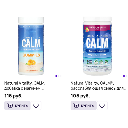
Natural Vitality, CALM,
Natural Vitality, CALM®,
добавка с магнием,
расслабляющая смесь для
апельсин, 83 мг, 120
приготовления напитка,
115 руб.
105 руб.
жевательных таблеток
малина и лимон, 453 г (16
унций)
КУПИТЬ
КУПИТЬ