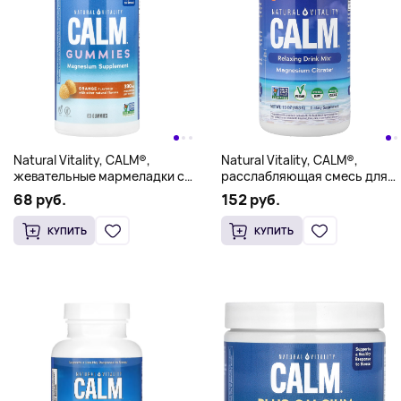
Natural Vitality, CALM®,
Natural Vitality, CALM®,
жевательные мармеладки с
расслабляющая смесь для
магнием, апельсин, 60
приготовления напитка, со
68 руб.
152 руб.
жевательных таблеток
вкусом апельсина, 453 г (16
унций)
КУПИТЬ
КУПИТЬ