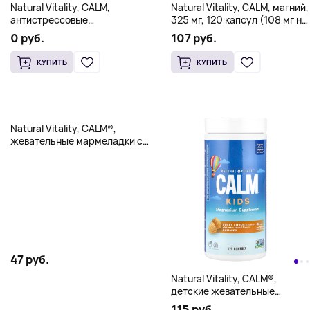
Natural Vitality, CALM,
Natural Vitality, CALM, магний,
антистрессовые
325 мг, 120 капсул (108 мг на
жевательные таблетки, со
капсулу)
0 руб.
107 руб.
вкусом малины и лимона,
120 штук
КУПИТЬ
КУПИТЬ
Natural Vitality, CALM®,
жевательные мармеладки с
магнием, апельсин, 60
жевательных мармеладок
(82,5 мг в 1 жевательной
мармеладке)
47 руб.
Natural Vitality, CALM®,
детские жевательные
мармеладки, сладкие
115 руб.