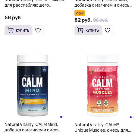
добавка с магнием и смесью
для расслабляющего
для напитков с L-теанином,
напитка, со вкусом вишни,
-15%
мед и ваниль, 168 г (6 унций)
227 г (8 унций)
56 руб.
82 руб.
96 руб.
КУПИТЬ
КУПИТЬ
Natural Vitality, CALM Mind,
Natural Vitality, CALM®,
добавка с магнием и смесью
Unique Muscles, смесь для