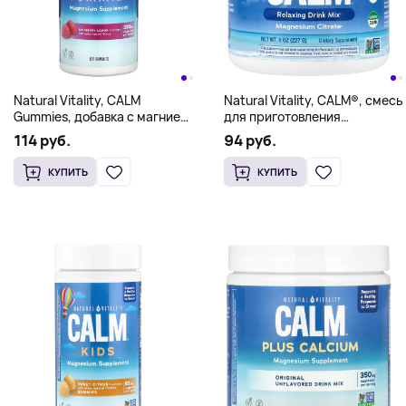
Natural Vitality, CALM
Natural Vitality, CALM®, смесь
Gummies, добавка с магнием,
для приготовления
малина и лимон, 120
расслабляющих напитков,
114 руб.
94 руб.
жевательных таблеток (82,5
оригинальный нейтральный
мг в 1 жевательной
вкус, 227 г (8 унций)
КУПИТЬ
КУПИТЬ
мармеладке)