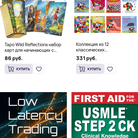
Коллекция из 12
Таро Wild Reflections набор
классических
карт для начинающих с
иллюстрированных книг об
книгой (78 карт, золочёные
331 руб.
86 руб.
Элмере от Дэвида Макки
края)
КУПИТЬ
КУПИТЬ