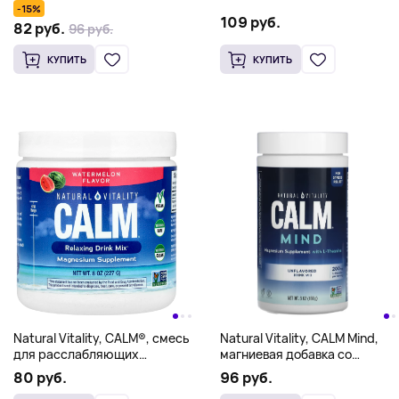
для напитков с L-теанином,
приготовления напитка с
-15%
мед и ваниль, 168 г (6 унций)
цитратом магния, арбуз, 170
109 руб.
82 руб.
96 руб.
г (6 унций)
КУПИТЬ
КУПИТЬ
Natural Vitality, CALM Mind,
Natural Vitality, CALM®, смесь
магниевая добавка со
для расслабляющих
смесью для приготовления
напитков, арбуз, 227 г (8
96 руб.
80 руб.
напитков с L-теанином, без
унций)