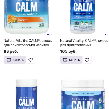
Natural Vitality, CALM®, смесь
Natural Vitality, CALM®, смесь
для приготовления напитков
для приготовления
с магнием, апельсин, 226 г (8
расслабляющего напитка,
93 руб.
105 руб.
унций)
оригинальный вкус без
добавок, 453 г
КУПИТЬ
КУПИТЬ