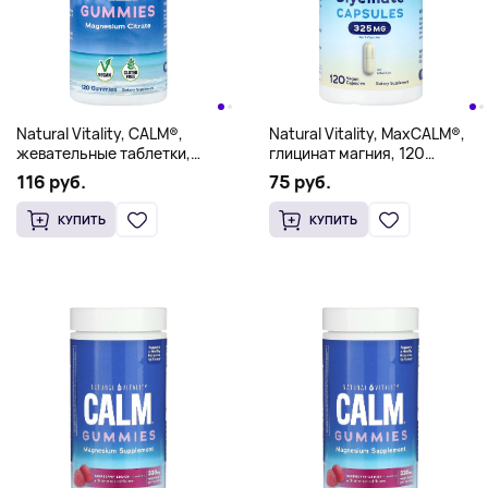
Natural Vitality, CALM®,
Natural Vitality, MaxCALM®,
жевательные таблетки,
глицинат магния, 120
цитрат магния, со вкусом
веганских капсул (108 мг в 1
116 руб.
75 руб.
малины и лимона, 120
капсуле)
жевательных таблеток (83
КУПИТЬ
КУПИТЬ
мг в 1 таблетке)