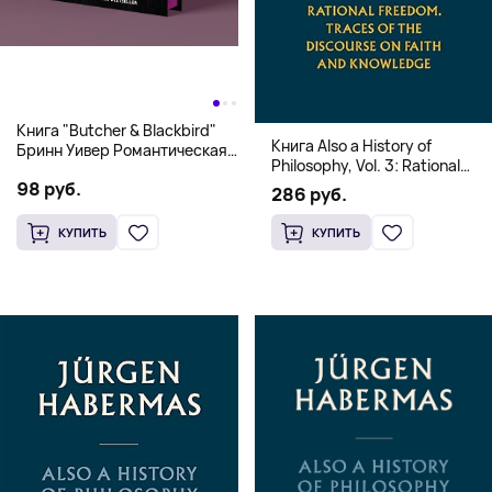
Книга "Butcher & Blackbird"
Книга Also a History of
Бринн Уивер Романтическая
Philosophy, Vol. 3: Rational
комедия о серийных убийцах
Freedom. Traces of the
98 руб.
(18+)
286 руб.
Discourse on Faith and
Knowledge (Твердый
КУПИТЬ
КУПИТЬ
переплет)