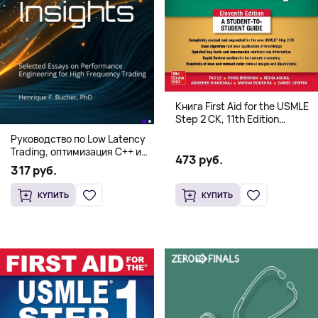
Книга First Aid for the USMLE
Step 2 CK, 11th Edition
(Мягкий переплет,
Руководство по Low Latency
Английский язык)
Trading, оптимизация C++ и
473 руб.
системная архитектура для
317 руб.
HFT
КУПИТЬ
КУПИТЬ