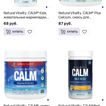
Natural Vitality, CALM® Kids,
Natural Vitality, CALM® Plus
жевательные мармеладки,
Calcium, смесь для
со сладким цитрусом, 83 мг,
приготовления напитка из
68 руб.
87 руб.
60 жевательных
магния и кальция,
мармеладок
оригинальный без добавок,
КУПИТЬ
КУПИТЬ
227 г (8 унций)
Natural Vitality, CALM Mind,
Natural Vitality, CALM®, смесь