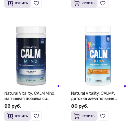
добавок, 168 г (6 унций)
КУПИТЬ
КУПИТЬ
Natural Vitality, CALM Mind,
Natural Vitality, CALM®,
магниевая добавка со
детские жевательные
смесью для приготовления
мармеладки, сладкий
96 руб.
80 руб.
напитков с L-теанином, без
цитрус, 83 мг,
добавок, 168 г (6 унций)
120 жевательных
КУПИТЬ
КУПИТЬ
мармеладок