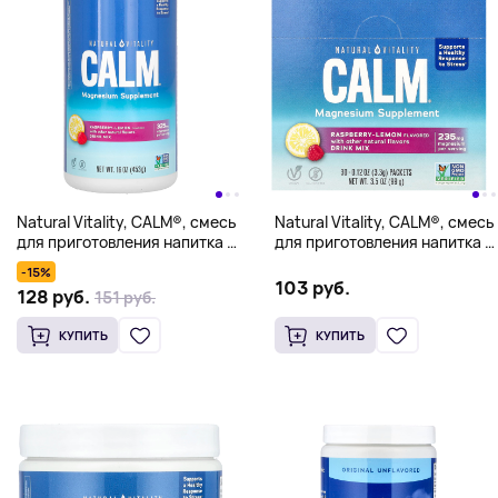
Natural Vitality, CALM®, смесь
Natural Vitality, CALM®, смесь
для приготовления напитка с
для приготовления напитка с
магнием, со вкусом малины и
магнием, малина и лимон, 30
-15%
лимона, 453 г (16 унций)
пакетиков по 3,3 г (0,12
103 руб.
128 руб.
151 руб.
унции)
КУПИТЬ
КУПИТЬ