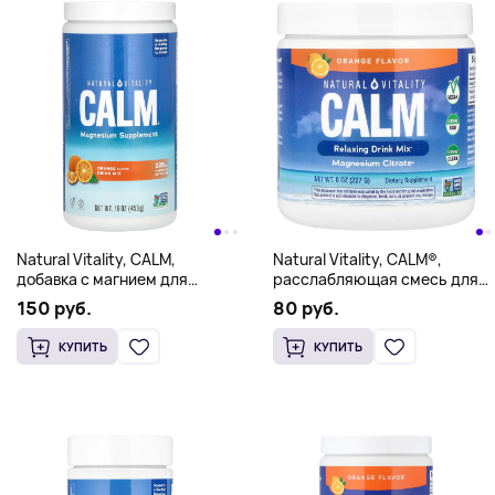
Natural Vitality, CALM,
Natural Vitality, CALM®,
добавка с магнием для
расслабляющая смесь для
приготовления напитка, со
приготовления напитка, со
150 руб.
80 руб.
вкусом апельсина, 453 г (16
вкусом апельсина, 227 г (8
унций)
унций)
КУПИТЬ
КУПИТЬ