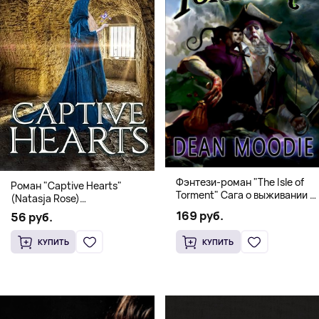
Фэнтези-роман "The Isle of
Роман "Captive Hearts"
Torment" Сага о выживании и
(Natasja Rose)
магии
Романтическое фэнтези
169 руб.
56 руб.
КУПИТЬ
КУПИТЬ