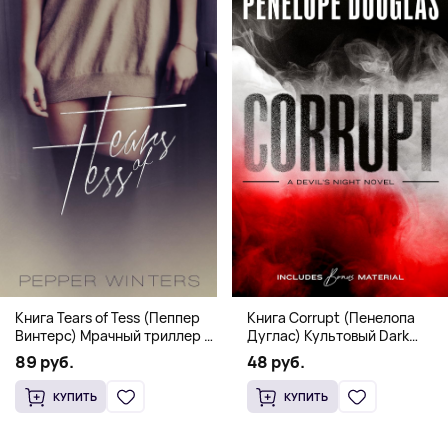
Книга Corrupt (Пенелопа
Книга Tears of Tess (Пеппер
Дуглас) Культовый Dark
Винтерс) Мрачный триллер о
Romance бестселлер (18+)
выживании и страсти (18+)
48 руб.
89 руб.
КУПИТЬ
КУПИТЬ