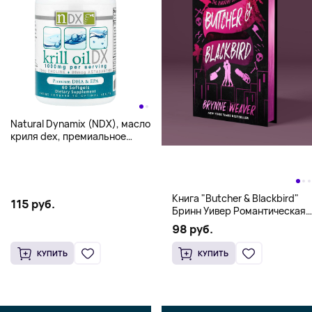
Natural Dynamix (NDX), масло
криля dex, премиальное
качество ДГК и ЭПК, 60
капсул
Книга "Butcher & Blackbird"
115 руб.
Бринн Уивер Романтическая
комедия о серийных убийцах
98 руб.
(18+)
КУПИТЬ
КУПИТЬ