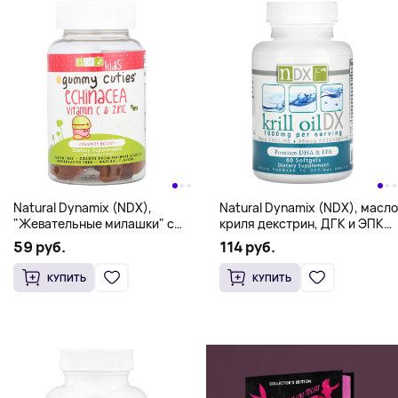
Natural Dynamix (NDX),
Natural Dynamix (NDX), масло
"Жевательные милашки" с
криля декстрин, ДГК и ЭПК
эхинацеей, витамином C и
премиального качества,
59 руб.
114 руб.
цинком, для детей, 60 штук
1000 мг, 60 капсул (500 мг в
капсуле)
КУПИТЬ
КУПИТЬ