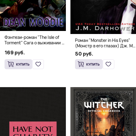
Фэнтези-роман "The Isle of
Роман "Monster in His Eyes"
Torment" Сага о выживании и
(Монстр в его глазах) Дж. М.
магии
Дарховер | Mafia Romance
169 руб.
50 руб.
18+
КУПИТЬ
КУПИТЬ