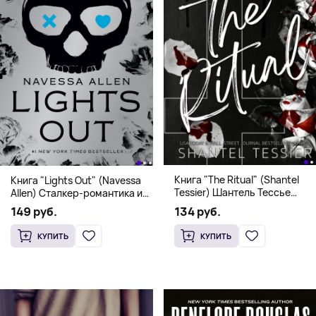
Книга "The Ritual" (Shantel
Книга "Lights Out" (Navessa
Tessier) Шантель Тессье
Allen) Сталкер-романтика и
Экстремальный дарк-
человек в маске (18+)
134 руб.
149 руб.
романс бестселлер (18+)
КУПИТЬ
КУПИТЬ