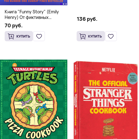
Doo! and the Attack of the
Scooby Snacks), Твердый
Книга "Funny Story" (Emily
переплет
Henry) От фиктивных
136 руб.
свиданий к реальной любви
70 руб.
КУПИТЬ
КУПИТЬ