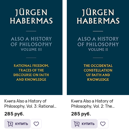
Книга Also a History of
Книга Also a History of
Philosophy, Vol. 3: Rational
Philosophy, Vol. 2: The
Freedom. Traces of the
Occidental Constellation of
285 руб.
285 руб.
Discourse on Faith and
Faith and Knowledge
Knowledge (Твердый
(Твердый переплет)
КУПИТЬ
КУПИТЬ
переплет)