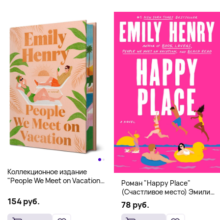
Коллекционное издание
"People We Meet on Vacation"
Роман "Happy Place"
(Эмили Генри) Deluxe
(Счастливое место) Эмили
Hardcover
154 руб.
Генри | Твердый переплет
78 руб.