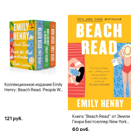
Коллекционное издание Emily
Henry: Beach Read, People We
Meet, Book Lovers
Книга "Beach Read" от Эмили
121 руб.
Генри Бестселлер New York
Times
60 руб.