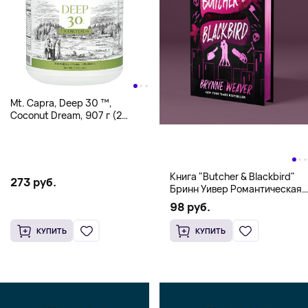
Mt. Capra, Deep 30 ™,
Coconut Dream, 907 г (2
фунта)
Книга "Butcher & Blackbird"
273 руб.
Бринн Уивер Романтическая
комедия о серийных убийцах
98 руб.
(18+)
КУПИТЬ
КУПИТЬ