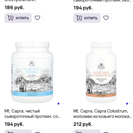
микроэлементы, 300 г (10,6
подсластителей, 453 г
186 руб.
194 руб.
унции)
(16 унций)
КУПИТЬ
КУПИТЬ
Mt. Capra, чистый
Mt. Capra, Capra Colostrum,
сывороточный протеин, со
молозиво из козьего молока,
вкусом ванили, 453 г
120 капсул
194 руб.
212 руб.
(16 унций)