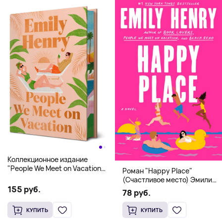
Коллекционное издание
"People We Meet on Vacation"
Роман "Happy Place"
(Эмили Генри) Deluxe
(Счастливое место) Эмили
Hardcover
155 руб.
Генри | Твердый переплет
78 руб.
КУПИТЬ
КУПИТЬ