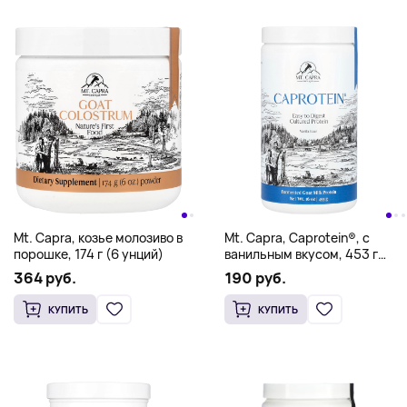
Mt. Capra, козье молозиво в
Mt. Capra, Caprotein®, с
порошке, 174 г (6 унций)
ванильным вкусом, 453 г
(16 унций)
364 руб.
190 руб.
КУПИТЬ
КУПИТЬ