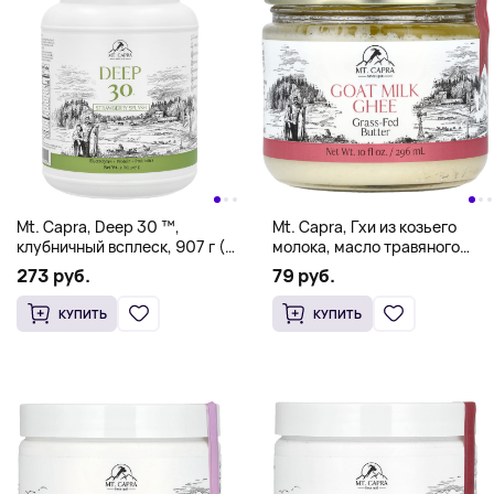
Mt. Capra, Deep 30 ™,
Mt. Capra, Гхи из козьего
клубничный всплеск, 907 г (2
молока, масло травяного
фунта)
откорма, 296 мл (10 жидк.
273 руб.
79 руб.
унц.)
КУПИТЬ
КУПИТЬ