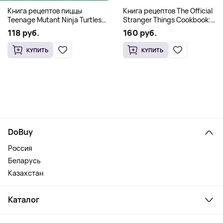
Книга рецептов The Official
Книга рецептов пиццы
Stranger Things Cookbook:
Teenage Mutant Ninja Turtles
Recipes from Hawkins and
Pizza Cookbook (На
160 руб.
118 руб.
Beyond (На английском)
английском)
КУПИТЬ
КУПИТЬ
DoBuy
Россия
Беларусь
Казахстан
Каталог
Смартфоны и гаджеты