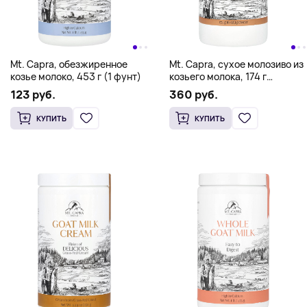
Mt. Capra, обезжиренное
Mt. Capra, сухое молозиво из
козье молоко, 453 г (1 фунт)
козьего молока, 174 г
(6 унций)
123 руб.
360 руб.
КУПИТЬ
КУПИТЬ