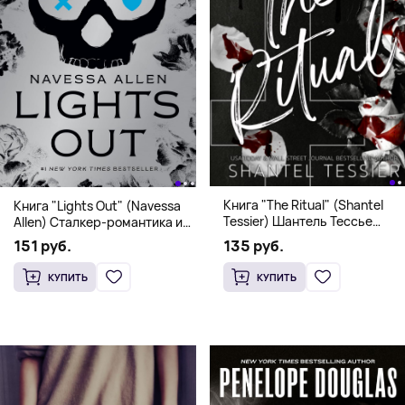
Книга "The Ritual" (Shantel
Книга "Lights Out" (Navessa
Tessier) Шантель Тессье
Allen) Сталкер-романтика и
Экстремальный дарк-
человек в маске (18+)
135 руб.
151 руб.
романс бестселлер (18+)
КУПИТЬ
КУПИТЬ