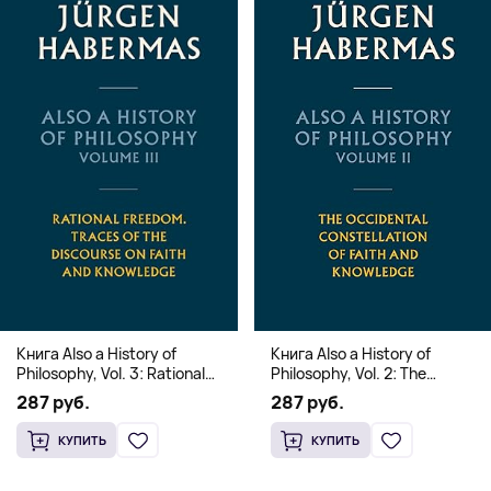
Книга Also a History of
Книга Also a History of
Philosophy, Vol. 3: Rational
Philosophy, Vol. 2: The
Freedom. Traces of the
Occidental Constellation of
287 руб.
287 руб.
Discourse on Faith and
Faith and Knowledge
Knowledge (Твердый
(Твердый переплет)
КУПИТЬ
КУПИТЬ
переплет)