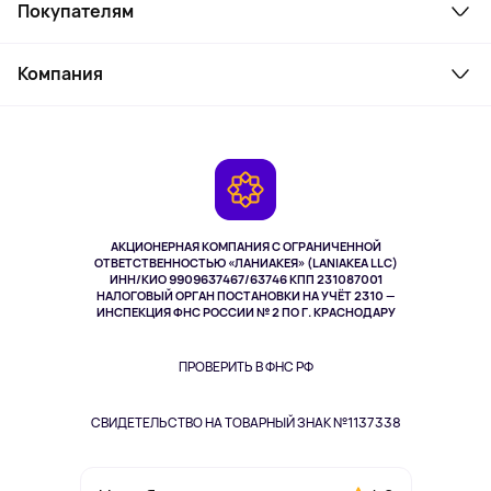
Покупателям
Ноутбуки, мониторы, VR
Товары для дома
Служба поддержки
Косметика и уход
Компания
Как заказать
Активный отдых
Оплата
О сервисе
Планшеты
Доставка
Контакты
Игровые консоли
Гарантия
Камеры
Возврат
TV и мультимедиа
Музыка и звук
АКЦИОНЕРНАЯ КОМПАНИЯ С ОГРАНИЧЕННОЙ
Спорт
ОТВЕТСТВЕННОСТЬЮ «ЛАНИАКЕЯ» (LANIAKEA LLC)
ИНН/КИО 9909637467/63746 КПП 231087001
Здоровье
НАЛОГОВЫЙ ОРГАН ПОСТАНОВКИ НА УЧЁТ 2310 —
Здоровье питомцев
ИНСПЕКЦИЯ ФНС РОССИИ № 2 ПО Г. КРАСНОДАРУ
Книги
Одежда и аксессуары
ПРОВЕРИТЬ В ФНС РФ
СВИДЕТЕЛЬСТВО НА ТОВАРНЫЙ ЗНАК №1137338