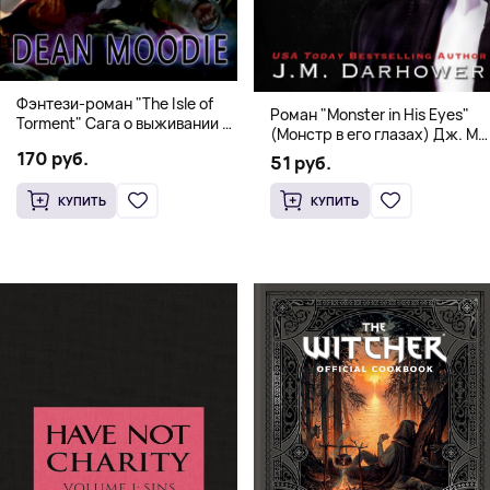
Фэнтези-роман "The Isle of
Роман "Monster in His Eyes"
Torment" Сага о выживании и
(Монстр в его глазах) Дж. М.
магии
Дарховер | Mafia Romance
170 руб.
51 руб.
18+
КУПИТЬ
КУПИТЬ