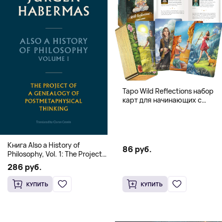
Таро Wild Reflections набор
карт для начинающих с
книгой (78 карт, золочёные
края)
Книга Also a History of
86 руб.
Philosophy, Vol. 1: The Project
of a Genealogy of
286 руб.
Postmetaphysical Thinking
(Твердый переплет)
КУПИТЬ
КУПИТЬ