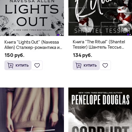
Книга "The Ritual" (Shantel
Книга "Lights Out" (Navessa
Tessier) Шантель Тессье
Allen) Сталкер-романтика и
Экстремальный дарк-
человек в маске (18+)
134 руб.
150 руб.
романс бестселлер (18+)
КУПИТЬ
КУПИТЬ