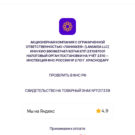
Активный отдых
Оплата
О сервисе
Планшеты
Доставка
Контакты
Игровые консоли
Гарантия
Камеры
Возврат
TV и мультимедиа
Музыка и звук
АКЦИОНЕРНАЯ КОМПАНИЯ С ОГРАНИЧЕННОЙ
Спорт
ОТВЕТСТВЕННОСТЬЮ «ЛАНИАКЕЯ» (LANIAKEA LLC)
ИНН/КИО 9909637467/63746 КПП 231087001
Здоровье
НАЛОГОВЫЙ ОРГАН ПОСТАНОВКИ НА УЧЁТ 2310 —
Здоровье питомцев
ИНСПЕКЦИЯ ФНС РОССИИ № 2 ПО Г. КРАСНОДАРУ
Книги
Одежда и аксессуары
ПРОВЕРИТЬ В ФНС РФ
СВИДЕТЕЛЬСТВО НА ТОВАРНЫЙ ЗНАК №1137338
4,9
Мы на Яндекс
Принимаем к оплате