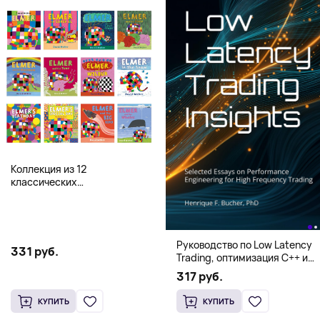
Коллекция из 12
классических
иллюстрированных книг об
Элмере от Дэвида Макки
Руководство по Low Latency
331 руб.
Trading, оптимизация C++ и
системная архитектура для
317 руб.
HFT
КУПИТЬ
КУПИТЬ