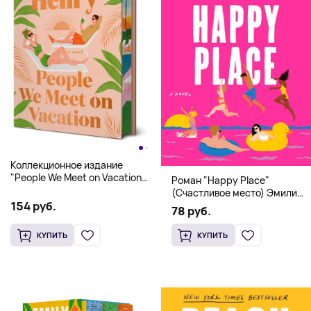
Коллекционное издание
"People We Meet on Vacation"
Роман "Happy Place"
(Эмили Генри) Deluxe
(Счастливое место) Эмили
Hardcover
154 руб.
Генри | Твердый переплет
78 руб.
КУПИТЬ
КУПИТЬ