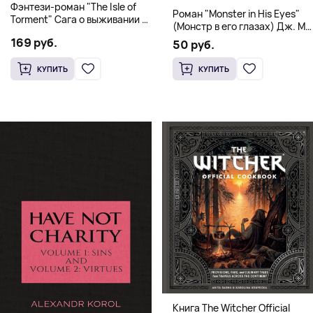
Фэнтези-роман "The Isle of
Роман "Monster in His Eyes"
Torment" Сага о выживании и
(Монстр в его глазах) Дж. М.
магии
Дарховер | Mafia Romance
169 руб.
50 руб.
18+
КУПИТЬ
КУПИТЬ
Книга The Witcher Official