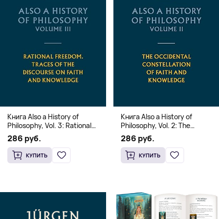
Книга Also a History of
Книга Also a History of
Philosophy, Vol. 3: Rational
Philosophy, Vol. 2: The
Freedom. Traces of the
Occidental Constellation of
286 руб.
286 руб.
Discourse on Faith and
Faith and Knowledge
Knowledge (Твердый
(Твердый переплет)
КУПИТЬ
КУПИТЬ
переплет)