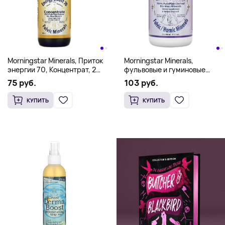
Morningstar Minerals, Приток
Morningstar Minerals,
энергии 70, Концентрат, 2
фульвовые и гуминовые
унции
минералы, энергичность,
75 руб.
103 руб.
946 мл (32 унции)
КУПИТЬ
КУПИТЬ