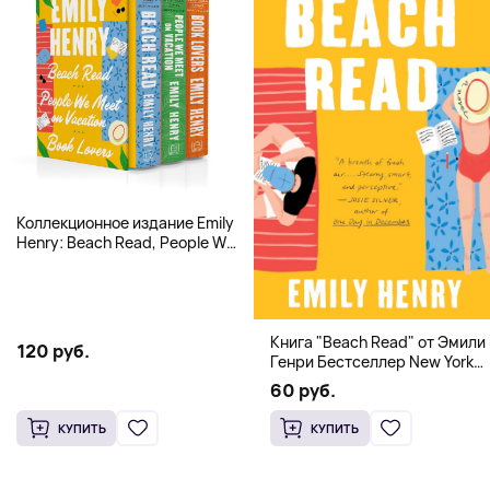
Коллекционное издание Emily
Henry: Beach Read, People We
Meet, Book Lovers
Книга "Beach Read" от Эмили
120 руб.
Генри Бестселлер New York
Times
60 руб.
КУПИТЬ
КУПИТЬ