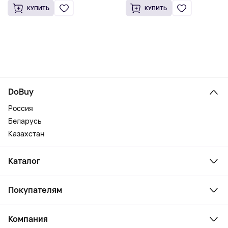
КУПИТЬ
КУПИТЬ
DoBuy
Россия
Беларусь
Казахстан
Каталог
Смартфоны и гаджеты
Покупателям
Ноутбуки, мониторы, VR
Товары для дома
Служба поддержки
Косметика и уход
Компания
Как заказать