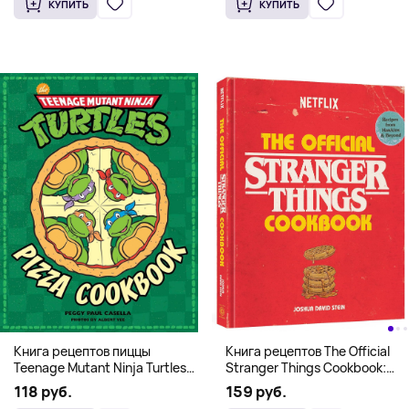
КУПИТЬ
КУПИТЬ
Книга рецептов The Official
Книга рецептов пиццы
Stranger Things Cookbook:
Teenage Mutant Ninja Turtles
Recipes from Hawkins and
Pizza Cookbook (На
159 руб.
118 руб.
Beyond (На английском)
английском)