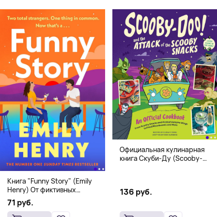
Официальная кулинарная
книга Скуби-Ду (Scooby-
Doo! and the Attack of the
Scooby Snacks), Твердый
Книга "Funny Story" (Emily
переплет
Henry) От фиктивных
136 руб.
свиданий к реальной любви
71 руб.