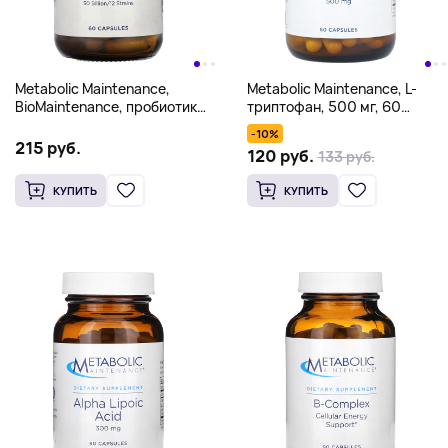
Metabolic Maintenance,
Metabolic Maintenance, L-
BioMaintenance, пробиотик
триптофан, 500 мг, 60
длительного хранения, 60
капсул
-10%
капсул
215 руб.
120 руб.
133 руб.
КУПИТЬ
КУПИТЬ