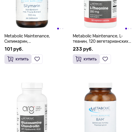
Metabolic Maintenance,
Metabolic Maintenance, L-
Силимарин,
теанин, 120 вегетарианских
стандартизированный
капсул
101 руб.
233 руб.
экстракт расторопши, 300
мг, 60 капсул
КУПИТЬ
КУПИТЬ