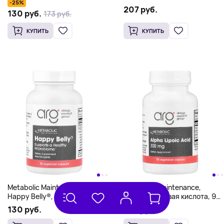
-25%
207 руб.
130 руб.
173 руб.
КУПИТЬ
КУПИТЬ
Metabolic Maintenance,
Metabolic Maintenance,
Happy Belly®, 90
альфа-липоевая кислота, 90
вегетарианских капсул
вегетарианских капсул
130 руб.
193 руб.