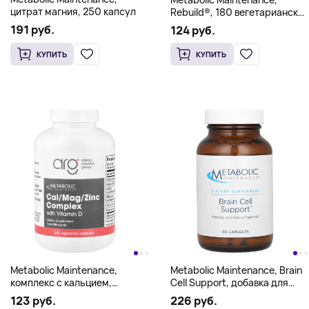
цитрат магния, 250 капсул
Rebuild®, 180 вегетарианских
капсул
191 руб.
124 руб.
КУПИТЬ
КУПИТЬ
Metabolic Maintenance,
Metabolic Maintenance, Brain
комплекс с кальцием,
Cell Support, добавка для
магнием и цинком с
здоровья мозга, 60 капсул
123 руб.
226 руб.
витамином D, 240