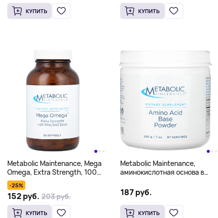
вегетарианских капсул
КУПИТЬ
КУПИТЬ
Metabolic Maintenance, Mega
Metabolic Maintenance,
Omega, Extra Strength, 1000
аминокислотная основа в
мг, 90 мягких таблеток
порошке, 200 г (7 унций)
-25%
187 руб.
152 руб.
203 руб.
КУПИТЬ
КУПИТЬ