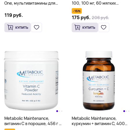
One, мультивитамины для
100, 100 мг, 60 мягких
детей, 90 капсул
таблеток
-15%
119 руб.
175 руб.
206 руб.
КУПИТЬ
КУПИТЬ
Metabolic Maintenance,
Metabolic Maintenance,
витамин C в порошке, 456 г (1
куркумин + витамин C, 400
фунт)
мг, 60 капсул