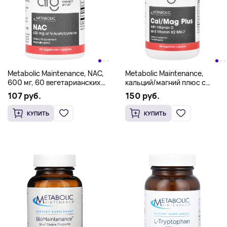
Metabolic Maintenance, NAC,
Metabolic Maintenance,
600 мг, 60 вегетарианских
кальций/магний плюс с
капсул
витамином D и витамином K2
107 руб.
150 руб.
MK-7, 180 вегетарианских
капсул
КУПИТЬ
КУПИТЬ