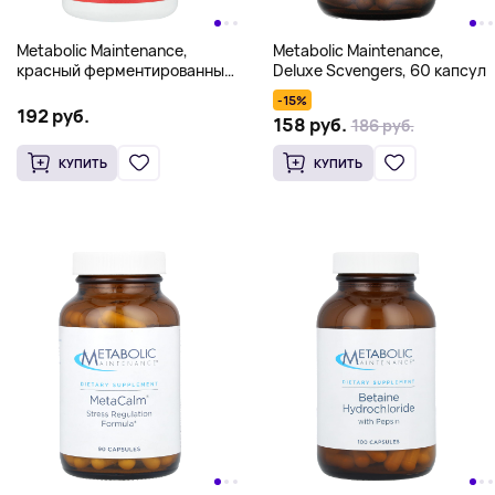
Metabolic Maintenance,
Metabolic Maintenance,
красный ферментированный
Deluxe Scvengers, 60 капсул
рис с коэнзимом Q10, 120
-15%
вегетарианских капсул
192 руб.
158 руб.
186 руб.
КУПИТЬ
КУПИТЬ