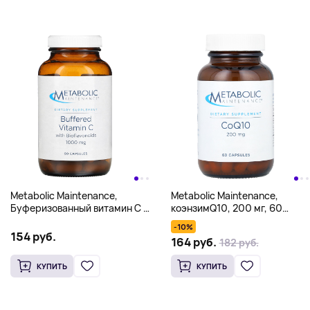
Metabolic Maintenance,
Metabolic Maintenance,
Буферизованный витамин C с
коэнзимQ10, 200 мг, 60
биофлавоноидами, 1000 мг,
капсул
-10%
90 капсул
154 руб.
164 руб.
182 руб.
КУПИТЬ
КУПИТЬ