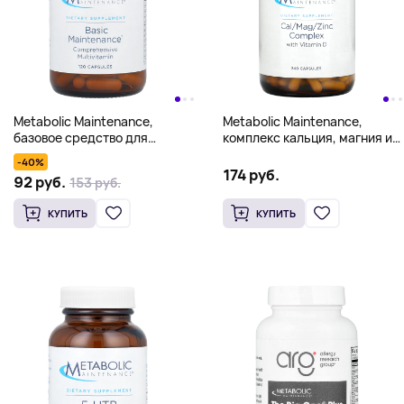
Metabolic Maintenance,
Metabolic Maintenance,
базовое средство для
комплекс кальция, магния и
поддержания здоровья, 120
цинка с витамином D, 240
-40%
капсул
капсул
174 руб.
92 руб.
153 руб.
КУПИТЬ
КУПИТЬ