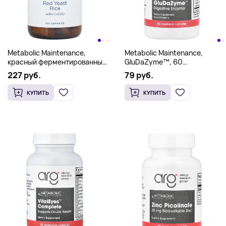
Metabolic Maintenance,
Metabolic Maintenance,
красный ферментированный
GluDaZyme™, 60
рис с коэнзимом Q10, 120
вегетарианских капсул
227 руб.
79 руб.
капсул
КУПИТЬ
КУПИТЬ