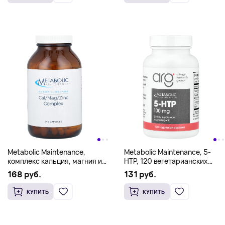
Metabolic Maintenance,
Metabolic Maintenance, 5-
комплекс кальция, магния и
HTP, 120 вегетарианских
цинка, 240 капсул
капсул
168 руб.
131 руб.
КУПИТЬ
КУПИТЬ