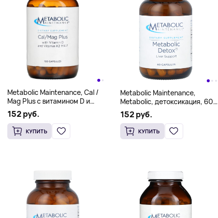
Metabolic Maintenance, Cal /
Metabolic Maintenance,
Mag Plus с витамином D и
Metabolic, детоксикация, 60
витамином K2 MK-7, 180
капсул
152 руб.
152 руб.
капсул
КУПИТЬ
КУПИТЬ