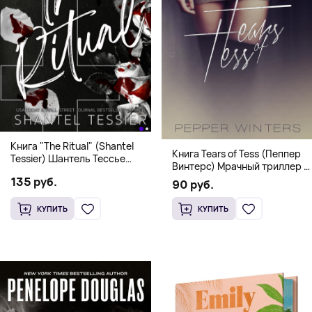
Книга "The Ritual" (Shantel
Книга Tears of Tess (Пеппер
Tessier) Шантель Тессье
Винтерс) Мрачный триллер о
Экстремальный дарк-
выживании и страсти (18+)
135 руб.
романс бестселлер (18+)
90 руб.
КУПИТЬ
КУПИТЬ