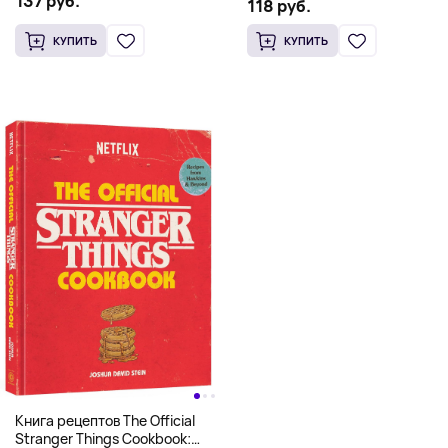
137 руб.
Scooby Snacks), Твердый
118 руб.
английском)
переплет
КУПИТЬ
КУПИТЬ
Книга рецептов The Official
Stranger Things Cookbook: