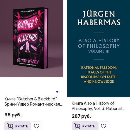
Книга "Butcher & Blackbird"
Книга Also a History of
Бринн Уивер Романтическая
Philosophy, Vol. 3: Rational
комедия о серийных убийцах
Freedom. Traces of the
98 руб.
(18+)
287 руб.
Discourse on Faith and
Knowledge (Твердый
КУПИТЬ
КУПИТЬ
переплет)