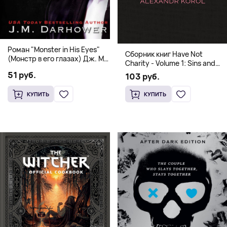
Роман "Monster in His Eyes"
Сборник книг Have Not
(Монстр в его глазах) Дж. М.
Charity - Volume 1: Sins and
Дарховер | Mafia Romance
Volume 2: Virtues
51 руб.
103 руб.
18+
КУПИТЬ
КУПИТЬ