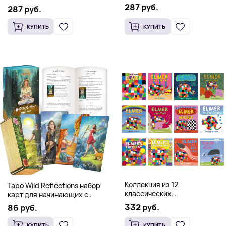
Occidental Constellation of
287 руб.
Postmetaphysical Thinking
287 руб.
Faith and Knowledge
(Твердый переплет)
(Твердый переплет)
КУПИТЬ
КУПИТЬ
Коллекция из 12
Таро Wild Reflections набор
классических
карт для начинающих с
иллюстрированных книг об
книгой (78 карт, золочёные
332 руб.
86 руб.
Элмере от Дэвида Макки
края)
КУПИТЬ
КУПИТЬ