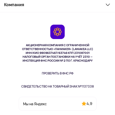
Косметика и уход
Компания
Как заказать
Активный отдых
Оплата
О сервисе
Планшеты
Доставка
Контакты
Игровые консоли
Гарантия
Камеры
Возврат
TV и мультимедиа
Музыка и звук
АКЦИОНЕРНАЯ КОМПАНИЯ С ОГРАНИЧЕННОЙ
Спорт
ОТВЕТСТВЕННОСТЬЮ «ЛАНИАКЕЯ» (LANIAKEA LLC)
ИНН/КИО 9909637467/63746 КПП 231087001
Здоровье
НАЛОГОВЫЙ ОРГАН ПОСТАНОВКИ НА УЧЁТ 2310 —
Здоровье питомцев
ИНСПЕКЦИЯ ФНС РОССИИ № 2 ПО Г. КРАСНОДАРУ
Книги
Одежда и аксессуары
ПРОВЕРИТЬ В ФНС РФ
СВИДЕТЕЛЬСТВО НА ТОВАРНЫЙ ЗНАК №1137338
4,9
Мы на Яндекс