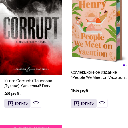
Коллекционное издание
"People We Meet on Vacation"
Книга Corrupt (Пенелопа
(Эмили Генри) Deluxe
Дуглас) Культовый Dark
Hardcover
155 руб.
Romance бестселлер (18+)
48 руб.
КУПИТЬ
КУПИТЬ