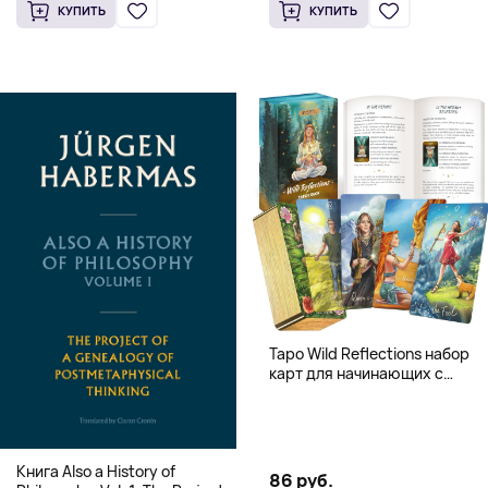
Knowledge (Твердый
(Твердый переплет)
КУПИТЬ
КУПИТЬ
переплет)
Таро Wild Reflections набор
карт для начинающих с
книгой (78 карт, золочёные
края)
Книга Also a History of
86 руб.