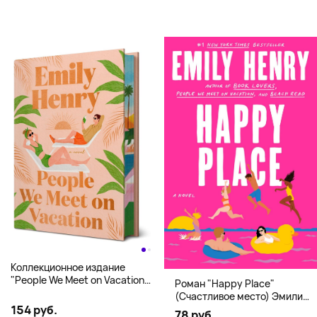
Коллекционное издание
"People We Meet on Vacation"
Роман "Happy Place"
(Эмили Генри) Deluxe
(Счастливое место) Эмили
Hardcover
154 руб.
Генри | Твердый переплет
78 руб.