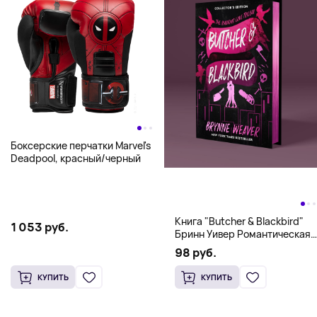
Боксерские перчатки Marvel's
Deadpool, красный/черный
Книга "Butcher & Blackbird"
1 053 руб.
Бринн Уивер Романтическая
комедия о серийных убийцах
98 руб.
(18+)
КУПИТЬ
КУПИТЬ