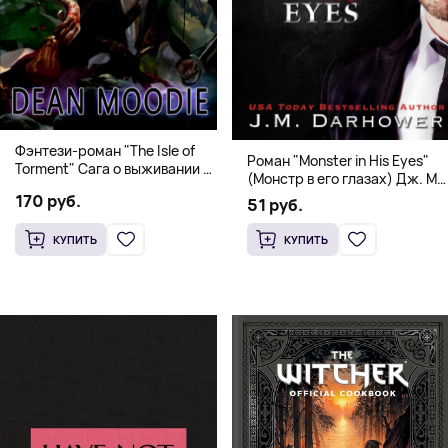
Фэнтези-роман "The Isle of
Роман "Monster in His Eyes"
Torment" Сага о выживании и
(Монстр в его глазах) Дж. М.
магии
Дарховер | Mafia Romance
170 руб.
51 руб.
18+
КУПИТЬ
КУПИТЬ