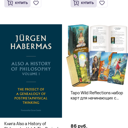
Knowledge (Твердый
(Твердый переплет)
КУПИТЬ
КУПИТЬ
переплет)
Таро Wild Reflections набор
карт для начинающих с
книгой (78 карт, золочёные
края)
Книга Also a History of
86 руб.