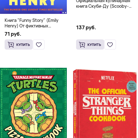
Официальная кулинарная
книга Скуби-Ду (Scooby-
Doo! and the Attack of the
Scooby Snacks), Твердый
Книга "Funny Story" (Emily
переплет
Henry) От фиктивных
137 руб.
свиданий к реальной любви
71 руб.
КУПИТЬ
КУПИТЬ