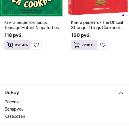
Книга рецептов The Official
Книга рецептов пиццы
Stranger Things Cookbook:
Teenage Mutant Ninja Turtles
Recipes from Hawkins and
Pizza Cookbook (На
160 руб.
118 руб.
Beyond (На английском)
английском)
КУПИТЬ
КУПИТЬ
DoBuy
Россия
Беларусь
Казахстан