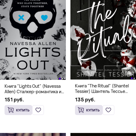
Книга "The Ritual" (Shantel
Книга "Lights Out" (Navessa
Tessier) Шантель Тессье
Allen) Сталкер-романтика и
Экстремальный дарк-
человек в маске (18+)
135 руб.
151 руб.
романс бестселлер (18+)
КУПИТЬ
КУПИТЬ