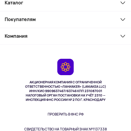
Каталог
Смартфоны и гаджеты
Покупателям
Ноутбуки, мониторы, VR
Товары для дома
Служба поддержки
Косметика и уход
Компания
Как заказать
Активный отдых
Оплата
О сервисе
Планшеты
Доставка
Контакты
Игровые консоли
Гарантия
Камеры
Возврат
TV и мультимедиа
Музыка и звук
АКЦИОНЕРНАЯ КОМПАНИЯ С ОГРАНИЧЕННОЙ
Спорт
ОТВЕТСТВЕННОСТЬЮ «ЛАНИАКЕЯ» (LANIAKEA LLC)
ИНН/КИО 9909637467/63746 КПП 231087001
Здоровье
НАЛОГОВЫЙ ОРГАН ПОСТАНОВКИ НА УЧЁТ 2310 —
Здоровье питомцев
ИНСПЕКЦИЯ ФНС РОССИИ № 2 ПО Г. КРАСНОДАРУ
Книги
Одежда и аксессуары
ПРОВЕРИТЬ В ФНС РФ
СВИДЕТЕЛЬСТВО НА ТОВАРНЫЙ ЗНАК №1137338