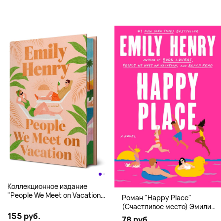
Коллекционное издание
"People We Meet on Vacation"
Роман "Happy Place"
(Эмили Генри) Deluxe
(Счастливое место) Эмили
Hardcover
155 руб.
Генри | Твердый переплет
78 руб.