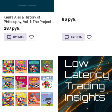
края)
Книга Also a History of
86 руб.
Philosophy, Vol. 1: The Project
of a Genealogy of
287 руб.
Postmetaphysical Thinking
(Твердый переплет)
КУПИТЬ
КУПИТЬ