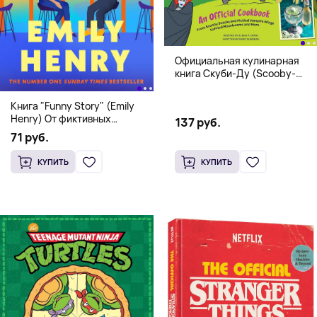
Официальная кулинарная
книга Скуби-Ду (Scooby-
Doo! and the Attack of the
Scooby Snacks), Твердый
Книга "Funny Story" (Emily
переплет
Henry) От фиктивных
137 руб.
свиданий к реальной любви
71 руб.
КУПИТЬ
КУПИТЬ