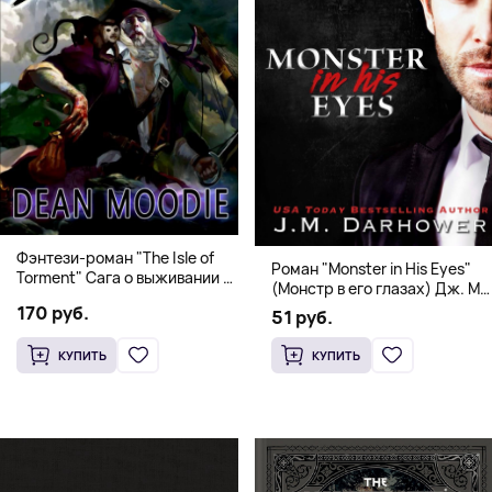
Фэнтези-роман "The Isle of
Роман "Monster in His Eyes"
Torment" Сага о выживании и
(Монстр в его глазах) Дж. М.
магии
Дарховер | Mafia Romance
170 руб.
51 руб.
18+
КУПИТЬ
КУПИТЬ