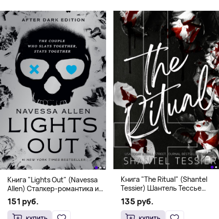
Книга "The Ritual" (Shantel
Книга "Lights Out" (Navessa
Tessier) Шантель Тессье
Allen) Сталкер-романтика и
Экстремальный дарк-
человек в маске (18+)
135 руб.
151 руб.
романс бестселлер (18+)
КУПИТЬ
КУПИТЬ