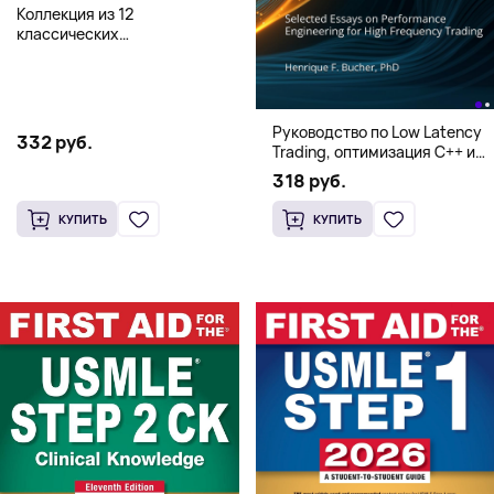
Коллекция из 12
классических
иллюстрированных книг об
Элмере от Дэвида Макки
Руководство по Low Latency
332 руб.
Trading, оптимизация C++ и
системная архитектура для
318 руб.
HFT
КУПИТЬ
КУПИТЬ