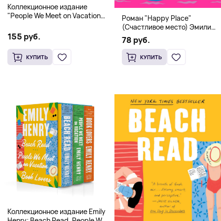
Коллекционное издание
"People We Meet on Vacation"
Роман "Happy Place"
(Эмили Генри) Deluxe
(Счастливое место) Эмили
Hardcover
155 руб.
Генри | Твердый переплет
78 руб.
КУПИТЬ
КУПИТЬ
Коллекционное издание Emily
Henry: Beach Read, People We