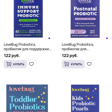
LoveBug Probiotics,
LoveBug Probiotics,
пробиотик для поддержки
пробиотик для
иммунитета, для
послеродового периода,
122 руб.
122 руб.
ежедневного приема, 40
20 млрд КОЕ, 30 капсул
млрд. КОЕ, 30 штук
КУПИТЬ
КУПИТЬ