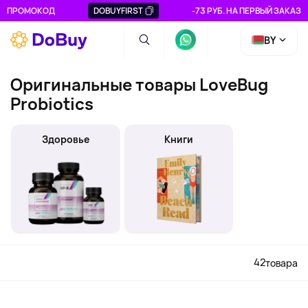
ПРОМОКОД
DOBUYFIRST
-73 РУБ. НА ПЕРВЫЙ ЗАКАЗ
BY
Оригинальные товары LoveBug
Probiotics
Здоровье
Книги
42
товара