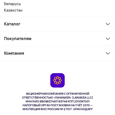
Беларусь
Казахстан
Каталог
Смартфоны и гаджеты
Покупателям
Ноутбуки, мониторы, VR
Товары для дома
Служба поддержки
Косметика и уход
Компания
Как заказать
Активный отдых
Оплата
О сервисе
Планшеты
Доставка
Контакты
Игровые консоли
Гарантия
Камеры
Возврат
TV и мультимедиа
Музыка и звук
АКЦИОНЕРНАЯ КОМПАНИЯ С ОГРАНИЧЕННОЙ
Спорт
ОТВЕТСТВЕННОСТЬЮ «ЛАНИАКЕЯ» (LANIAKEA LLC)
ИНН/КИО 9909637467/63746 КПП 231087001
Здоровье
НАЛОГОВЫЙ ОРГАН ПОСТАНОВКИ НА УЧЁТ 2310 —
Здоровье питомцев
ИНСПЕКЦИЯ ФНС РОССИИ № 2 ПО Г. КРАСНОДАРУ