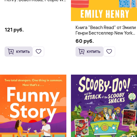
Meet, Book Lovers
Книга "Beach Read" от Эмили
121 руб.
Генри Бестселлер New York
Times
60 руб.
КУПИТЬ
КУПИТЬ