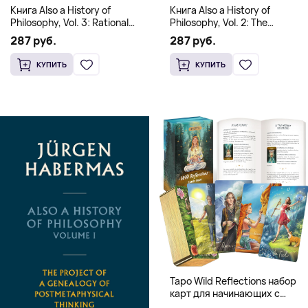
Книга Also a History of
Книга Also a History of
Philosophy, Vol. 3: Rational
Philosophy, Vol. 2: The
Freedom. Traces of the
Occidental Constellation of
287 руб.
287 руб.
Discourse on Faith and
Faith and Knowledge
Knowledge (Твердый
(Твердый переплет)
КУПИТЬ
КУПИТЬ
переплет)
Таро Wild Reflections набор
карт для начинающих с
книгой (78 карт, золочёные