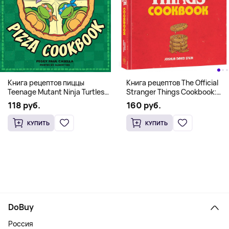
Книга рецептов The Official
Книга рецептов пиццы
Stranger Things Cookbook:
Teenage Mutant Ninja Turtles
Recipes from Hawkins and
Pizza Cookbook (На
160 руб.
118 руб.
Beyond (На английском)
английском)
КУПИТЬ
КУПИТЬ
DoBuy
Россия