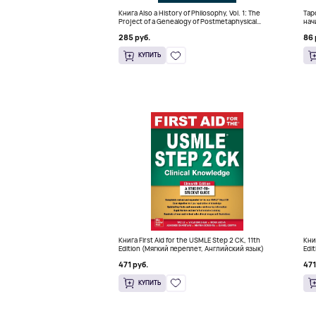
Книга Also a History of Philosophy, Vol. 1: The
Тар
Project of a Genealogy of Postmetaphysical
нач
Thinking (Твердый переплет)
кра
285 руб.
86 
КУПИТЬ
Книга First Aid for the USMLE Step 2 CK, 11th
Кни
Edition (Мягкий переплет, Английский язык)
Edi
471 руб.
471
КУПИТЬ