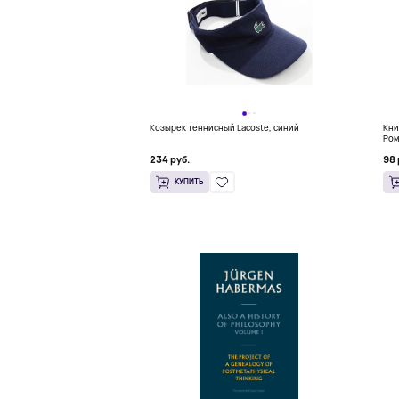
Козырек теннисный Lacoste, синий
Кни
Ром
(18
234 руб.
98 
КУПИТЬ