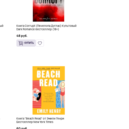
ный
Книга Corrupt (Пенелопа Дуглас) Культовый
Dark Romance бестселлер (18+)
48 руб.
КУПИТЬ
h
Книга "Beach Read" от Эмили Генри
Бестселлер New York Times
60 руб.