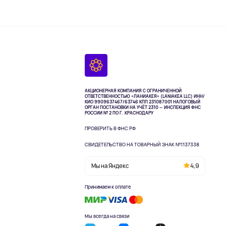
АКЦИОНЕРНАЯ КОМПАНИЯ С ОГРАНИЧЕННОЙ
ОТВЕТСТВЕННОСТЬЮ «ЛАНИАКЕЯ» (LANIAKEA LLC)
ИНН/
КИО 9909637467/63746 КПП 231087001
НАЛОГОВЫЙ
ОРГАН ПОСТАНОВКИ НА УЧЁТ 2310 — ИНСПЕКЦИЯ ФНС
РОССИИ № 2 ПО Г. КРАСНОДАРУ
ПРОВЕРИТЬ В ФНС РФ
СВИДЕТЕЛЬСТВО НА ТОВАРНЫЙ ЗНАК №1137338
Мы на Яндекс
4,9
Принимаем к оплате
Мы всегда на связи