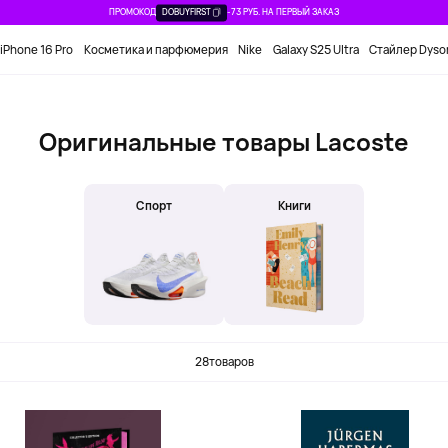
ПРОМОКОД
DOBUYFIRST
-73 РУБ. НА ПЕРВЫЙ ЗАКАЗ
iPhone 16 Pro
Косметика и парфюмерия
Nike
Galaxy S25 Ultra
Стайлер Dyso
Оригинальные товары Lacoste
Спорт
Книги
28
товаров