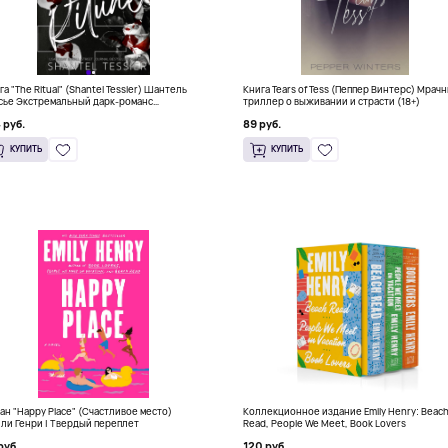
га "The Ritual" (Shantel Tessier) Шантель
Книга Tears of Tess (Пеппер Винтерс) Мрач
сье Экстремальный дарк-романс
триллер о выживании и страсти (18+)
тселлер (18+)
 руб.
89 руб.
КУПИТЬ
КУПИТЬ
ан "Happy Place" (Счастливое место)
Коллекционное издание Emily Henry: Beac
ли Генри | Твердый переплет
Read, People We Meet, Book Lovers
руб.
120 руб.