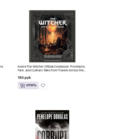
ins
Книга The Witcher Official Cookbook: Provisions,
Fare, and Culinary Tales from Travels Across the
Continent
150 руб.
КУПИТЬ