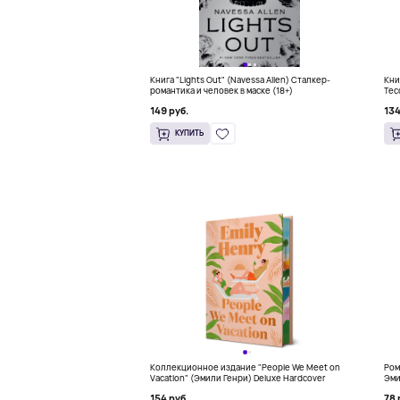
Книга "Lights Out" (Navessa Allen) Сталкер-
Кни
романтика и человек в маске (18+)
Тес
бес
149 руб.
134
КУПИТЬ
Коллекционное издание "People We Meet on
Ром
Vacation" (Эмили Генри) Deluxe Hardcover
Эми
154 руб.
78 