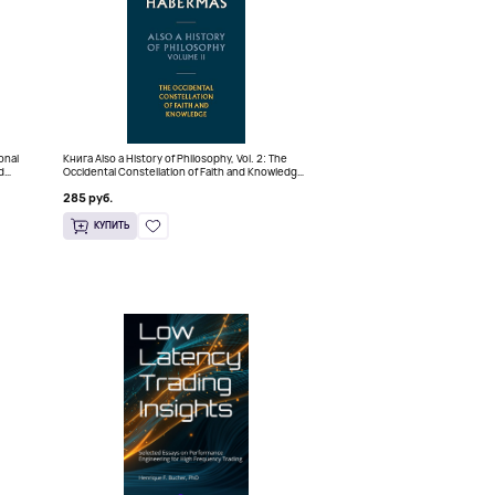
ional
Книга Also a History of Philosophy, Vol. 2: The
d
Occidental Constellation of Faith and Knowledge
(Твердый переплет)
285 руб.
КУПИТЬ