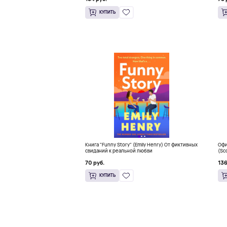
КУПИТЬ
Книга "Funny Story" (Emily Henry) От фиктивных
Офи
свиданий к реальной любви
(Sc
Sna
70 руб.
136
КУПИТЬ