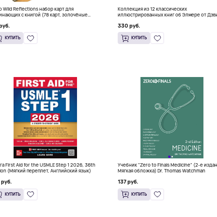
о Wild Reflections набор карт для
Коллекция из 12 классических
инающих с книгой (78 карт, золочёные
иллюстрированных книг об Элмере от Дэв
я)
Макки
руб.
330 руб.
КУПИТЬ
КУПИТЬ
га First Aid for the USMLE Step 1 2026, 36th
Учебник "Zero to Finals Medicine" (2-е изда
tion (Мягкий переплет, Английский язык)
Мягкая обложка) Dr. Thomas Watchman
 руб.
137 руб.
КУПИТЬ
КУПИТЬ