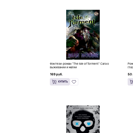
Фэнтези-роман "The Isle of Torment" Сага о
Ром
выживании и магии
гла
169 руб.
50 
КУПИТЬ