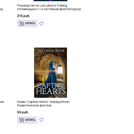
Руководство по Low Latency Trading,
ида
оптимизация C++ и системная архитектура для
HFT
315 руб.
КУПИТЬ
ние,
Роман "Captive Hearts" (Natasja Rose)
Романтическое фэнтези
55 руб.
КУПИТЬ