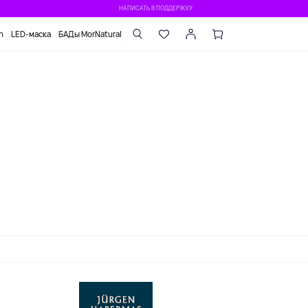
НАПИСАТЬ В ПОДДЕРЖКУ
n
LED-маска
БАДы MorNatural