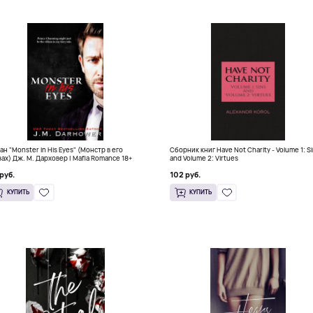
ан "Monster in His Eyes" (Монстр в его
Сборник книг Have Not Charity - Volume 1: S
зах) Дж. М. Дарховер | Mafia Romance 18+
and Volume 2: Virtues
руб.
102 руб.
КУПИТЬ
КУПИТЬ