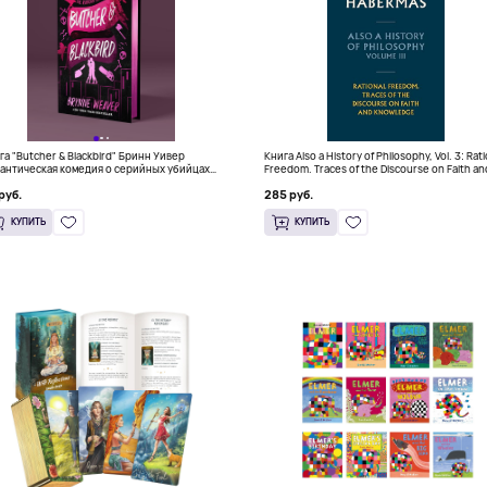
га "Butcher & Blackbird" Бринн Уивер
Книга Also a History of Philosophy, Vol. 3: Rat
антическая комедия о серийных убийцах
Freedom. Traces of the Discourse on Faith an
+)
Knowledge (Твердый переплет)
руб.
285 руб.
КУПИТЬ
КУПИТЬ