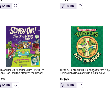
КУПИТЬ
КУПИТЬ
циальная кулинарная книга Скуби-Ду
Книга рецептов пиццы Teenage Mutant Ninj
ooby-Doo! and the Attack of the Scooby
Turtles Pizza Cookbook (На английском)
cks), Твердый переплет
 руб.
117 руб.
КУПИТЬ
КУПИТЬ