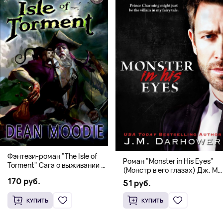
Фэнтези-роман "The Isle of
Роман "Monster in His Eyes"
Torment" Сага о выживании и
(Монстр в его глазах) Дж. М.
магии
Дарховер | Mafia Romance
170 руб.
51 руб.
18+
КУПИТЬ
КУПИТЬ