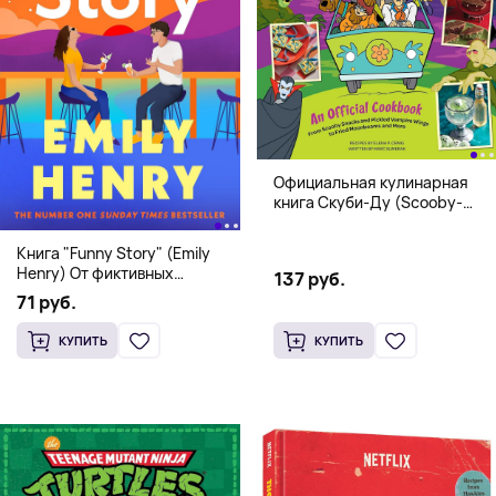
Официальная кулинарная
книга Скуби-Ду (Scooby-
Doo! and the Attack of the
Scooby Snacks), Твердый
Книга "Funny Story" (Emily
переплет
Henry) От фиктивных
137 руб.
свиданий к реальной любви
71 руб.
КУПИТЬ
КУПИТЬ