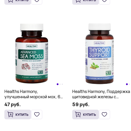
Healths Harmony,
Healths Harmony, Поддержка
улучшенный морской мох, 60
щитовидной железы с
капсул
натуральным йодом, 60
47 руб.
59 руб.
капсул
КУПИТЬ
КУПИТЬ