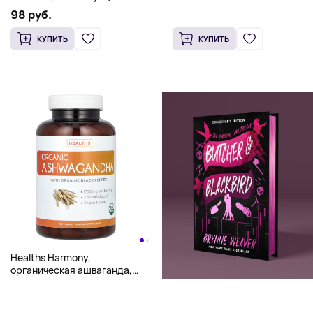
на капсулу)
98 руб.
КУПИТЬ
КУПИТЬ
Healths Harmony,
органическая ашваганда,
1350 мг, 120 таблеток (675 мг
в 1 таблетке)