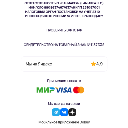
Спорт
ОТВЕТСТВЕННОСТЬЮ «ЛАНИАКЕЯ» (LANIAKEA LLC)
ИНН/КИО 9909637467/63746 КПП 231087001
Здоровье
НАЛОГОВЫЙ ОРГАН ПОСТАНОВКИ НА УЧЁТ 2310 —
Здоровье питомцев
ИНСПЕКЦИЯ ФНС РОССИИ № 2 ПО Г. КРАСНОДАРУ
Книги
Одежда и аксессуары
ПРОВЕРИТЬ В ФНС РФ
СВИДЕТЕЛЬСТВО НА ТОВАРНЫЙ ЗНАК №1137338
4,9
Мы на Яндекс
Принимаем к оплате
Мы всегда на связи
Мобильное приложение DoBuy