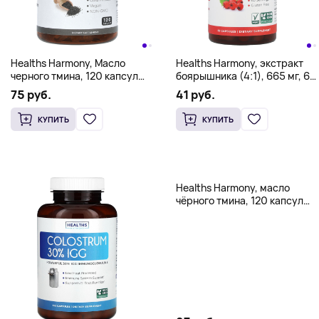
Healths Harmony, Масло
Healths Harmony, экстракт
черного тмина, 120 капсул
боярышника (4:1), 665 мг, 60
(500 мг на капсулу)
капсул
75 руб.
41 руб.
КУПИТЬ
КУПИТЬ
Healths Harmony, масло
чёрного тмина, 120 капсул
(500 мг в 1 капсуле)