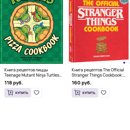
Книга рецептов The Official
Книга рецептов пиццы
Stranger Things Cookbook:
Teenage Mutant Ninja Turtles
Recipes from Hawkins and
Pizza Cookbook (На
160 руб.
118 руб.
Beyond (На английском)
английском)
КУПИТЬ
КУПИТЬ