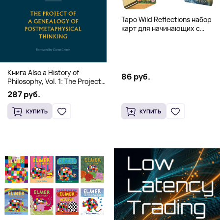
Таро Wild Reflections набор
карт для начинающих с
книгой (78 карт, золочёные
края)
Книга Also a History of
86 руб.
Philosophy, Vol. 1: The Project
of a Genealogy of
287 руб.
Postmetaphysical Thinking
(Твердый переплет)
КУПИТЬ
КУПИТЬ