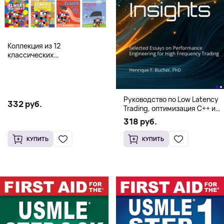
Коллекция из 12
классических
иллюстрированных книг об
Элмере от Дэвида Макки
Руководство по Low Latency
332 руб.
Trading, оптимизация C++ и
системная архитектура для
318 руб.
HFT
КУПИТЬ
КУПИТЬ