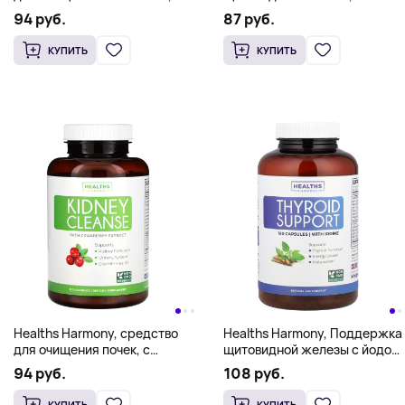
120 капсул
капсул
94 руб.
87 руб.
КУПИТЬ
КУПИТЬ
Healths Harmony, средство
Healths Harmony, Поддержка
для очищения почек, с
щитовидной железы с йодом,
экстрактом клюквы, 120
180 капсул
94 руб.
108 руб.
капсул
КУПИТЬ
КУПИТЬ