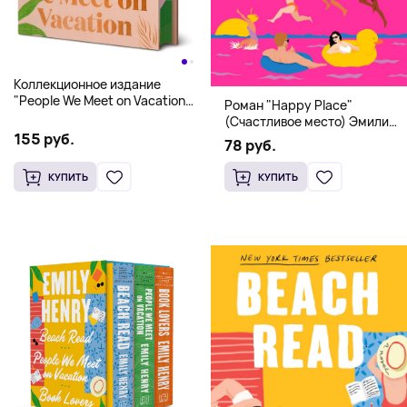
Коллекционное издание
"People We Meet on Vacation"
Роман "Happy Place"
(Эмили Генри) Deluxe
(Счастливое место) Эмили
Hardcover
155 руб.
Генри | Твердый переплет
78 руб.
КУПИТЬ
КУПИТЬ