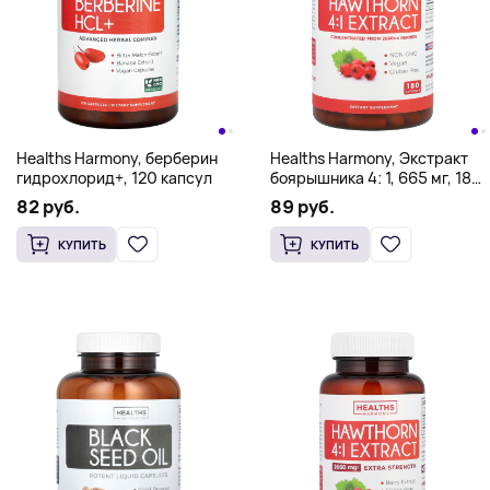
Healths Harmony, берберин
Healths Harmony, Экстракт
гидрохлорид+, 120 капсул
боярышника 4: 1, 665 мг, 180
капсул
82 руб.
89 руб.
КУПИТЬ
КУПИТЬ