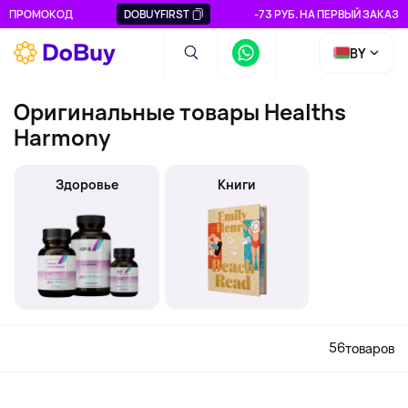
ПРОМОКОД
DOBUYFIRST
-73 РУБ. НА ПЕРВЫЙ ЗАКАЗ
BY
Оригинальные товары Healths
Harmony
Здоровье
Книги
56
товаров