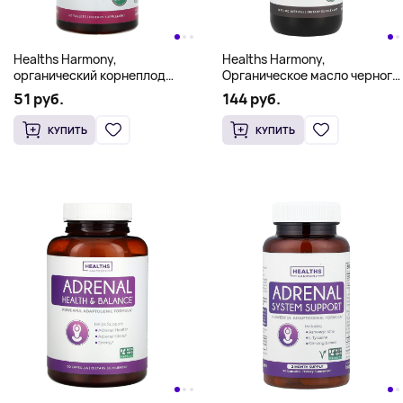
Healths Harmony,
Healths Harmony,
органический корнеплод
Органическое масло черного
свеклы с органическим
тмина, 473 мл (16 жидк.
51 руб.
144 руб.
черным перцем, 60 таблеток
Унций)
КУПИТЬ
КУПИТЬ