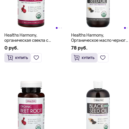
Healths Harmony,
Healths Harmony,
органическая свекла с
Органическое масло черного
органическим черным
тмина, 240 мл (8 жидк. унц.)
0 руб.
78 руб.
перцем, 30 таблеток
КУПИТЬ
КУПИТЬ