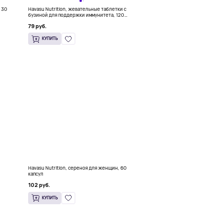
, 30
Havasu Nutrition, жевательные таблетки с
бузиной для поддержки иммунитета, 120
жевательных конфет
79 руб.
КУПИТЬ
Havasu Nutrition, сереноя для женщин, 60
капсул
102 руб.
КУПИТЬ