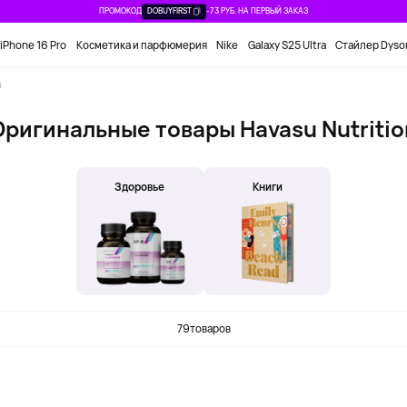
ПРОМОКОД
DOBUYFIRST
-73 РУБ. НА ПЕРВЫЙ ЗАКАЗ
iPhone 16 Pro
Косметика и парфюмерия
Nike
Galaxy S25 Ultra
Стайлер Dyso
n
Оригинальные товары Havasu Nutritio
Здоровье
Книги
79
товаров