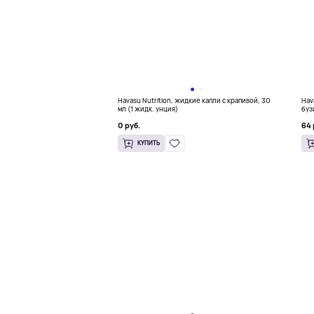
Havasu Nutrition, жидкие капли с крапивой, 30
Hav
мл (1 жидк. унция)
буз
0 руб.
64 
КУПИТЬ