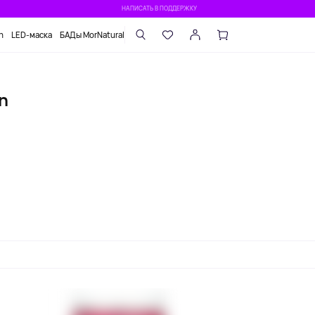
НАПИСАТЬ В ПОДДЕРЖКУ
n
LED-маска
БАДы MorNatural
n