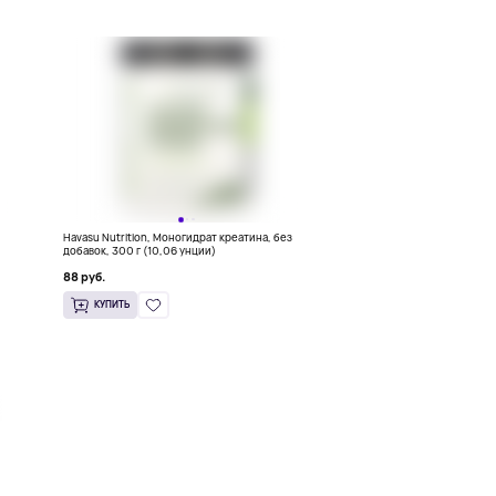
н
Havasu Nutrition, Моногидрат креатина, без
добавок, 300 г (10,06 унции)
88 руб.
КУПИТЬ