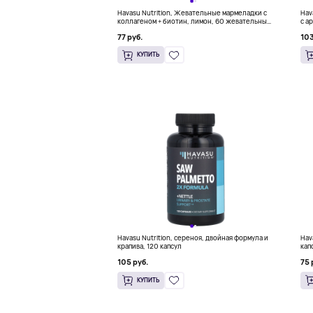
Havasu Nutrition, Жевательные мармеладки с
Hav
коллагеном + биотин, лимон, 60 жевательных
с а
таблеток
77 руб.
103
КУПИТЬ
Havasu Nutrition, сереноя, двойная формула и
Hav
крапива, 120 капсул
кап
105 руб.
75 
КУПИТЬ