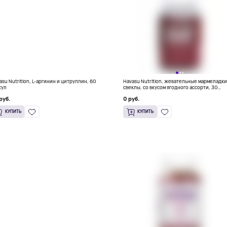
asu Nutrition, L-аргинин и цитруллин, 60
Havasu Nutrition, жевательные мармеладки
сул
свеклы, со вкусом ягодного ассорти, 30
жевательных конфет
руб.
0 руб.
КУПИТЬ
КУПИТЬ