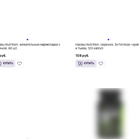
asu Nutrition, жевательные мармеладки с
Havasu Nutrition, сереноя, 3x Formula + кра
иной, 60 шт.
и тыква, 120 капсул
руб.
108 руб.
КУПИТЬ
КУПИТЬ