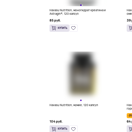
Havasu Nutrition, моногидрат креатина и
Hav
Astragin®, 120 капсул
оме
60 
85 руб.
39 
КУПИТЬ
Havasu Nutrition, мумие, 120 капсул
Hav
гор
таб
-2
104 руб.
64 
КУПИТЬ