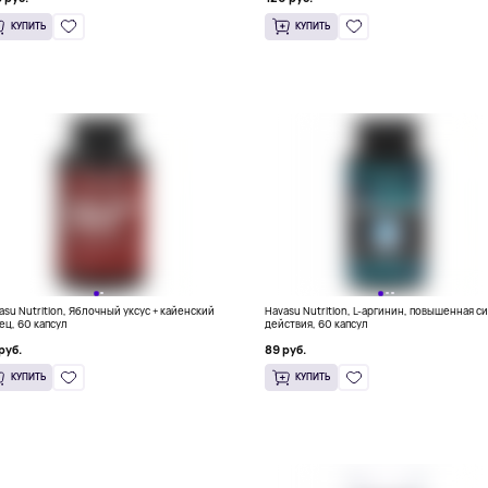
КУПИТЬ
КУПИТЬ
asu Nutrition, Яблочный уксус + кайенский
Havasu Nutrition, L-аргинин, повышенная с
ец, 60 капсул
действия, 60 капсул
руб.
89 руб.
КУПИТЬ
КУПИТЬ