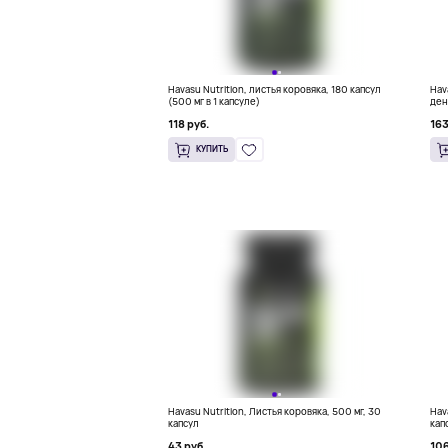
Havasu Nutrition, листья коровяка, 180 капсул
Hav
(500 мг в 1 капсуле)
ден
118 руб.
163
КУПИТЬ
Havasu Nutrition, Листья коровяка, 500 мг, 30
Hav
капсул
кап
43 руб.
106