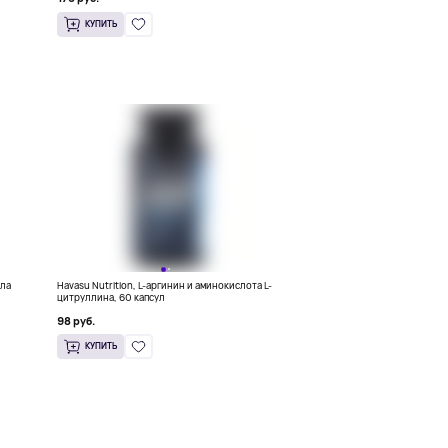
КУПИТЬ
ила
Havasu Nutrition, L-аргинин и аминокислота L-
цитруллина, 60 капсул
98 руб.
КУПИТЬ