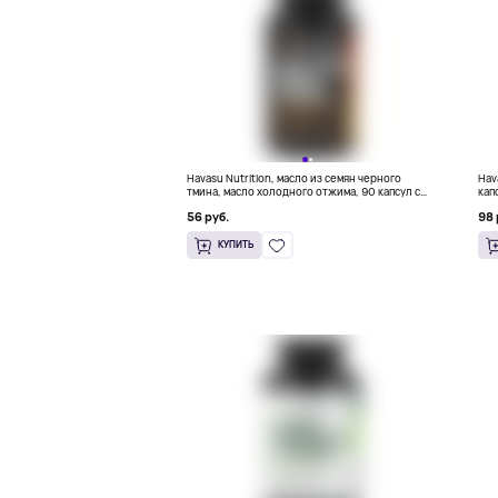
Havasu Nutrition, масло из семян черного
Hav
тмина, масло холодного отжима, 90 капсул с
кап
жидкостью (500 мг в 1 капсуле)
56 руб.
98 
КУПИТЬ