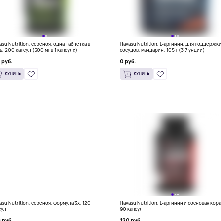
asu Nutrition, сереноя, одна таблетка в
Havasu Nutrition, L-аргинин, для поддержк
ь, 200 капсул (500 мг в 1 капсуле)
сосудов, мандарин, 105 г (3,7 унции)
 руб.
0 руб.
КУПИТЬ
КУПИТЬ
asu Nutrition, сереноя, формула 3x, 120
Havasu Nutrition, L-аргинин и сосновая кора
сул
90 капсул
 руб.
120 руб.