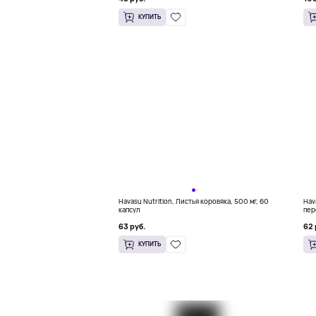
КУПИТЬ
Havasu Nutrition, Листья коровяка, 500 мг, 60
Hav
капсул
пер
63 руб.
62 
КУПИТЬ