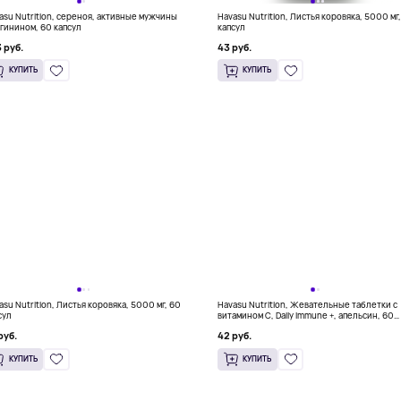
asu Nutrition, сереноя, активные мужчины
Havasu Nutrition, Листья коровяка, 5000 мг
ргинином, 60 капсул
капсул
 руб.
43 руб.
КУПИТЬ
КУПИТЬ
asu Nutrition, Листья коровяка, 5000 мг, 60
Havasu Nutrition, Жевательные таблетки с
сул
витамином C, Daily Immune +, апельсин, 60
жевательных таблеток
руб.
42 руб.
КУПИТЬ
КУПИТЬ