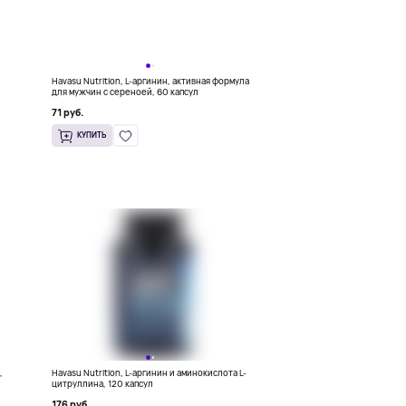
и
Havasu Nutrition, L-аргинин, активная формула
для мужчин с сереноей, 60 капсул
71 руб.
КУПИТЬ
,
Havasu Nutrition, L-аргинин и аминокислота L-
цитруллина, 120 капсул
176 руб.