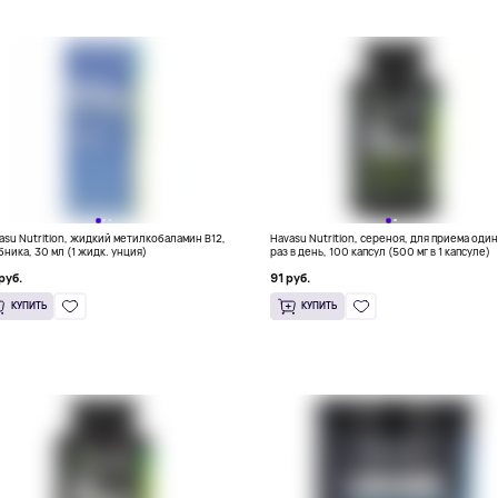
asu Nutrition, жидкий метилкобаламин B12,
Havasu Nutrition, сереноя, для приема оди
бника, 30 мл (1 жидк. унция)
раз в день, 100 капсул (500 мг в 1 капсуле)
руб.
91 руб.
КУПИТЬ
КУПИТЬ