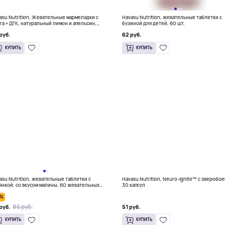
asu Nutrition, Жевательные мармеладки с
Havasu Nutrition, жевательные таблетки с
га + ДГК, натуральный лимон и апельсин,
бузиной для детей, 60 шт.
вегетарианских жевательных таблеток
руб.
62 руб.
КУПИТЬ
КУПИТЬ
asu Nutrition, жевательные таблетки с
Havasu Nutrition, Neuro-Ignite™ с зверобое
янкой, со вкусом малины, 60 жевательных
30 капсул
леток
5%
85 руб.
руб.
51 руб.
КУПИТЬ
КУПИТЬ