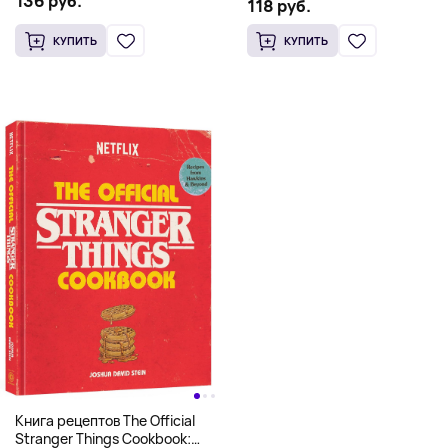
136 руб.
Scooby Snacks), Твердый
118 руб.
английском)
переплет
КУПИТЬ
КУПИТЬ
Книга рецептов The Official
Stranger Things Cookbook: