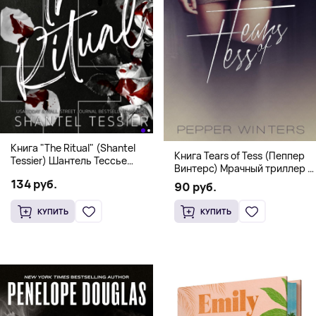
Книга "The Ritual" (Shantel
Книга Tears of Tess (Пеппер
Tessier) Шантель Тессье
Винтерс) Мрачный триллер о
Экстремальный дарк-
выживании и страсти (18+)
134 руб.
романс бестселлер (18+)
90 руб.
КУПИТЬ
КУПИТЬ