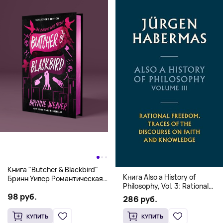
Книга "Butcher & Blackbird"
Книга Also a History of
Бринн Уивер Романтическая
Philosophy, Vol. 3: Rational
комедия о серийных убийцах
Freedom. Traces of the
98 руб.
(18+)
286 руб.
Discourse on Faith and
Knowledge (Твердый
КУПИТЬ
КУПИТЬ
переплет)