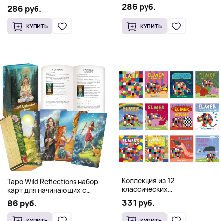
Occidental Constellation of
286 руб.
Postmetaphysical Thinking
286 руб.
Faith and Knowledge
(Твердый переплет)
(Твердый переплет)
КУПИТЬ
КУПИТЬ
Коллекция из 12
Таро Wild Reflections набор
классических
карт для начинающих с
иллюстрированных книг об
книгой (78 карт, золочёные
331 руб.
86 руб.
Элмере от Дэвида Макки
края)
КУПИТЬ
КУПИТЬ