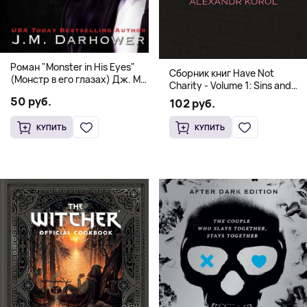
Роман "Monster in His Eyes"
Сборник книг Have Not
(Монстр в его глазах) Дж. М.
Charity - Volume 1: Sins and
Дарховер | Mafia Romance
Volume 2: Virtues
50 руб.
102 руб.
18+
КУПИТЬ
КУПИТЬ