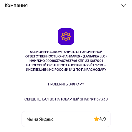
Косметика и уход
Компания
Как заказать
Активный отдых
Оплата
О сервисе
Планшеты
Доставка
Контакты
Игровые консоли
Гарантия
Камеры
Возврат
TV и мультимедиа
Музыка и звук
АКЦИОНЕРНАЯ КОМПАНИЯ С ОГРАНИЧЕННОЙ
Спорт
ОТВЕТСТВЕННОСТЬЮ «ЛАНИАКЕЯ» (LANIAKEA LLC)
ИНН/КИО 9909637467/63746 КПП 231087001
Здоровье
НАЛОГОВЫЙ ОРГАН ПОСТАНОВКИ НА УЧЁТ 2310 —
Здоровье питомцев
ИНСПЕКЦИЯ ФНС РОССИИ № 2 ПО Г. КРАСНОДАРУ
Книги
Одежда и аксессуары
ПРОВЕРИТЬ В ФНС РФ
СВИДЕТЕЛЬСТВО НА ТОВАРНЫЙ ЗНАК №1137338
4,9
Мы на Яндекс