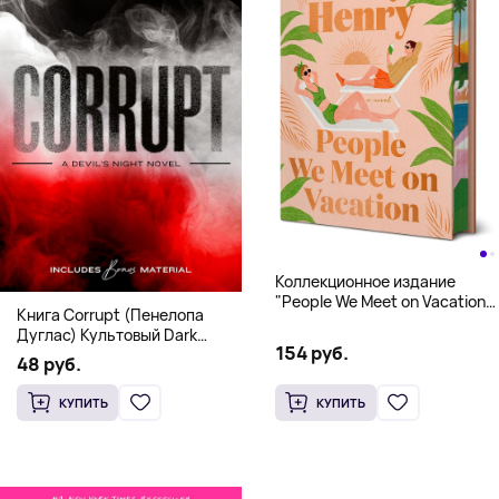
Коллекционное издание
"People We Meet on Vacation"
Книга Corrupt (Пенелопа
(Эмили Генри) Deluxe
Дуглас) Культовый Dark
Hardcover
154 руб.
Romance бестселлер (18+)
48 руб.
КУПИТЬ
КУПИТЬ