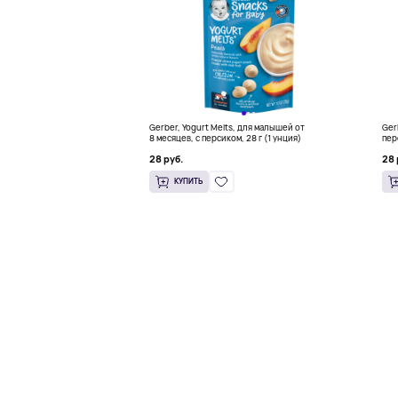
Gerber, Yogurt Melts, для малышей от
Ger
8 месяцев, с персиком, 28 г (1 унция)
пер
28 руб.
28 
КУПИТЬ