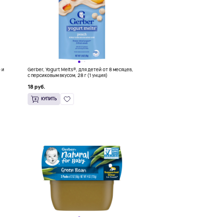
о и
Gerber, Yogurt Melts®, для детей от 8 месяцев,
с персиковым вкусом, 28 г (1 унция)
18 руб.
КУПИТЬ