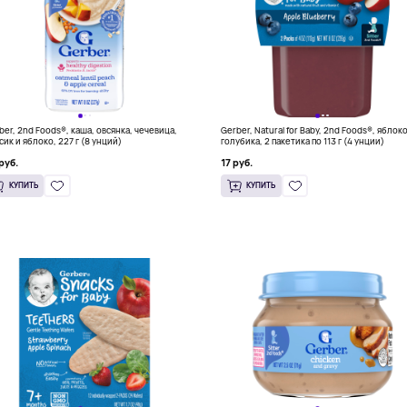
ber, 2nd Foods®, каша, овсянка, чечевица,
Gerber, Natural for Baby, 2nd Foods®, яблок
сик и яблоко, 227 г (8 унций)
голубика, 2 пакетика по 113 г (4 унции)
руб.
17 руб.
КУПИТЬ
КУПИТЬ