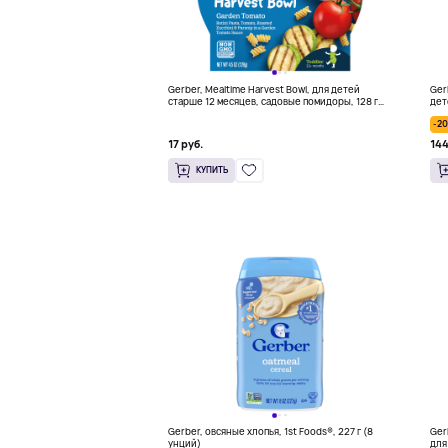
Gerber, Mealtime Harvest Bowl, для детей
Ger
старше 12 месяцев, садовые помидоры, 128 г
дет
(4,5 унции)
(99 
-2
17 руб.
144
КУПИТЬ
Gerber, овсяные хлопья, 1st Foods®, 227 г (8
Ger
унций)
для