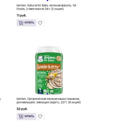
Gerber, Natural for Baby, зеленая фасоль, 1st
Foods, 2 пакетика по 56 г (2 унции)
11 руб.
КУПИТЬ
д
Gerber, Органическая овсяная каша с бананом,
для малышей, умеющих сидеть, 227 г (8 унций)
32 руб.
КУПИТЬ