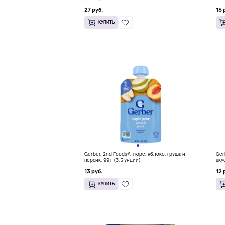
г (
27 руб.
15 
КУПИТЬ
Gerber, 2nd Foods®, пюре, яблоко, груша и
Ger
персик, 99 г (3,5 унции)
вку
99 
13 руб.
12 
КУПИТЬ