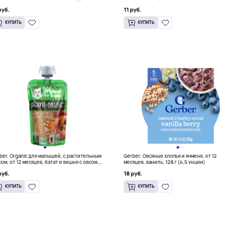
1,48 унции)
руб.
11 руб.
КУПИТЬ
КУПИТЬ
ber, Organic для малышей, с растительным
Gerber, Овсяные хлопья и ячменя, от 12
сом, от 12 месяцев, батат и вишня с овсом,
месяцев, ваниль, 128 г (4,5 унции)
г (3,5 унции)
руб.
18 руб.
КУПИТЬ
КУПИТЬ