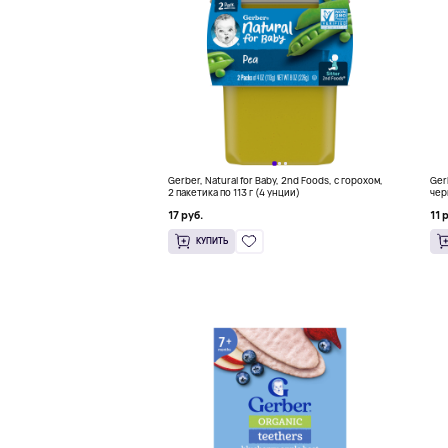
Gerber, Natural for Baby, 2nd Foods, с горохом,
Ger
2 пакетика по 113 г (4 унции)
чер
17 руб.
11 
КУПИТЬ