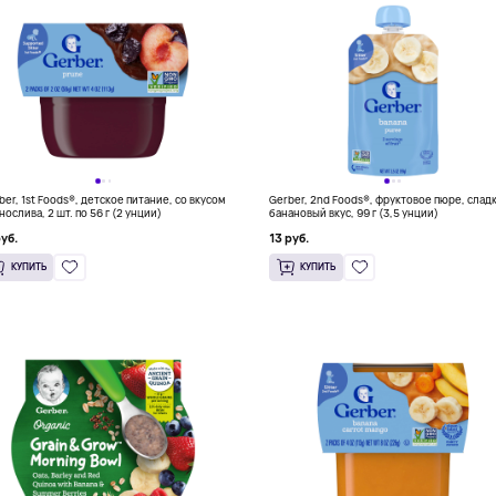
ber, 1st Foods®, детское питание, со вкусом
Gerber, 2nd Foods®, фруктовое пюре, слад
нослива, 2 шт. по 56 г (2 унции)
банановый вкус, 99 г (3,5 унции)
руб.
13 руб.
КУПИТЬ
КУПИТЬ