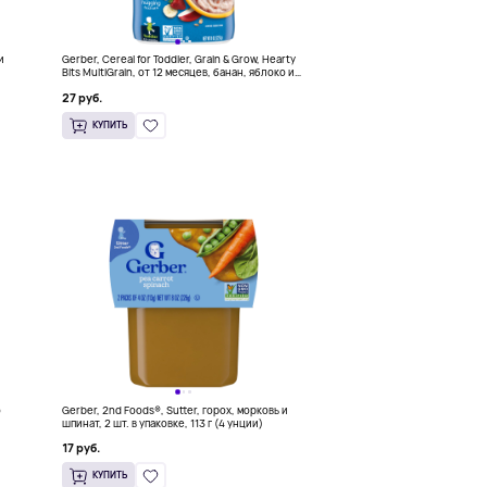
и
Gerber, Cereal for Toddler, Grain & Grow, Hearty
Bits MultiGrain, от 12 месяцев, банан, яблоко и
клубника, 227 г (8 унций)
27 руб.
КУПИТЬ
о
Gerber, 2nd Foods®, Sutter, горох, морковь и
шпинат, 2 шт. в упаковке, 113 г (4 унции)
17 руб.
КУПИТЬ