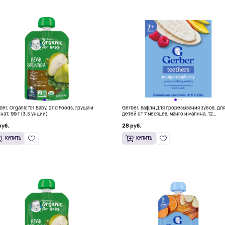
ber, Organic for Baby, 2nd Foods, груша и
Gerber, вафли для прорезывания зубов, дл
нат, 99 г (3,5 унции)
детей от 7 месяцев, манго и малина, 12
пакетиков в индивидуальной упаковке по 2
руб.
28 руб.
пакетика по 4 г (0,14 унции)
КУПИТЬ
КУПИТЬ