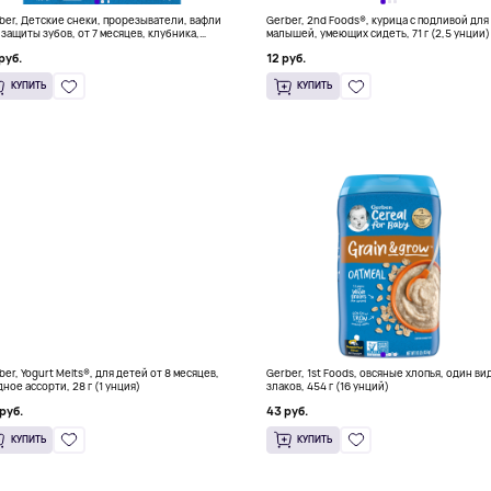
ber, Детские снеки, прорезыватели, вафли
Gerber, 2nd Foods®, курица с подливой для
 защиты зубов, от 7 месяцев, клубника,
малышей, умеющих сидеть, 71 г (2,5 унции)
око и шпинат, 12 пакетиков по 2 шт. В
руб.
12 руб.
ивидуальной упаковке, по 2 вафли
КУПИТЬ
КУПИТЬ
ber, Yogurt Melts®, для детей от 8 месяцев,
Gerber, 1st Foods, овсяные хлопья, один ви
дное ассорти, 28 г (1 унция)
злаков, 454 г (16 унций)
руб.
43 руб.
КУПИТЬ
КУПИТЬ