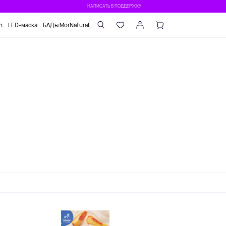
НАПИСАТЬ В ПОДДЕРЖКУ
n
LED-маска
БАДы MorNatural