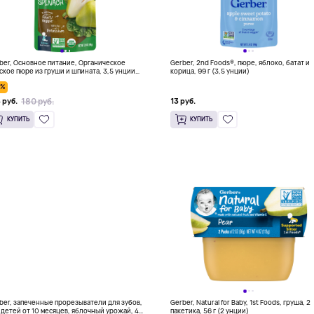
ber, Основное питание, Органическое
Gerber, 2nd Foods®, пюре, яблоко, батат и
ское пюре из груши и шпината, 3,5 унции
корица, 99 г (3,5 унции)
г)
0%
180 руб.
 руб.
13 руб.
КУПИТЬ
КУПИТЬ
ber, запеченные прорезыватели для зубов,
Gerber, Natural for Baby, 1st Foods, груша, 2
 детей от 10 месяцев, яблочный урожай, 42
пакетика, 56 г (2 унции)