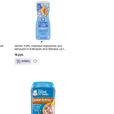
кий
Gerber, Puffs, злаковые подушечки, для
малышей от 8 месяцев, вкус персика, 42 г
(1,48 унции)
16 руб.
КУПИТЬ