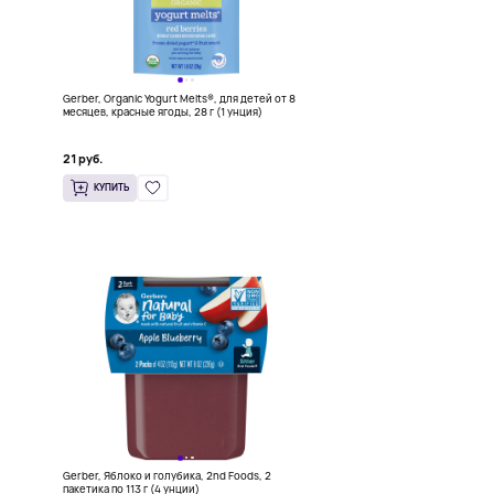
Gerber, Organic Yogurt Melts®, для детей от 8
месяцев, красные ягоды, 28 г (1 унция)
21 руб.
КУПИТЬ
Gerber, Яблоко и голубика, 2nd Foods, 2
пакетика по 113 г (4 унции)