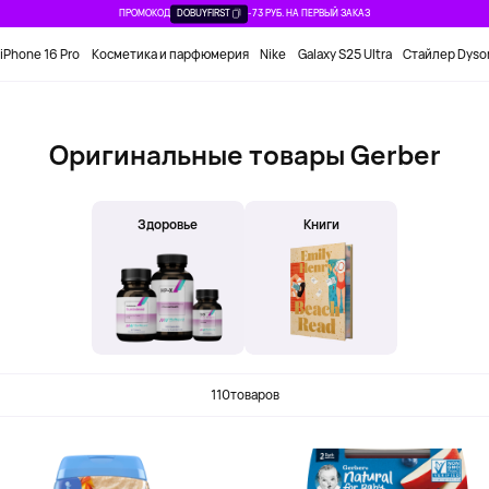
ПРОМОКОД
DOBUYFIRST
-73 РУБ. НА ПЕРВЫЙ ЗАКАЗ
iPhone 16 Pro
Косметика и парфюмерия
Nike
Galaxy S25 Ultra
Стайлер Dyso
Оригинальные товары Gerber
Здоровье
Книги
110
товаров