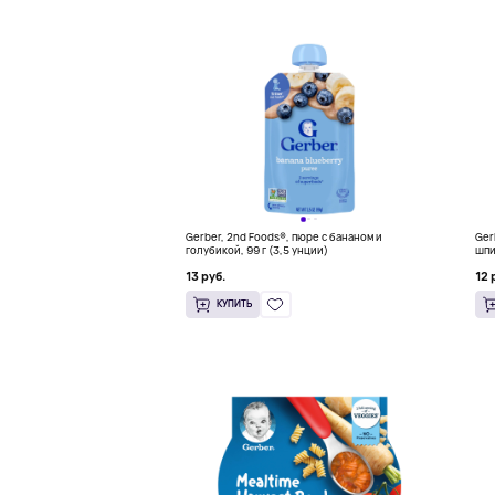
Gerber, 2nd Foods®, пюре с бананом и
Ger
голубикой, 99 г (3,5 унции)
шпи
13 руб.
12 
КУПИТЬ