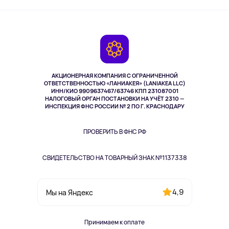
Активный отдых
Оплата
О сервисе
Планшеты
Доставка
Контакты
Игровые консоли
Гарантия
Камеры
Возврат
TV и мультимедиа
Музыка и звук
АКЦИОНЕРНАЯ КОМПАНИЯ С ОГРАНИЧЕННОЙ
Спорт
ОТВЕТСТВЕННОСТЬЮ «ЛАНИАКЕЯ» (LANIAKEA LLC)
ИНН/КИО 9909637467/63746 КПП 231087001
Здоровье
НАЛОГОВЫЙ ОРГАН ПОСТАНОВКИ НА УЧЁТ 2310 —
Здоровье питомцев
ИНСПЕКЦИЯ ФНС РОССИИ № 2 ПО Г. КРАСНОДАРУ
Книги
Одежда и аксессуары
ПРОВЕРИТЬ В ФНС РФ
СВИДЕТЕЛЬСТВО НА ТОВАРНЫЙ ЗНАК №1137338
4,9
Мы на Яндекс
Принимаем к оплате