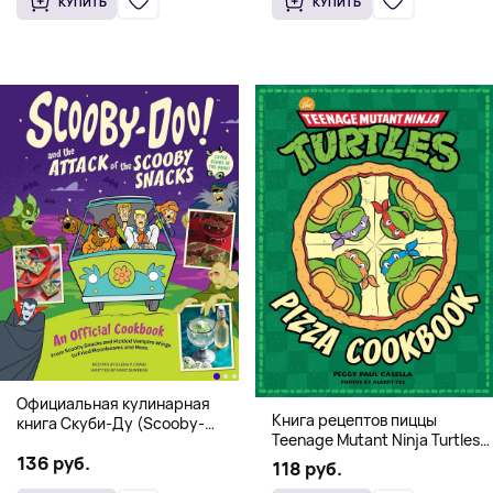
КУПИТЬ
КУПИТЬ
Официальная кулинарная
Книга рецептов пиццы
книга Скуби-Ду (Scooby-
Teenage Mutant Ninja Turtles
Doo! and the Attack of the
Pizza Cookbook (На
136 руб.
Scooby Snacks), Твердый
118 руб.
английском)
переплет