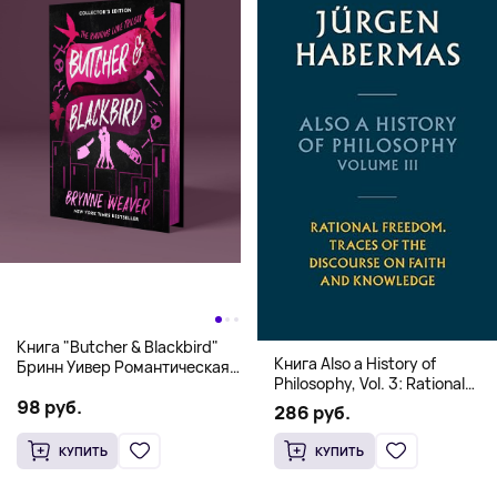
Книга "Butcher & Blackbird"
Книга Also a History of
Бринн Уивер Романтическая
Philosophy, Vol. 3: Rational
комедия о серийных убийцах
Freedom. Traces of the
98 руб.
(18+)
286 руб.
Discourse on Faith and
Knowledge (Твердый
КУПИТЬ
КУПИТЬ
переплет)