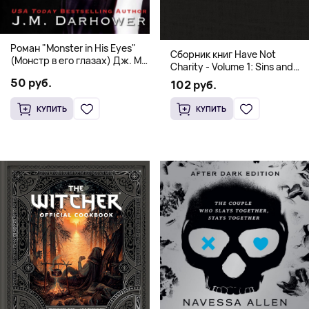
Роман "Monster in His Eyes"
Сборник книг Have Not
(Монстр в его глазах) Дж. М.
Charity - Volume 1: Sins and
Дарховер | Mafia Romance
Volume 2: Virtues
50 руб.
102 руб.
18+
КУПИТЬ
КУПИТЬ