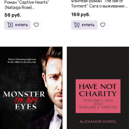
Фэнтези-роман "The Isle of
Роман "Captive Hearts"
Torment" Сага о выживании и
(Natasja Rose)
магии
Романтическое фэнтези
169 руб.
56 руб.
КУПИТЬ
КУПИТЬ