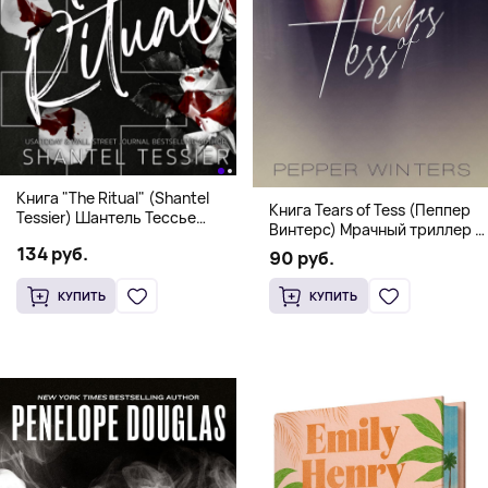
Книга "The Ritual" (Shantel
Книга Tears of Tess (Пеппер
Tessier) Шантель Тессье
Винтерс) Мрачный триллер о
Экстремальный дарк-
выживании и страсти (18+)
134 руб.
романс бестселлер (18+)
90 руб.
КУПИТЬ
КУПИТЬ