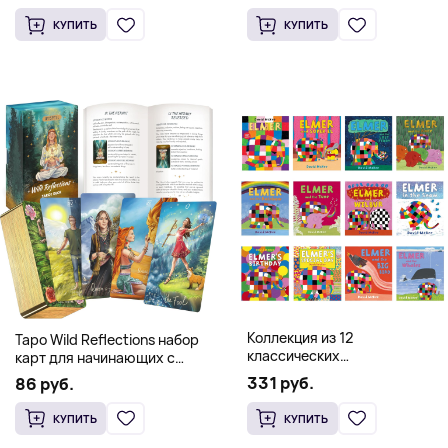
(Твердый переплет)
(Твердый переплет)
КУПИТЬ
КУПИТЬ
Коллекция из 12
Таро Wild Reflections набор
классических
карт для начинающих с
иллюстрированных книг об
книгой (78 карт, золочёные
331 руб.
86 руб.
Элмере от Дэвида Макки
края)
КУПИТЬ
КУПИТЬ