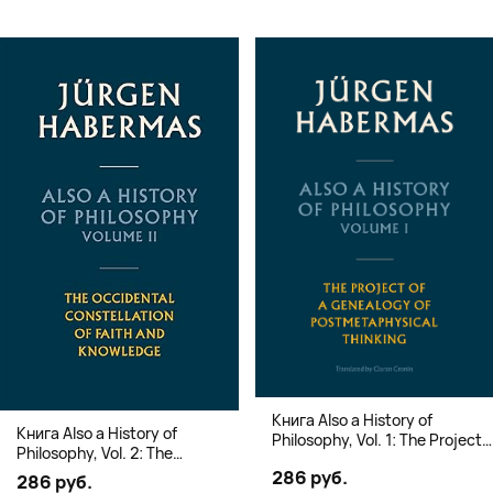
Книга Also a History of
Книга Also a History of
Philosophy, Vol. 1: The Project
Philosophy, Vol. 2: The
of a Genealogy of
Occidental Constellation of
286 руб.
Postmetaphysical Thinking
286 руб.
Faith and Knowledge