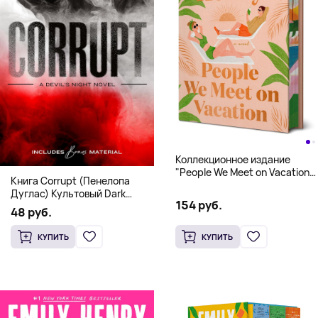
Коллекционное издание
"People We Meet on Vacation"
Книга Corrupt (Пенелопа
(Эмили Генри) Deluxe
Дуглас) Культовый Dark
Hardcover
154 руб.
Romance бестселлер (18+)
48 руб.
КУПИТЬ
КУПИТЬ