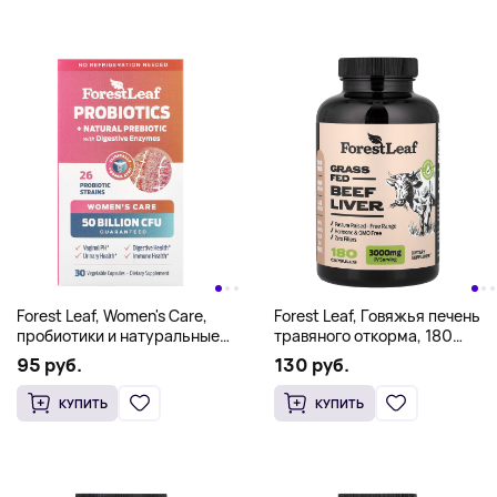
Forest Leaf, Women's Care,
Forest Leaf, Говяжья печень
пробиотики и натуральные
травяного откорма, 180
пребиотики с
капсул (750 мг на капсулу)
95 руб.
130 руб.
пищеварительными
ферментами, 30
КУПИТЬ
КУПИТЬ
растительных капсул