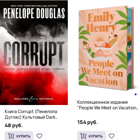
Коллекционное издание
"People We Meet on Vacation"
Книга Corrupt (Пенелопа
(Эмили Генри) Deluxe
Дуглас) Культовый Dark
Hardcover
154 руб.
Romance бестселлер (18+)
48 руб.
КУПИТЬ
КУПИТЬ