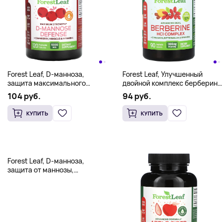
Forest Leaf, D-манноза,
Forest Leaf, Улучшенный
защита максимального
двойной комплекс берберина
действия, 1000 мг, 120
гидрохлорида + корица,
104 руб.
94 руб.
вегетарианских капсул (500
горькая дыня и джимнема,
мг в 1 капсуле)
90 растительных капсул
КУПИТЬ
КУПИТЬ
Forest Leaf, D-манноза,
защита от маннозы,
максимальная сила
действия, 120
вегетарианских капсул