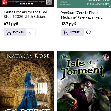
Книга First Aid for the USMLE
Учебник "Zero to Finals
Step 1 2026, 36th Edition
Medicine" (2-е издание,
(Мягкий переплет,
Мягкая обложка) Dr. Thomas
471 руб.
137 руб.
Английский язык)
Watchman
КУПИТЬ
КУПИТЬ