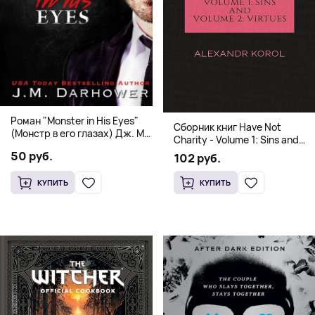
Роман "Monster in His Eyes"
Сборник книг Have Not
(Монстр в его глазах) Дж. М.
Charity - Volume 1: Sins and
Дарховер | Mafia Romance
Volume 2: Virtues
50 руб.
102 руб.
18+
КУПИТЬ
КУПИТЬ