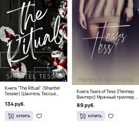
Книга "The Ritual" (Shantel
Книга Tears of Tess (Пеппер
Tessier) Шантель Тессье
Винтерс) Мрачный триллер о
Экстремальный дарк-
выживании и страсти (18+)
134 руб.
романс бестселлер (18+)
89 руб.
КУПИТЬ
КУПИТЬ