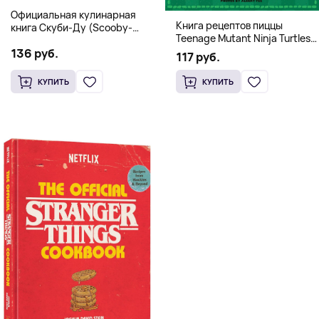
Официальная кулинарная
Книга рецептов пиццы
книга Скуби-Ду (Scooby-
Teenage Mutant Ninja Turtles
Doo! and the Attack of the
Pizza Cookbook (На
136 руб.
Scooby Snacks), Твердый
117 руб.
английском)
переплет
КУПИТЬ
КУПИТЬ