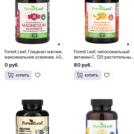
Forest Leaf, Глицинат магния,
Forest Leaf, липосомальный
максимальное усвоение, 400
витамин C, 120 растительных
мг, 90 растительных капсул
капсул
0 руб.
80 руб.
(133,3 мг на капсулу)
КУПИТЬ
КУПИТЬ