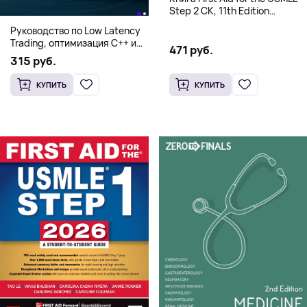
Step 2 CK, 11th Edition
(Мягкий переплет,
Руководство по Low Latency
Английский язык)
Trading, оптимизация C++ и
471 руб.
системная архитектура для
315 руб.
HFT
КУПИТЬ
КУПИТЬ