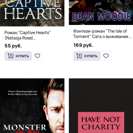
Фэнтези-роман "The Isle of
Роман "Captive Hearts"
Torment" Сага о выживании и
(Natasja Rose)
магии
Романтическое фэнтези
169 руб.
55 руб.
КУПИТЬ
КУПИТЬ