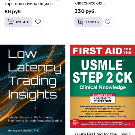
классических
карт для начинающих с
иллюстрированных книг об
книгой (78 карт, золочёные
330 руб.
86 руб.
Элмере от Дэвида Макки
края)
КУПИТЬ
КУПИТЬ
Книга First Aid for the USMLE