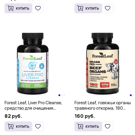
КУПИТЬ
КУПИТЬ
Forest Leaf, Liver Pro Cleanse,
Forest Leaf, говяжьи органы
средство для очищения
травяного откорма, 180
печени, 60 растительных
капсул
82 руб.
160 руб.
капсул
КУПИТЬ
КУПИТЬ