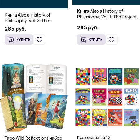
Книга Also a History of
Книга Also a History of
Philosophy, Vol. 1: The Project
Philosophy, Vol. 2: The
of a Genealogy of
Occidental Constellation of
285 руб.
Postmetaphysical Thinking
285 руб.
Faith and Knowledge
(Твердый переплет)
(Твердый переплет)
КУПИТЬ
КУПИТЬ
Коллекция из 12
Таро Wild Reflections набор