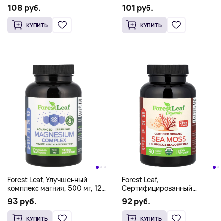
пищеварительными
органическая свекла, имбирь
108 руб.
101 руб.
ферментами, максимальная
и виноградные косточки, 120
эффективность, 30
растительных капсул
КУПИТЬ
КУПИТЬ
вегетарианских капсул
Forest Leaf, Улучшенный
Forest Leaf,
комплекс магния, 500 мг, 120
Сертифицированный
растительных капсул
органический морской мох,
93 руб.
92 руб.
лопух и лопух, 90
растительных капсул
КУПИТЬ
КУПИТЬ