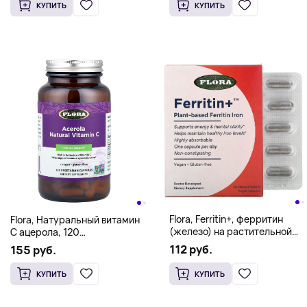
лигнана 3, 6, 9, 500 мл (17
КУПИТЬ
КУПИТЬ
жидк. унций)
Flora, Ferritin+, ферритин
Flora, Натуральный витамин
(железо) на растительной
C ацерола, 120
основе, 30 веганских капсул
вегетарианских капсул
112 руб.
155 руб.
с отсроченным
высвобождением
КУПИТЬ
КУПИТЬ