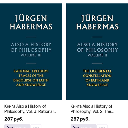
Книга Also a History of
Книга Also a History of
Philosophy, Vol. 3: Rational
Philosophy, Vol. 2: The
Freedom. Traces of the
Occidental Constellation of
287 руб.
287 руб.
Discourse on Faith and
Faith and Knowledge
Knowledge (Твердый
(Твердый переплет)