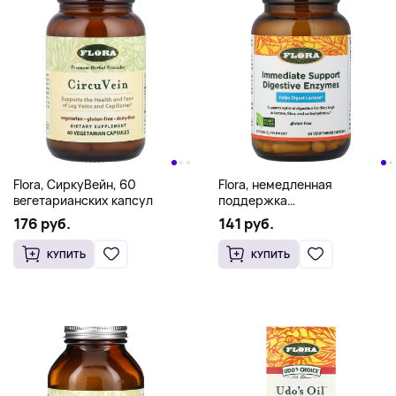
Flora, СиркуВейн, 60
Flora, немедленная
вегетарианских капсул
поддержка
пищеварительных
176 руб.
141 руб.
ферментов, 60
вегетарианских капсул
КУПИТЬ
КУПИТЬ