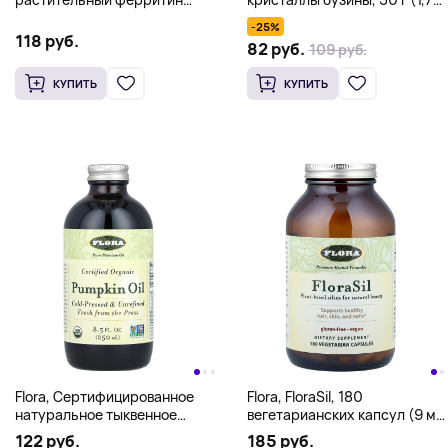
(железо), 30 веганских
унции)
-25%
капсул с отсроченным
118 руб.
82 руб.
109 руб.
высвобождением (20 мг в
1 капсуле)
КУПИТЬ
КУПИТЬ
Flora, Сертифицированное
Flora, FloraSil, 180
натуральное тыквенное
вегетарианских капсул (9 мг
масло, 8.5 жидких унций
в 1 капсуле)
122 руб.
185 руб.