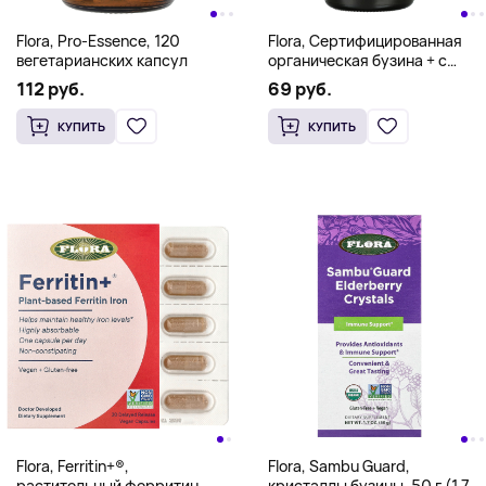
Flora, Pro-Essence, 120
Flora, Сертифицированная
вегетарианских капсул
органическая бузина + с
эхинацеей, поддержка
112 руб.
69 руб.
иммунитета, 250 мл (8,5
жидк. унц.)
КУПИТЬ
КУПИТЬ
Flora, Ferritin+®,
Flora, Sambu Guard,
растительный ферритин
кристаллы бузины, 50 г (1,7