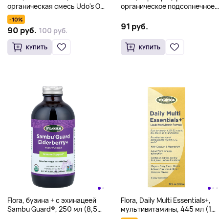
органическая смесь Udo's Oil
органическое подсолнечное
3, 6, 9, с высоким
масло, 500 мл
-10%
содержанием лигнана, 250
(17 жидк. унции)
91 руб.
90 руб.
100 руб.
мл (8,5 жидк. унции)
КУПИТЬ
КУПИТЬ
Flora, бузина + с эхинацеей
Flora, Daily Multi Essentials+,
Sambu Guard®, 250 мл (8,5
мультивитамины, 445 мл (15
жидк. унции)
жидк. унций)