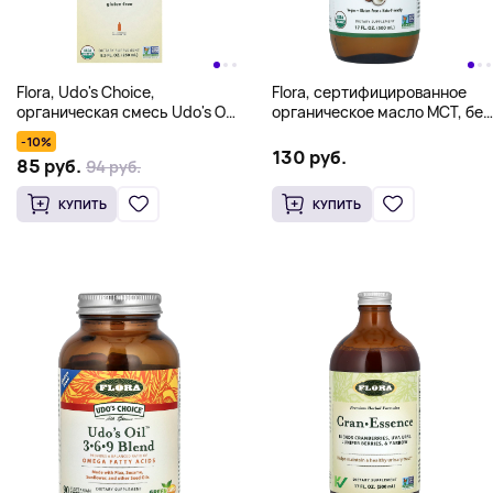
Flora, Udo's Choice,
Flora, сертифицированное
органическая смесь Udo's Oil
органическое масло MCT, без
3,6,9, 250 мл (8,5 жидк.
добавок, 14 г, 500 мл (17
-10%
унции)
жидк. унций)
130 руб.
85 руб.
94 руб.
КУПИТЬ
КУПИТЬ