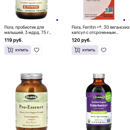
Flora, пробиотик для
Flora, Ferritin +®, 30 веганских
малышей, 3 мдрд, 75 г
капсул с отсроченным
(2,64 унции)
высвобождением (20 мг в 1
119 руб.
120 руб.
капсуле)
КУПИТЬ
КУПИТЬ