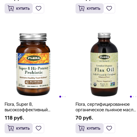
(250 мл)
КУПИТЬ
КУПИТЬ
Flora, Super 8,
Flora, сертифицированное
высокоэффективный
органическое льняное масло,
пробиотик, 42 млрд клеток,
250 мл (8,5 жидк. унции)
118 руб.
70 руб.
30 капсул
КУПИТЬ
КУПИТЬ