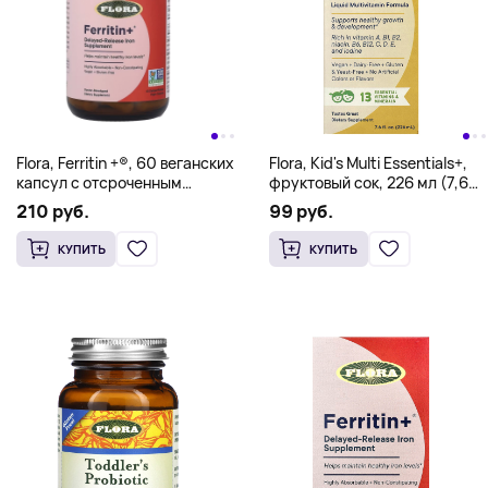
Flora, Ferritin +®, 60 веганских
Flora, Kid's Multi Essentials+,
капсул с отсроченным
фруктовый сок, 226 мл (7,6
высвобождением (20 мг в 1
жидк. унции)
210 руб.
99 руб.
капсуле)
КУПИТЬ
КУПИТЬ