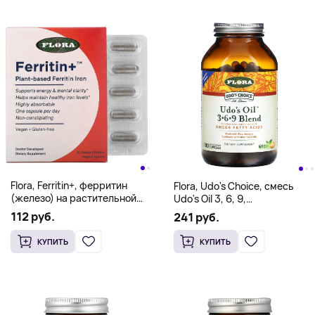
Flora, Ferritin+, ферритин
Flora, Udo's Choice, смесь
(железо) на растительной
Udo's Oil 3, 6, 9,
основе, 30 веганских капсул
180 вегетарианских капсул
112 руб.
241 руб.
с отсроченным
высвобождением
КУПИТЬ
КУПИТЬ