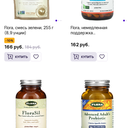
Flora, смесь зелени, 255 г
Flora, немедленная
(8,9 унции)
поддержка
пищеварительных
-10%
ферментов, 90
162 руб.
166 руб.
184 руб.
вегетарианских капсул
КУПИТЬ
КУПИТЬ