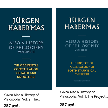
Книга Also a History of
Книга Also a History of
Philosophy, Vol. 1: The Project
Philosophy, Vol. 2: The
of a Genealogy of
Occidental Constellation of
287 руб.
Postmetaphysical Thinking
287 руб.
Faith and Knowledge