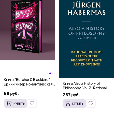
Книга "Butcher & Blackbird"
Книга Also a History of
Бринн Уивер Романтическая
Philosophy, Vol. 3: Rational
комедия о серийных убийцах
Freedom. Traces of the
98 руб.
(18+)
287 руб.
Discourse on Faith and
Knowledge (Твердый
КУПИТЬ
КУПИТЬ
переплет)