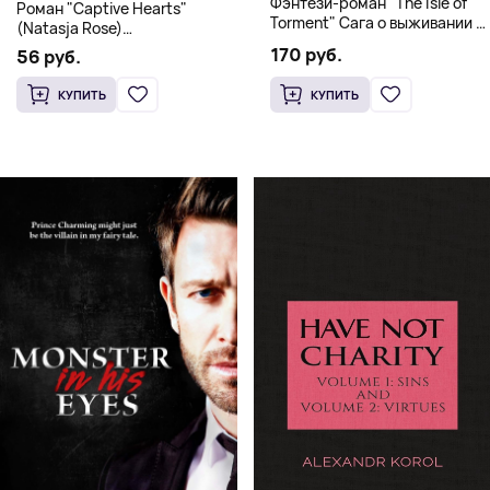
Фэнтези-роман "The Isle of
Роман "Captive Hearts"
Torment" Сага о выживании и
(Natasja Rose)
магии
Романтическое фэнтези
170 руб.
56 руб.
КУПИТЬ
КУПИТЬ