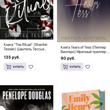
Книга "The Ritual" (Shantel
Книга Tears of Tess (Пеппер
Tessier) Шантель Тессье
Винтерс) Мрачный триллер о
Экстремальный дарк-
выживании и страсти (18+)
135 руб.
романс бестселлер (18+)
90 руб.
КУПИТЬ
КУПИТЬ