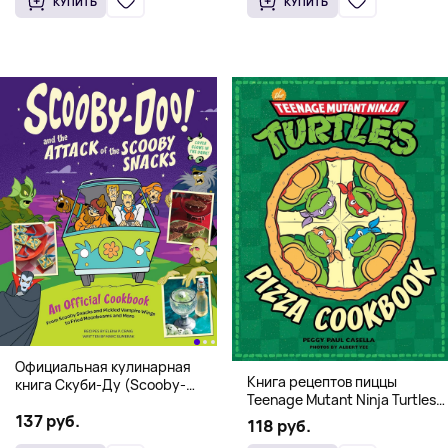
КУПИТЬ
КУПИТЬ
Официальная кулинарная
Книга рецептов пиццы
книга Скуби-Ду (Scooby-
Teenage Mutant Ninja Turtles
Doo! and the Attack of the
Pizza Cookbook (На
137 руб.
Scooby Snacks), Твердый
118 руб.
английском)
переплет