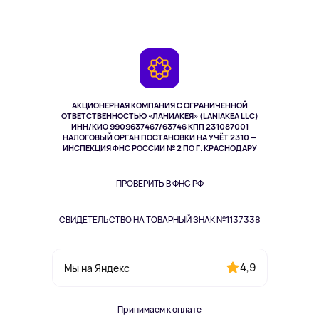
Активный отдых
Оплата
О сервисе
Планшеты
Доставка
Контакты
Игровые консоли
Гарантия
Камеры
Возврат
TV и мультимедиа
Музыка и звук
АКЦИОНЕРНАЯ КОМПАНИЯ С ОГРАНИЧЕННОЙ
Спорт
ОТВЕТСТВЕННОСТЬЮ «ЛАНИАКЕЯ» (LANIAKEA LLC)
ИНН/КИО 9909637467/63746 КПП 231087001
Здоровье
НАЛОГОВЫЙ ОРГАН ПОСТАНОВКИ НА УЧЁТ 2310 —
Здоровье питомцев
ИНСПЕКЦИЯ ФНС РОССИИ № 2 ПО Г. КРАСНОДАРУ
Книги
Одежда и аксессуары
ПРОВЕРИТЬ В ФНС РФ
СВИДЕТЕЛЬСТВО НА ТОВАРНЫЙ ЗНАК №1137338
4,9
Мы на Яндекс
Принимаем к оплате