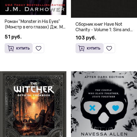
Роман "Monster in His Eyes"
Сборник книг Have Not
(Монстр в его глазах) Дж. М.
Charity - Volume 1: Sins and
Дарховер | Mafia Romance
Volume 2: Virtues
51 руб.
103 руб.
18+
КУПИТЬ
КУПИТЬ