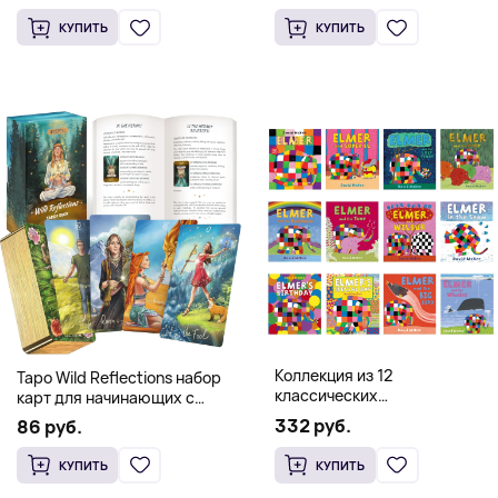
(Твердый переплет)
(Твердый переплет)
КУПИТЬ
КУПИТЬ
Коллекция из 12
Таро Wild Reflections набор
классических
карт для начинающих с
иллюстрированных книг об
книгой (78 карт, золочёные
332 руб.
86 руб.
Элмере от Дэвида Макки
края)
КУПИТЬ
КУПИТЬ