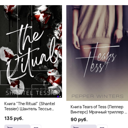
Книга "The Ritual" (Shantel
Книга Tears of Tess (Пеппер
Tessier) Шантель Тессье
Винтерс) Мрачный триллер о
Экстремальный дарк-
выживании и страсти (18+)
135 руб.
романс бестселлер (18+)
90 руб.