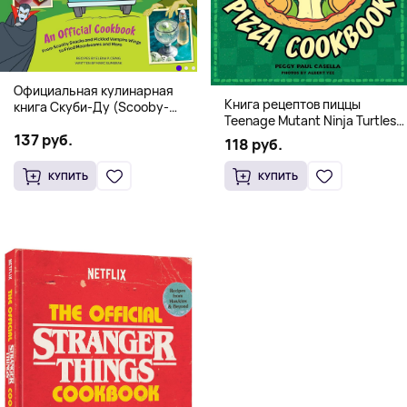
Официальная кулинарная
Книга рецептов пиццы
книга Скуби-Ду (Scooby-
Teenage Mutant Ninja Turtles
Doo! and the Attack of the
Pizza Cookbook (На
137 руб.
Scooby Snacks), Твердый
118 руб.
английском)
переплет
КУПИТЬ
КУПИТЬ