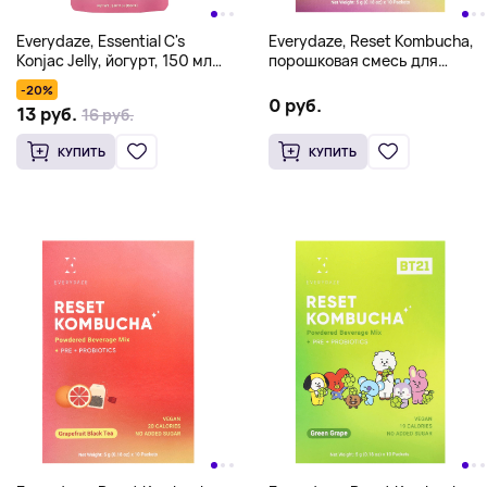
Everydaze, Essential C's
Everydaze, Reset Kombucha,
Konjac Jelly, йогурт, 150 мл
порошковая смесь для
(5,07 жидк. унц.)
напитков, ананас и маракуйя,
-20%
10 пакетиков по 5 г (0,18
0 руб.
13 руб.
16 руб.
унции)
КУПИТЬ
КУПИТЬ