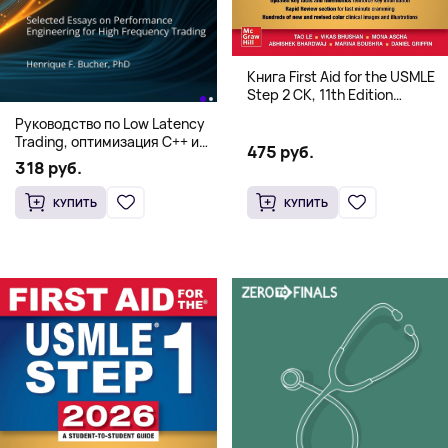
Книга First Aid for the USMLE
Step 2 CK, 11th Edition
(Мягкий переплет,
Руководство по Low Latency
Английский язык)
Trading, оптимизация C++ и
475 руб.
системная архитектура для
318 руб.
HFT
КУПИТЬ
КУПИТЬ