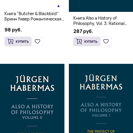
Книга "Butcher & Blackbird"
Книга Also a History of
Бринн Уивер Романтическая
Philosophy, Vol. 3: Rational
комедия о серийных убийцах
Freedom. Traces of the
98 руб.
(18+)
287 руб.
Discourse on Faith and
Knowledge (Твердый
КУПИТЬ
КУПИТЬ
переплет)