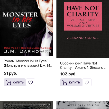
Роман "Monster in His Eyes"
Сборник книг Have Not
(Монстр в его глазах) Дж. М.
Charity - Volume 1: Sins and
Дарховер | Mafia Romance
Volume 2: Virtues
51 руб.
103 руб.
18+
КУПИТЬ
КУПИТЬ