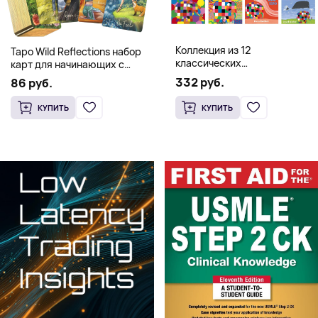
Коллекция из 12
Таро Wild Reflections набор
классических
карт для начинающих с
иллюстрированных книг об
книгой (78 карт, золочёные
332 руб.
86 руб.
Элмере от Дэвида Макки
края)
КУПИТЬ
КУПИТЬ