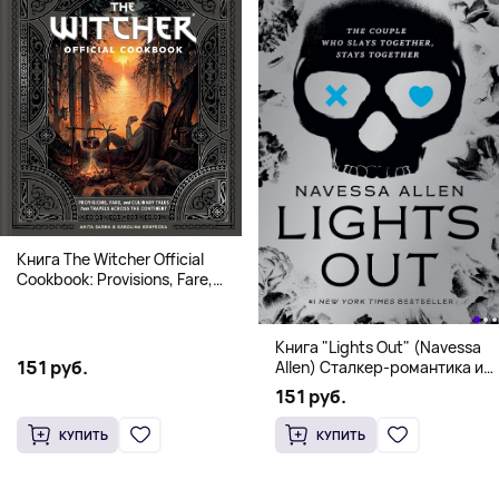
Книга The Witcher Official
Cookbook: Provisions, Fare,
and Culinary Tales from Travels
Across the Continent
Книга "Lights Out" (Navessa
151 руб.
Allen) Сталкер-романтика и
человек в маске (18+)
151 руб.
КУПИТЬ
КУПИТЬ