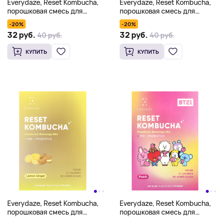
Everydaze, Reset Kombucha,
Everydaze, Reset Kombucha,
порошковая смесь для
порошковая смесь для
напитков, грейпфрутовый
напитков, зеленый виноград,
-20%
-20%
черный чай, 10 пакетиков по 5
10 пакетиков по 5 г (0,18
32 руб.
32 руб.
40 руб.
40 руб.
г (0,18 унции)
унции)
КУПИТЬ
КУПИТЬ
Everydaze, Reset Kombucha,
Everydaze, Reset Kombucha,
порошковая смесь для
порошковая смесь для