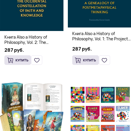
Книга Also a History of
Книга Also a History of
Philosophy, Vol. 1: The Project
Philosophy, Vol. 2: The
of a Genealogy of
Occidental Constellation of
287 руб.
Postmetaphysical Thinking
287 руб.
Faith and Knowledge
(Твердый переплет)
(Твердый переплет)
КУПИТЬ
КУПИТЬ