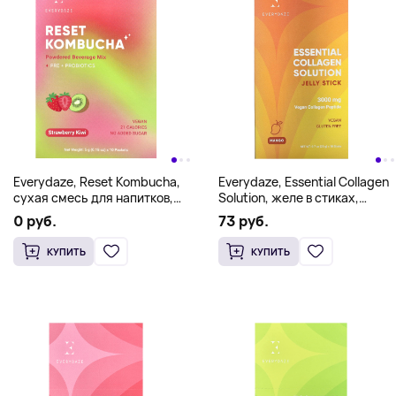
Everydaze, Reset Kombucha,
Everydaze, Essential Collagen
сухая смесь для напитков,
Solution, желе в стиках,
клубника и киви, 10 пакетиков
манго, 3000 мг, 10 стиков по
0 руб.
73 руб.
по 5 г (0,18 унции)
20 г (0,7 унции)
КУПИТЬ
КУПИТЬ