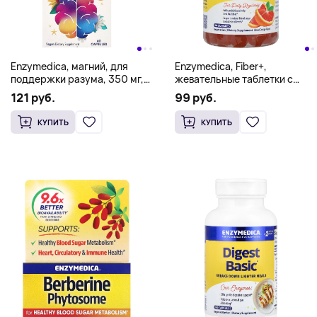
Enzymedica, магний, для
Enzymedica, Fiber+,
поддержки разума, 350 мг,
жевательные таблетки с
60 капсул
пребиотиками и
121 руб.
99 руб.
пробиотиками, со вкусом
красного апельсина, 90
КУПИТЬ
КУПИТЬ
жевательных таблеток