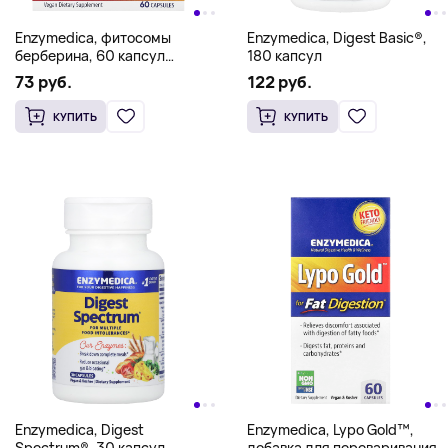
Enzymedica, фитосомы
Enzymedica, Digest Basic®,
берберина, 60 капсул
180 капсул
(275 мг в 1 капсуле)
73 руб.
122 руб.
КУПИТЬ
КУПИТЬ
Enzymedica, Digest
Enzymedica, Lypo Gold™,
Spectrum®, 30 капсул
добавка для переваривания