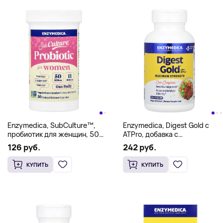
Enzymedica, SubCulture™,
Enzymedica, Digest Gold с
пробиотик для женщин, 50
ATPro, добавка с
млрд, 30 капсул с
пищеварительными
126 руб.
242 руб.
отсроченным
ферментами, 120 капсул
высвобождением
КУПИТЬ
КУПИТЬ