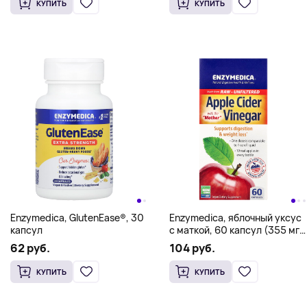
КУПИТЬ
КУПИТЬ
Enzymedica, GlutenEase®, 30
Enzymedica, яблочный уксус
капсул
с маткой, 60 капсул (355 мг в
1 капсуле)
62 руб.
104 руб.
КУПИТЬ
КУПИТЬ