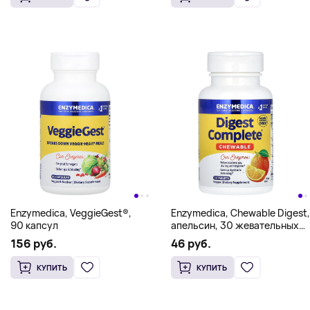
Enzymedica, VeggieGest®,
Enzymedica, Chewable Digest,
90 капсул
апельсин, 30 жевательных
таблеток
156 руб.
46 руб.
КУПИТЬ
КУПИТЬ