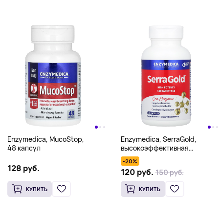
Enzymedica, MucoStop,
Enzymedica, SerraGold,
48 капсул
высокоэффективная
серрапептаза, 120 капсул
-20%
128 руб.
120 руб.
150 руб.
КУПИТЬ
КУПИТЬ