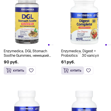
Enzymedica, DGL Stomach
Enzymedica, Digest +
Soothe Gummies, немецкий
Probiotics`` 30 капсул
шоколад, 400 мг, 74
90 руб.
61 руб.
жевательных мармеладки
(200 мг в каждой
КУПИТЬ
КУПИТЬ
жевательной таблетке)