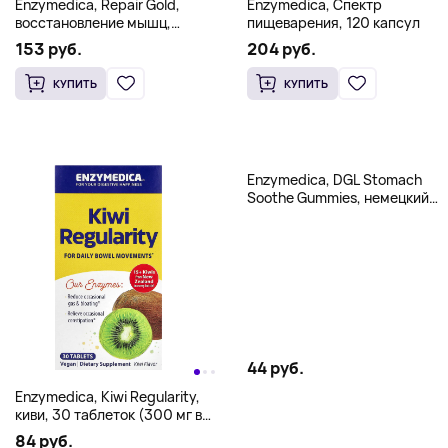
Enzymedica, Repair Gold,
Enzymedica, Спектр
восстановление мышц,
пищеварения, 120 капсул
тканей и суставов, 60 капсул
153 руб.
204 руб.
КУПИТЬ
КУПИТЬ
Enzymedica, DGL Stomach
Soothe Gummies, немецкий
шоколад, 74 жевательные
мармеладки (200 мг в
каждой жевательной
таблетке)
44 руб.
Enzymedica, Kiwi Regularity,
киви, 30 таблеток (300 мг в
одной таблетке)
84 руб.