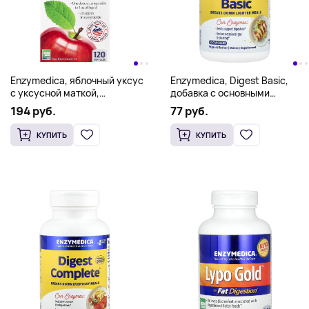
Enzymedica, яблочный уксус
Enzymedica, Digest Basic,
с уксусной маткой,
добавка с основными
120 капсул (355 мг в
ферментами, 90 капсул
194 руб.
77 руб.
1 капсуле)
КУПИТЬ
КУПИТЬ