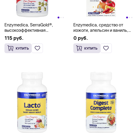
Enzymedica, SerraGold®,
Enzymedica, средство от
высокоэффективная
изжоги, апельсин и ваниль,
серрапептаза, 60 капсул
90 таблеток
115 руб.
0 руб.
КУПИТЬ
КУПИТЬ