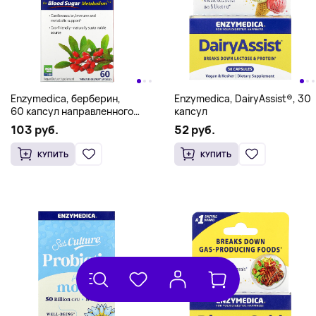
Enzymedica, берберин,
Enzymedica, DairyAssist®, 30
60 капсул направленного
капсул
действия
103 руб.
52 руб.
КУПИТЬ
КУПИТЬ