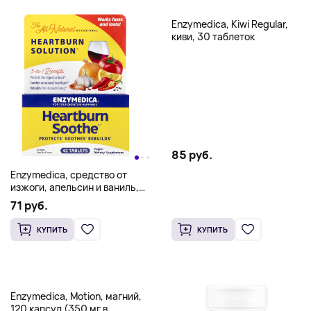
Enzymedica, Kiwi Regular,
киви, 30 таблеток
85 руб.
Enzymedica, средство от
изжоги, апельсин и ваниль,
42 таблетки
71 руб.
КУПИТЬ
КУПИТЬ
Enzymedica, Motion, магний,
120 капсул (350 мг в