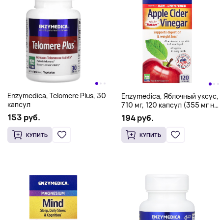
Enzymedica, Telomere Plus, 30
Enzymedica, Яблочный уксус,
капсул
710 мг, 120 капсул (355 мг на
капсулу)
153 руб.
194 руб.
КУПИТЬ
КУПИТЬ