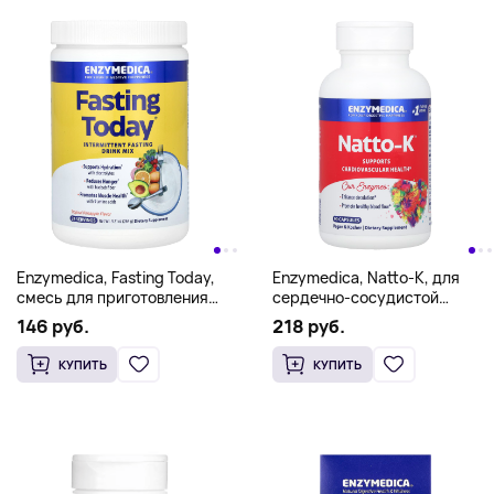
Enzymedica, Fasting Today,
Enzymedica, Natto-K, для
смесь для приготовления
сердечно-сосудистой
напитка для Интервальное
системы, 90 капсул
146 руб.
218 руб.
голодание, тропический
ананас, 264 г (9,31 унции)
КУПИТЬ
КУПИТЬ