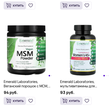
КУПИТЬ
КУПИТЬ
Emerald Laboratories,
Emerald Laboratories,
Веганский порошок с МСМ,
мультивитамины для
454 г (1 фунт)
женщин старше 45 лет, 1 раз
94 руб.
93 руб.
в день, 30 растительных
капсул
КУПИТЬ
КУПИТЬ