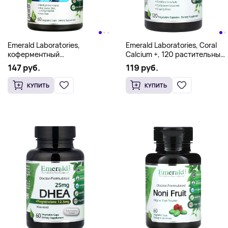
Emerald Laboratories,
Emerald Laboratories, Coral
коферментный
Calcium +, 120 растительных
мультивитаминный комплекс
капсул
147 руб.
119 руб.
для мужчин, прием 1 раз в
день, 60 вегетарианских
КУПИТЬ
КУПИТЬ
капсул