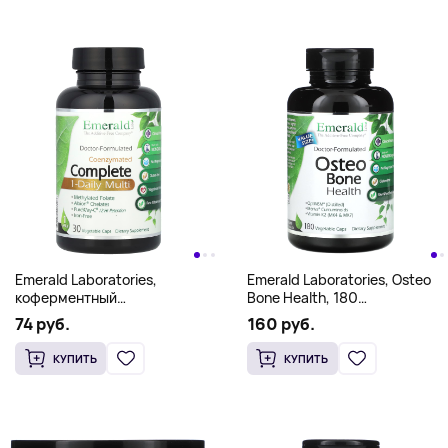
Emerald Laboratories,
Emerald Laboratories, Osteo
коферментный
Bone Health, 180
мультивитаминный
растительных капсул
74 руб.
160 руб.
комплекс, прием 1 раз в день,
30 вегетарианских капсул
КУПИТЬ
КУПИТЬ