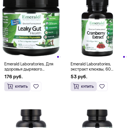
Emerald Laboratories, Для
Emerald Laboratories,
здоровья дырявого
экстракт клюквы, 60
кишечника, 183 г (6,45
растительных капсул
176 руб.
53 руб.
унции)
КУПИТЬ
КУПИТЬ