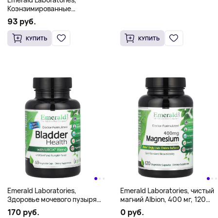
Коэнзимированные
мультивитамины для мужчин
93 руб.
старше 45 лет, 1 прием в
день, 30 растительных
КУПИТЬ
КУПИТЬ
капсул
Emerald Laboratories,
Emerald Laboratories, чистый
Здоровье мочевого пузыря
магний Albion, 400 мг, 120
для мужчин и женщин со
растительных капсул (100 мг
170 руб.
0 руб.
смесью Urox, 60
в 1 капсуле)