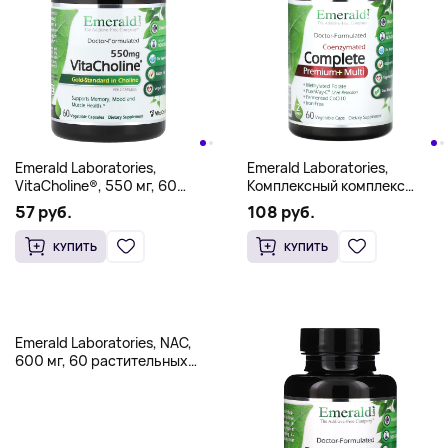
Emerald Laboratories,
Emerald Laboratories,
VitaCholine®, 550 мг, 60
Комплексный комплекс
растительных капсул (275 мг
премиум-класса и
57 руб.
108 руб.
в 1 капсуле)
мультивитаминов, 60
овощных капсул
КУПИТЬ
КУПИТЬ
Emerald Laboratories, NAC,
600 мг, 60 растительных
капсул