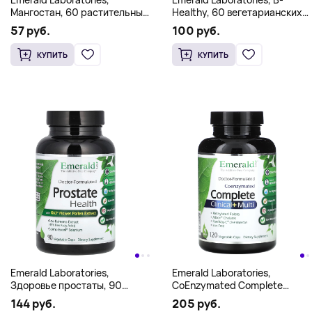
Мангостан, 60 растительных
Healthy, 60 вегетарианских
капсул (600 мг в капсуле)
капсул
57 руб.
100 руб.
КУПИТЬ
КУПИТЬ
Emerald Laboratories,
Emerald Laboratories,
Здоровье простаты, 90
CoEnzymated Complete
растительных капсул
Clinical + Multi, 120
144 руб.
205 руб.
растительных капсул