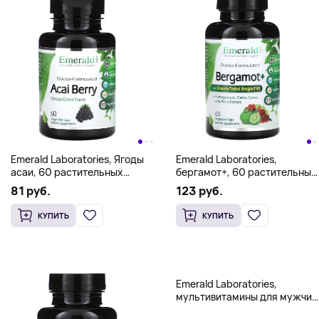
Emerald Laboratories, Ягоды
Emerald Laboratories,
асаи, 60 растительных
бергамот+, 60 растительных
капсул
капсул
81 руб.
123 руб.
КУПИТЬ
КУПИТЬ
Emerald Laboratories,
мультивитамины для мужчин
с коферментами, 1 день, 60