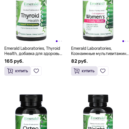
Emerald Laboratories, Thyroid
Emerald Laboratories,
Health, добавка для здоровья
Коэнзимные мультивитамины
щитовидной железы,
для женщин, 1 прием в день,
165 руб.
82 руб.
60 растительных капсул
30 растительных капсул
КУПИТЬ
КУПИТЬ