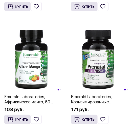
растительных капсул
КУПИТЬ
КУПИТЬ
Emerald Laboratories,
Emerald Laboratories,
Африканское манго, 60
Коэнзимированные
растительных капсул
пренатальные
108 руб.
171 руб.
мультивитамины, 1 прием в
день, 60 растительных
КУПИТЬ
КУПИТЬ
капсул