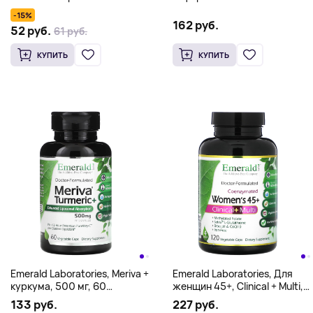
капсул
мультивитаминный комплекс
-15%
для мужчин старше 45 лет
162 руб.
52 руб.
61 руб.
для приема 1 раз в день,
60 вегетарианских капсул
КУПИТЬ
КУПИТЬ
Emerald Laboratories, Meriva +
Emerald Laboratories, Для
куркума, 500 мг, 60
женщин 45+, Clinical + Multi,
вегетарианских капсул (250
120 растительных капсул
133 руб.
227 руб.
мг в 1 капсуле)