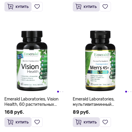
КУПИТЬ
КУПИТЬ
Emerald Laboratories, Vision
Emerald Laboratories,
Health, 60 растительных
мультивитаминный
капсул
комплекс, для мужчин от 45
168 руб.
89 руб.
лет, 1 раз в день,
30 вегетарианских капсул
КУПИТЬ
КУПИТЬ