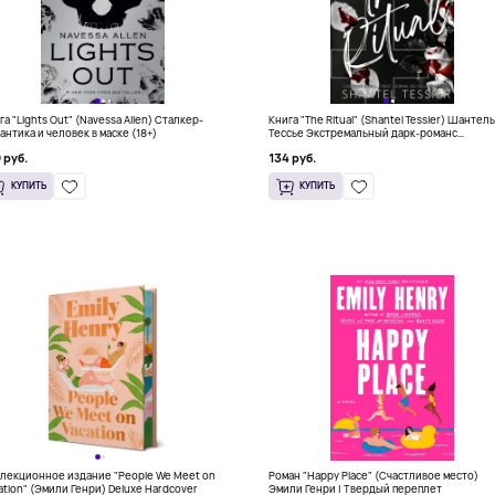
га "Lights Out" (Navessa Allen) Сталкер-
Книга "The Ritual" (Shantel Tessier) Шантел
антика и человек в маске (18+)
Тессье Экстремальный дарк-романс
бестселлер (18+)
 руб.
134 руб.
КУПИТЬ
КУПИТЬ
лекционное издание "People We Meet on
Роман "Happy Place" (Счастливое место)
ation" (Эмили Генри) Deluxe Hardcover
Эмили Генри | Твердый переплет