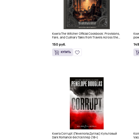
Книга The Witcher Official Cookbook: Provisions,
Кни
Fare, and Culinary Tales from Travels Across the
ром
Continent
150 руб.
149
КУПИТЬ
Книга Corrupt (Пенелопа Дуглас) Культовый
Кол
Dark Romance бестселлер (18+)
Vac