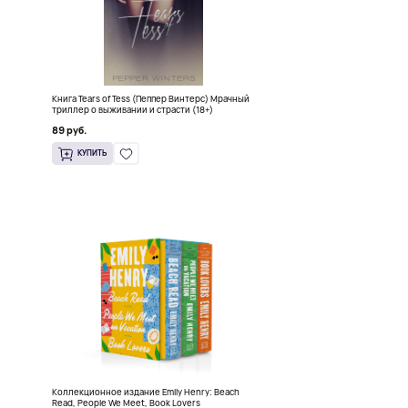
ь
Книга Tears of Tess (Пеппер Винтерс) Мрачный
триллер о выживании и страсти (18+)
89 руб.
КУПИТЬ
Коллекционное издание Emily Henry: Beach
Read, People We Meet, Book Lovers