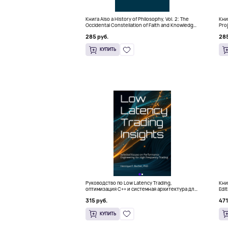
Книга Also a History of Philosophy, Vol. 2: The
Книг
Occidental Constellation of Faith and Knowledge
Pro
(Твердый переплет)
Thi
285 руб.
285
КУПИТЬ
Руководство по Low Latency Trading,
Книг
оптимизация C++ и системная архитектура для
Edi
HFT
315 руб.
471
КУПИТЬ