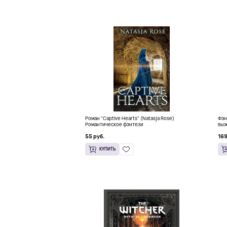
Роман "Captive Hearts" (Natasja Rose)
Фэн
Романтическое фэнтези
выж
55 руб.
169
КУПИТЬ