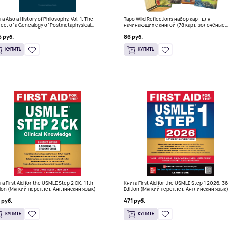
а Also a History of Philosophy, Vol. 1: The
Таро Wild Reflections набор карт для
ject of a Genealogy of Postmetaphysical
начинающих с книгой (78 карт, золочёные
nking (Твердый переплет)
края)
 руб.
86 руб.
КУПИТЬ
КУПИТЬ
а First Aid for the USMLE Step 2 CK, 11th
Книга First Aid for the USMLE Step 1 2026, 3
tion (Мягкий переплет, Английский язык)
Edition (Мягкий переплет, Английский язык
 руб.
471 руб.
КУПИТЬ
КУПИТЬ