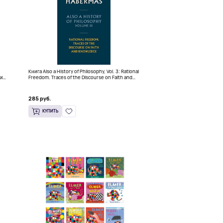
Книга Also a History of Philosophy, Vol. 3: Rational
ах
Freedom. Traces of the Discourse on Faith and
Knowledge (Твердый переплет)
285 руб.
КУПИТЬ