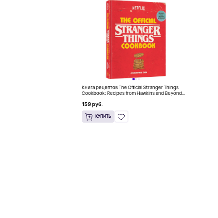
Книга рецептов The Official Stranger Things
Cookbook: Recipes from Hawkins and Beyond
(На английском)
159 руб.
КУПИТЬ