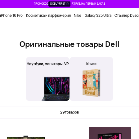
ПРОМОКОД
DOBUYFIRST
-73 РУБ. НА ПЕРВЫЙ ЗАКАЗ
iPhone 16 Pro
Косметика и парфюмерия
Nike
Galaxy S25 Ultra
Стайлер Dyso
Оригинальные товары Dell
Ноутбуки, мониторы, VR
Книги
29
товаров