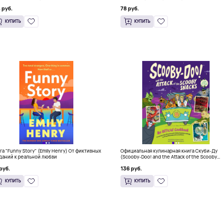
 руб.
78 руб.
КУПИТЬ
КУПИТЬ
га "Funny Story" (Emily Henry) От фиктивных
Официальная кулинарная книга Скуби-Ду
даний к реальной любви
(Scooby-Doo! and the Attack of the Scooby
Snacks), Твердый переплет
руб.
136 руб.
КУПИТЬ
КУПИТЬ