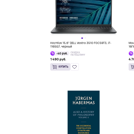
Ноутбук 15,6" DELL Vostro 3510 F0C59T3, i7-
Мон
1165G7, черный
16Г
СКИДКА
-40 руб.
НА ПОШЛИНУ
1 490 руб.
4 7
КУПИТЬ