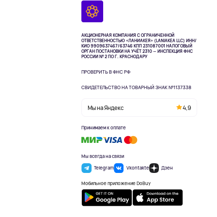
АКЦИОНЕРНАЯ КОМПАНИЯ С ОГРАНИЧЕННОЙ
ОТВЕТСТВЕННОСТЬЮ «ЛАНИАКЕЯ» (LANIAKEA LLC)
ИНН/
КИО 9909637467/63746 КПП 231087001
НАЛОГОВЫЙ
ОРГАН ПОСТАНОВКИ НА УЧЁТ 2310 — ИНСПЕКЦИЯ ФНС
РОССИИ № 2 ПО Г. КРАСНОДАРУ
ПРОВЕРИТЬ В ФНС РФ
СВИДЕТЕЛЬСТВО НА ТОВАРНЫЙ ЗНАК №1137338
Мы на Яндекс
4,9
Принимаем к оплате
Мы всегда на связи
Telegram
Vkontakte
Дзен
Мобильное приложение DoBuy