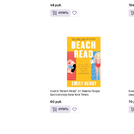
48 руб.
154
КУПИТЬ
Книга "Beach Read" от Эмили Генри
Кни
Бестселлер New York Times
сви
60 руб.
70 
КУПИТЬ