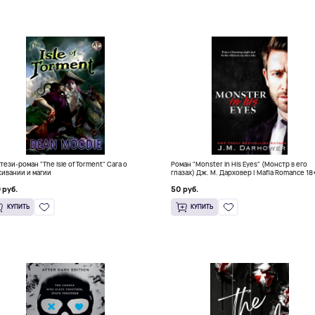
тези-роман "The Isle of Torment" Сага о
Роман "Monster in His Eyes" (Монстр в его
ивании и магии
глазах) Дж. М. Дарховер | Mafia Romance 18
 руб.
50 руб.
КУПИТЬ
КУПИТЬ