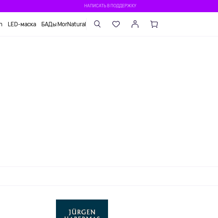
НАПИСАТЬ В ПОДДЕРЖКУ
n
LED-маска
БАДы MorNatural