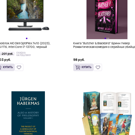
облок AIO Dell OptiPlex 7410 (2023),
Книга "Butcher & Blackbird" Бринн Уивер
б/1Тб, Intel Core i7-13700, черный
Романтическая комедия о серийных убийц
(18+)
СКИДКА
-201 руб.
НА ПОШЛИНУ
03 руб.
98 руб.
КУПИТЬ
КУПИТЬ