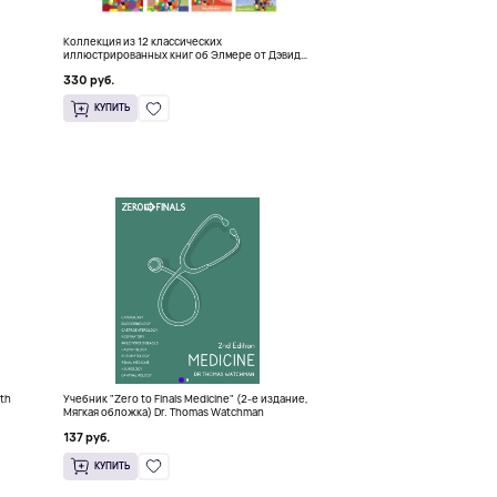
Коллекция из 12 классических
иллюстрированных книг об Элмере от Дэвида
Макки
330 руб.
КУПИТЬ
6th
Учебник "Zero to Finals Medicine" (2-е издание,
)
Мягкая обложка) Dr. Thomas Watchman
137 руб.
КУПИТЬ