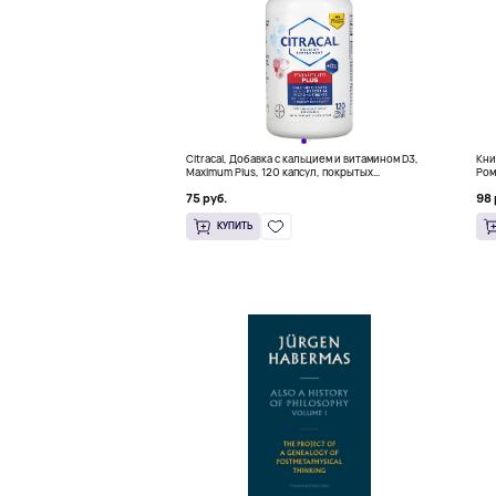
Citracal, Добавка с кальцием и витамином D3,
Кни
Maximum Plus, 120 капсул, покрытых
Ром
оболочкой
(18
75 руб.
98 
КУПИТЬ