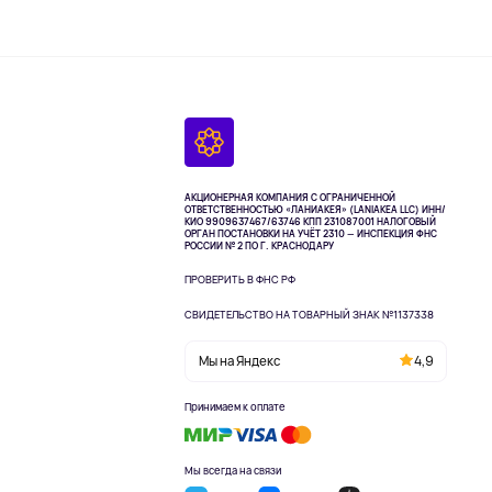
АКЦИОНЕРНАЯ КОМПАНИЯ С ОГРАНИЧЕННОЙ
ОТВЕТСТВЕННОСТЬЮ «ЛАНИАКЕЯ» (LANIAKEA LLC)
ИНН/
КИО 9909637467/63746 КПП 231087001
НАЛОГОВЫЙ
ОРГАН ПОСТАНОВКИ НА УЧЁТ 2310 — ИНСПЕКЦИЯ ФНС
РОССИИ № 2 ПО Г. КРАСНОДАРУ
ПРОВЕРИТЬ В ФНС РФ
СВИДЕТЕЛЬСТВО НА ТОВАРНЫЙ ЗНАК №1137338
Мы на Яндекс
4,9
Принимаем к оплате
Мы всегда на связи