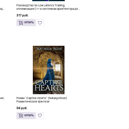
Руководство по Low Latency Trading,
ида
оптимизация C++ и системная архитектура для
HFT
317 руб.
КУПИТЬ
ние,
Роман "Captive Hearts" (Natasja Rose)
Романтическое фэнтези
56 руб.
КУПИТЬ