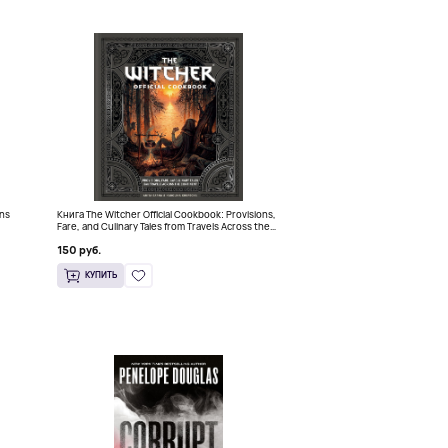
ins
Книга The Witcher Official Cookbook: Provisions,
Fare, and Culinary Tales from Travels Across the
Continent
150 руб.
КУПИТЬ