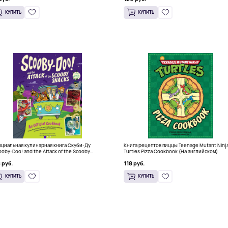
КУПИТЬ
КУПИТЬ
циальная кулинарная книга Скуби-Ду
Книга рецептов пиццы Teenage Mutant Ninj
ooby-Doo! and the Attack of the Scooby
Turtles Pizza Cookbook (На английском)
cks), Твердый переплет
 руб.
118 руб.
КУПИТЬ
КУПИТЬ