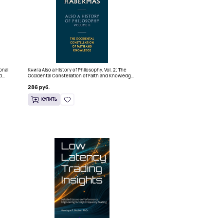
ional
Книга Also a History of Philosophy, Vol. 2: The
d
Occidental Constellation of Faith and Knowledge
(Твердый переплет)
286 руб.
КУПИТЬ