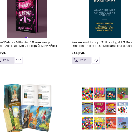
га "Butcher & Blackbird" Бринн Уивер
Книга Also a History of Philosophy, Vol. 3: Rat
антическая комедия о серийных убийцах
Freedom. Traces of the Discourse on Faith an
+)
Knowledge (Твердый переплет)
руб.
286 руб.
КУПИТЬ
КУПИТЬ