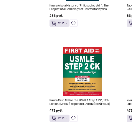
Книга Also a History of Philosophy, Vol. 1: The
Тар
Project of a Genealogy of Postmetaphysical
нач
Thinking (Твердый переплет)
кра
286 руб.
86 
КУПИТЬ
Книга First Aid for the USMLE Step 2 CK, 11th
Кни
Edition (Мягкий переплет, Английский язык)
Edi
473 руб.
473
КУПИТЬ