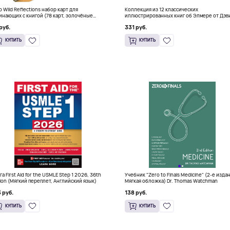
о Wild Reflections набор карт для
Коллекция из 12 классических
инающих с книгой (78 карт, золочёные
иллюстрированных книг об Элмере от Дэв
я)
Макки
руб.
331 руб.
КУПИТЬ
КУПИТЬ
га First Aid for the USMLE Step 1 2026, 36th
Учебник "Zero to Finals Medicine" (2-е изда
tion (Мягкий переплет, Английский язык)
Мягкая обложка) Dr. Thomas Watchman
 руб.
138 руб.
КУПИТЬ
КУПИТЬ