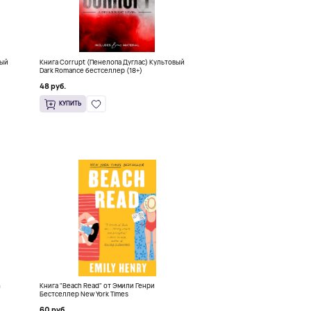
ный
Книга Corrupt (Пенелопа Дуглас) Культовый
Dark Romance бестселлер (18+)
48 руб.
КУПИТЬ
h
Книга "Beach Read" от Эмили Генри
Бестселлер New York Times
60 руб.