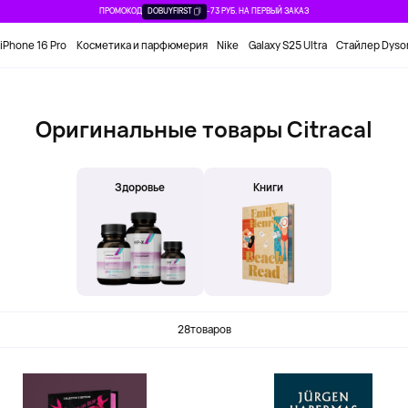
ПРОМОКОД
DOBUYFIRST
-73 РУБ. НА ПЕРВЫЙ ЗАКАЗ
iPhone 16 Pro
Косметика и парфюмерия
Nike
Galaxy S25 Ultra
Стайлер Dyso
Оригинальные товары Citracal
Здоровье
Книги
28
товаров