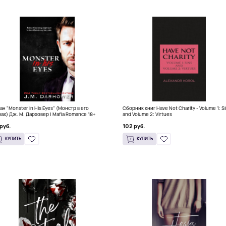
ан "Monster in His Eyes" (Монстр в его
Сборник книг Have Not Charity - Volume 1: S
зах) Дж. М. Дарховер | Mafia Romance 18+
and Volume 2: Virtues
руб.
102 руб.
КУПИТЬ
КУПИТЬ