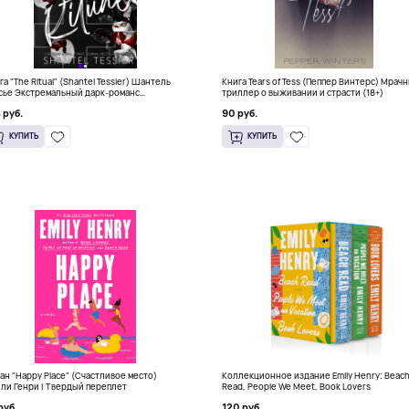
га "The Ritual" (Shantel Tessier) Шантель
Книга Tears of Tess (Пеппер Винтерс) Мрач
сье Экстремальный дарк-романс
триллер о выживании и страсти (18+)
тселлер (18+)
 руб.
90 руб.
КУПИТЬ
КУПИТЬ
ан "Happy Place" (Счастливое место)
Коллекционное издание Emily Henry: Beac
ли Генри | Твердый переплет
Read, People We Meet, Book Lovers
руб.
120 руб.