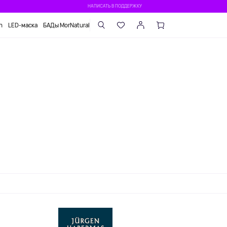
НАПИСАТЬ В ПОДДЕРЖКУ
n
LED-маска
БАДы MorNatural