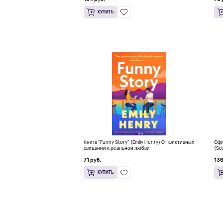
КУПИТЬ
Книга "Funny Story" (Emily Henry) От фиктивных
Офи
свиданий к реальной любви
(Sc
Sna
71 руб.
136
КУПИТЬ