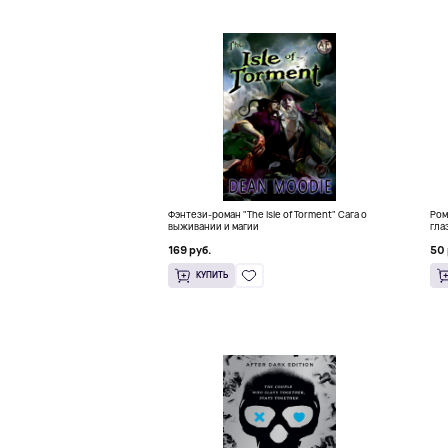
Фэнтези-роман "The Isle of Torment" Сага о
Ром
выживании и магии
гла
169 руб.
50 
КУПИТЬ