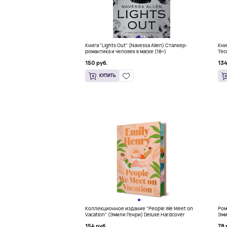
Книга "Lights Out" (Navessa Allen) Сталкер-
Кни
романтика и человек в маске (18+)
Тес
бес
150 руб.
134
КУПИТЬ
Коллекционное издание "People We Meet on
Ром
Vacation" (Эмили Генри) Deluxe Hardcover
Эми
154 руб.
78 