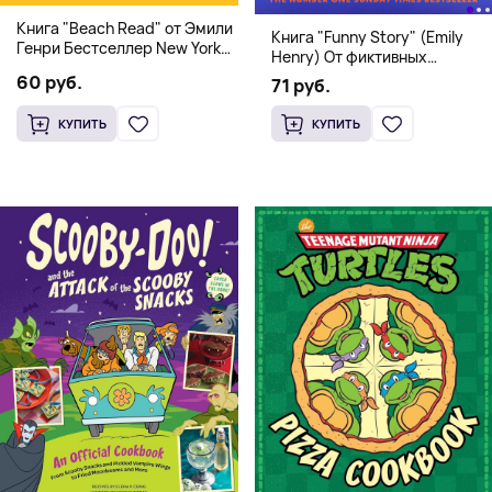
Книга "Beach Read" от Эмили
Книга "Funny Story" (Emily
Генри Бестселлер New York
Henry) От фиктивных
Times
свиданий к реальной любви
60 руб.
71 руб.
КУПИТЬ
КУПИТЬ