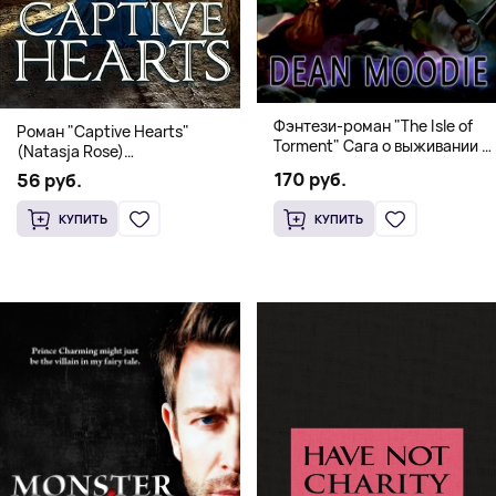
Фэнтези-роман "The Isle of
Роман "Captive Hearts"
Torment" Сага о выживании и
(Natasja Rose)
магии
Романтическое фэнтези
170 руб.
56 руб.
КУПИТЬ
КУПИТЬ