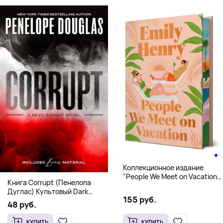
Коллекционное издание
"People We Meet on Vacation"
Книга Corrupt (Пенелопа
(Эмили Генри) Deluxe
Дуглас) Культовый Dark
Hardcover
155 руб.
Romance бестселлер (18+)
48 руб.
КУПИТЬ
КУПИТЬ