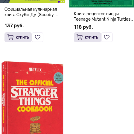
Официальная кулинарная
Книга рецептов пиццы
книга Скуби-Ду (Scooby-
Teenage Mutant Ninja Turtles
Doo! and the Attack of the
Pizza Cookbook (На
137 руб.
Scooby Snacks), Твердый
118 руб.
английском)
переплет
КУПИТЬ
КУПИТЬ