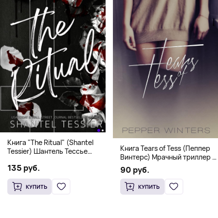
Книга "The Ritual" (Shantel
Книга Tears of Tess (Пеппер
Tessier) Шантель Тессье
Винтерс) Мрачный триллер о
Экстремальный дарк-
выживании и страсти (18+)
135 руб.
романс бестселлер (18+)
90 руб.
КУПИТЬ
КУПИТЬ