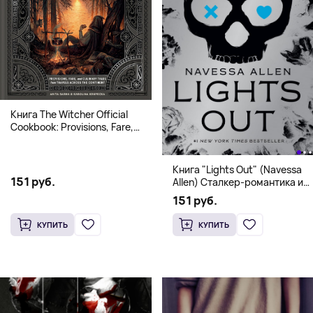
Книга The Witcher Official
Cookbook: Provisions, Fare,
and Culinary Tales from Travels
Across the Continent
Книга "Lights Out" (Navessa
151 руб.
Allen) Сталкер-романтика и
человек в маске (18+)
151 руб.
КУПИТЬ
КУПИТЬ