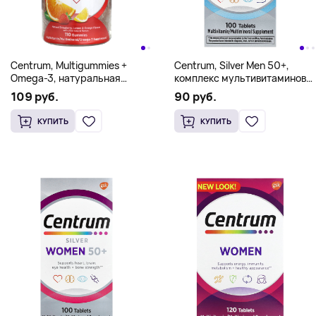
Centrum, Multigummies +
Centrum, Silver Men 50+,
Omega-3, натуральная
комплекс мультивитаминов
клубника, лимон и апельсин,
для мужчин старше 50 лет,
109 руб.
90 руб.
110 жевательных таблеток
100 таблеток
КУПИТЬ
КУПИТЬ