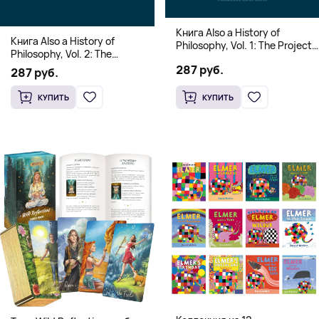
Книга Also a History of
Книга Also a History of
Philosophy, Vol. 1: The Project
Philosophy, Vol. 2: The
of a Genealogy of
Occidental Constellation of
287 руб.
Postmetaphysical Thinking
287 руб.
Faith and Knowledge
(Твердый переплет)
(Твердый переплет)
КУПИТЬ
КУПИТЬ