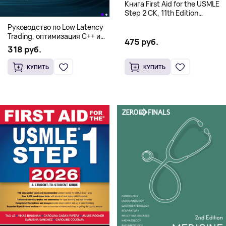
Книга First Aid for the USMLE
Step 2 CK, 11th Edition
(Мягкий переплет,
Руководство по Low Latency
Английский язык)
Trading, оптимизация C++ и
475 руб.
системная архитектура для
318 руб.
HFT
КУПИТЬ
КУПИТЬ