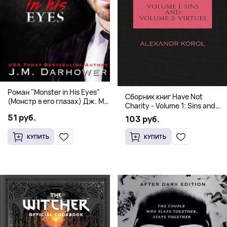
Роман "Monster in His Eyes"
Сборник книг Have Not
(Монстр в его глазах) Дж. М.
Charity - Volume 1: Sins and
Дарховер | Mafia Romance
Volume 2: Virtues
51 руб.
103 руб.
18+
КУПИТЬ
КУПИТЬ