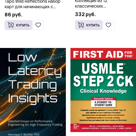
Коллекция из 12
Таро Wild Reflections набор
классических
карт для начинающих с
иллюстрированных книг об
книгой (78 карт, золочёные
332 руб.
86 руб.
Элмере от Дэвида Макки
края)
КУПИТЬ
КУПИТЬ