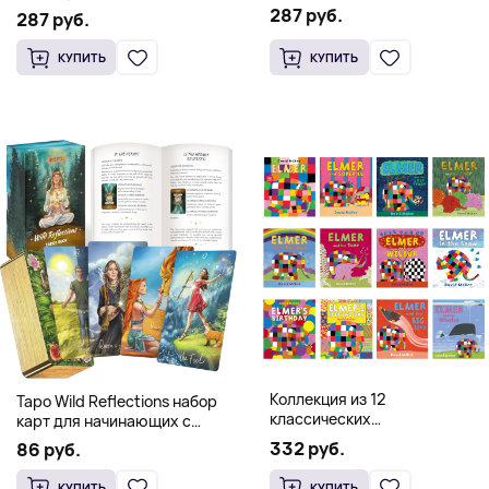
Occidental Constellation of
287 руб.
Postmetaphysical Thinking
287 руб.
Faith and Knowledge
(Твердый переплет)
(Твердый переплет)
КУПИТЬ
КУПИТЬ
Коллекция из 12
Таро Wild Reflections набор
классических
карт для начинающих с
иллюстрированных книг об
книгой (78 карт, золочёные
332 руб.
86 руб.
Элмере от Дэвида Макки
края)
КУПИТЬ
КУПИТЬ