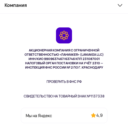
Косметика и уход
Компания
Как заказать
Активный отдых
Оплата
О сервисе
Планшеты
Доставка
Контакты
Игровые консоли
Гарантия
Камеры
Возврат
TV и мультимедиа
Музыка и звук
АКЦИОНЕРНАЯ КОМПАНИЯ С ОГРАНИЧЕННОЙ
Спорт
ОТВЕТСТВЕННОСТЬЮ «ЛАНИАКЕЯ» (LANIAKEA LLC)
ИНН/КИО 9909637467/63746 КПП 231087001
Здоровье
НАЛОГОВЫЙ ОРГАН ПОСТАНОВКИ НА УЧЁТ 2310 —
Здоровье питомцев
ИНСПЕКЦИЯ ФНС РОССИИ № 2 ПО Г. КРАСНОДАРУ
Книги
Одежда и аксессуары
ПРОВЕРИТЬ В ФНС РФ
СВИДЕТЕЛЬСТВО НА ТОВАРНЫЙ ЗНАК №1137338
4,9
Мы на Яндекс