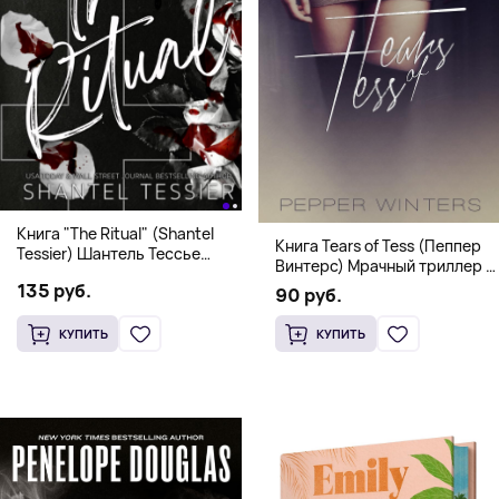
Книга "The Ritual" (Shantel
Книга Tears of Tess (Пеппер
Tessier) Шантель Тессье
Винтерс) Мрачный триллер о
Экстремальный дарк-
выживании и страсти (18+)
135 руб.
романс бестселлер (18+)
90 руб.
КУПИТЬ
КУПИТЬ