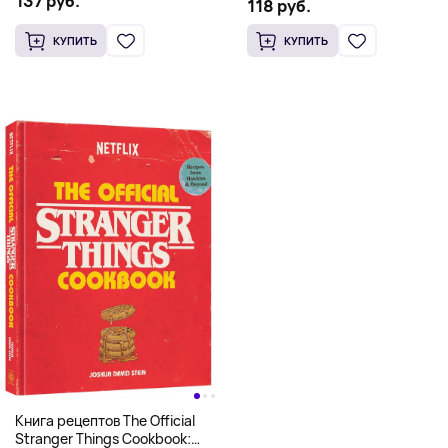
137 руб.
Scooby Snacks), Твердый
118 руб.
английском)
переплет
КУПИТЬ
КУПИТЬ
Книга рецептов The Official
Stranger Things Cookbook: