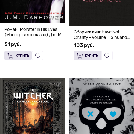
Роман "Monster in His Eyes"
Сборник книг Have Not
(Монстр в его глазах) Дж. М.
Charity - Volume 1: Sins and
Дарховер | Mafia Romance
Volume 2: Virtues
51 руб.
103 руб.
18+
КУПИТЬ
КУПИТЬ