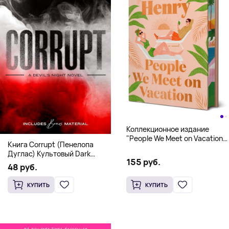
Коллекционное издание
"People We Meet on Vacation"
Книга Corrupt (Пенелопа
(Эмили Генри) Deluxe
Дуглас) Культовый Dark
Hardcover
155 руб.
Romance бестселлер (18+)
48 руб.
КУПИТЬ
КУПИТЬ