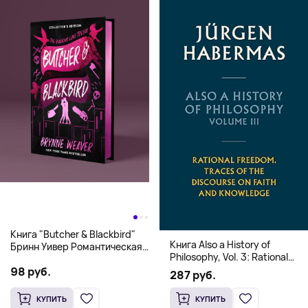
Книга "Butcher & Blackbird"
Книга Also a History of
Бринн Уивер Романтическая
Philosophy, Vol. 3: Rational
комедия о серийных убийцах
Freedom. Traces of the
98 руб.
(18+)
287 руб.
Discourse on Faith and
Knowledge (Твердый
КУПИТЬ
КУПИТЬ
переплет)